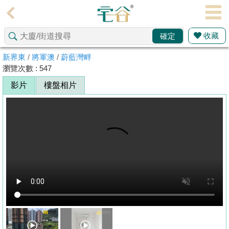
代
理
收藏
確定
主
頁
新界東
/
將軍澳
/
蔚藍灣畔
瀏覽次數 : 547
搵
影片
樓盤相片
樓/
成
交
業
主
放
盤
宅
谷
按