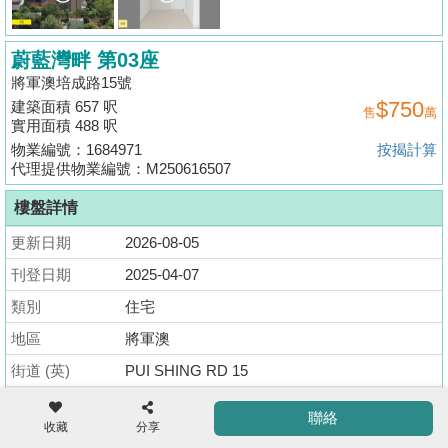
揭
蔚藍灣畔 第03座
地
將軍澳培成路15號
產
$750
建築面積 657 呎
售
萬
博
實用面積 488 呎
客
物業編號：1684971
按揭計算
代理提供物業編號：M250616507
地
樓盤詳情
產
新
更新日期
2026-08-05
聞
刊登日期
2025-04-07
收
藏
類別
住宅
數
樓
據
地區
將軍澳
盤
公
街道 (英)
PUI SHING RD 15
佈
ENG
繁
简
街道 (中)
培成路15號
聯絡
體
体
收藏
分享
置
大廈 (英)
RESIDENCE OASIS TWR 03