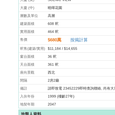
大廈 (中)
曉暉花園
層數及單位
高層
建築面積
608 呎
實用面積
464 呎
售價
$680
萬
按揭計算
呎售(建築/實用)
$11,184 / $14,655
窗台面積
36 呎
天台面積
361 呎
座向景觀
西北
間隔
2房2廳
備註
請即致電 23452229即時查詢聯絡, 尚有
入伙年份
1999 (樓齡27年)
地契年期
2047
放盤人資料