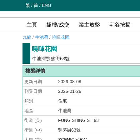
繁
/
简
/
ENG
主頁
搵樓/成交
業主放盤
宅谷按揭
九龍
/
牛池灣
/
曉暉花園
曉暉花園
牛池灣豐盛街63號
樓盤詳情
更新日期
2026-08-08
刊登日期
2025-01-26
類別
住宅
地區
牛池灣
街道 (英)
FUNG SHING ST 63
街道 (中)
豐盛街63號
大廈 (英)
SCENIC VIEW