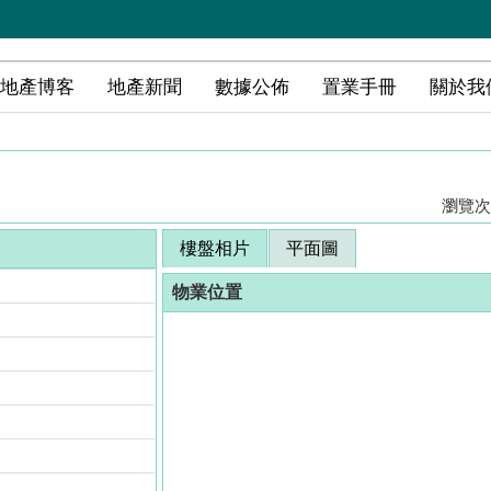
地產博客
地產新聞
數據公佈
置業手冊
關於我
瀏覽次數
樓盤相片
平面圖
物業位置