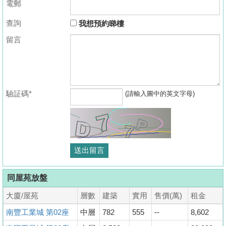
電郵
查詢
我想預約睇樓
留言
驗証碼*
(請輸入圖中的英文字母)
同屋苑放盤
大廈/屋苑
層數
建築
實用
售價(萬)
租金
南豐工業城 第02座
中層
782
555
--
8,602