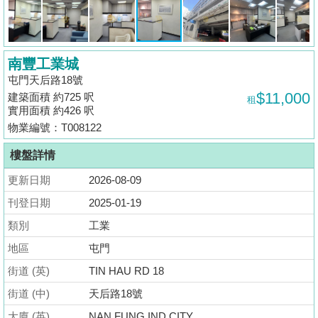
揭
地
南豐工業城
產
屯門天后路18號
博
$11,000
建築面積 約725 呎
租
客
實用面積 約426 呎
物業編號：T008122
地
產
樓盤詳情
新
更新日期
2026-08-09
聞
刊登日期
2025-01-19
數
類別
工業
據
地區
屯門
公
街道 (英)
TIN HAU RD 18
佈
街道 (中)
天后路18號
置
大廈 (英)
NAN FUNG IND CITY