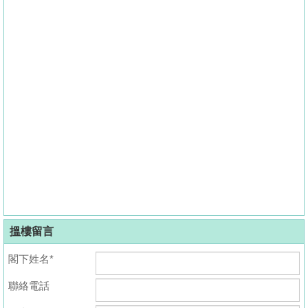
搵樓留言
閣下姓名*
聯絡電話