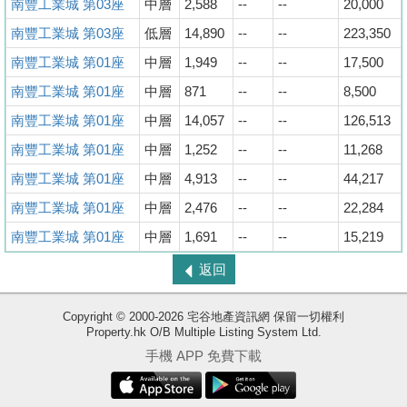
南豐工業城 第03座
中層
2,588
--
--
20,000
南豐工業城 第03座
低層
14,890
--
--
223,350
南豐工業城 第01座
中層
1,949
--
--
17,500
南豐工業城 第01座
中層
871
--
--
8,500
南豐工業城 第01座
中層
14,057
--
--
126,513
南豐工業城 第01座
中層
1,252
--
--
11,268
南豐工業城 第01座
中層
4,913
--
--
44,217
南豐工業城 第01座
中層
2,476
--
--
22,284
南豐工業城 第01座
中層
1,691
--
--
15,219
返回
收
Copyright © 2000-2026 宅谷地產資訊網 保留一切權利
Property.hk O/B Multiple Listing System Ltd.
藏
手機 APP 免費下載
樓
盤