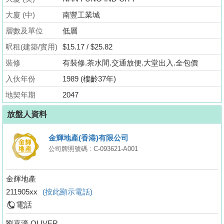
業
大廈 (中)
南豐工業城
手
層數及單位
低層
冊
呎租(建築/實用)
$15.17 / $25.82
關
裝修
有裝修.茶水間.交通放便.大堂出入.全包價
於
入伙年份
1989 (樓齡37年)
我
們
地契年期
2047
放盤人資料
金輝地產(香港)有限公司
公司牌照號碼 : C-093621-A001
金輝地產
211905xx
(按此顯示電話)
電話
劉嘉濠 OLIVER