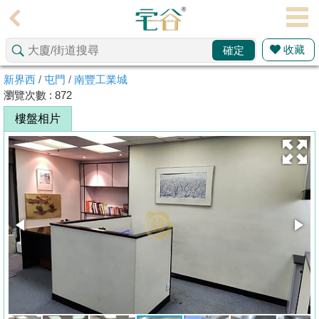
代
理
收藏
確定
主
頁
新界西
/
屯門
/
南豐工業城
瀏覽次數 : 872
搵
樓盤相片
樓/
成
交
業
主
放
盤
宅
谷
按