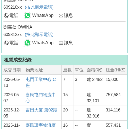
609210xx
(按此顯示電話)
電話
WhatsApp
訊息
劉嘉盈 OWINA
609812xx
(按此顯示電話)
電話
WhatsApp
訊息
租賃成交紀錄
成交日期
物業地址
層數
單位
面積(呎)
租金(HK$)
2026-05-
屯門工業中心 C
7
3
建 2,482
19,000
13
座
2026-05-
嘉民屯門物流中
15
--
建
757,584
07
心 ...
32,101
2025-12-
吉田大廈 第02期
20
--
建
314,116
05
32,916
2025-11-
嘉民環宇物流廣
16
--
實
557,431