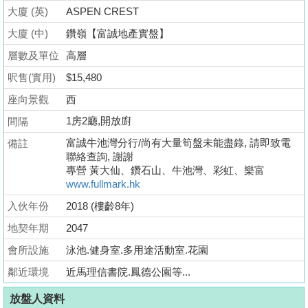
業
大廈 (英)
ASPEN CREST
手
大廈 (中)
鑽嶺【富誠地產實盤】
冊
層數及單位
高層
關
呎售(實用)
$15,480
於
座向景觀
西
我
1房2廳,開放廚
間隔
們
富誠牛池灣分行/尚有大量筍盤未能盡錄, 請即致電
備註
聯絡查詢, 謝謝
專營 黃大仙、鑽石山、牛池灣、彩虹、樂富
www.fullmark.hk
入伙年份
2018 (樓齡8年)
地契年期
2047
會所設施
泳池.健身室.多用途活動室.花園
鄰近環境
近馬理信書院.鳳德公園等...
放盤人資料