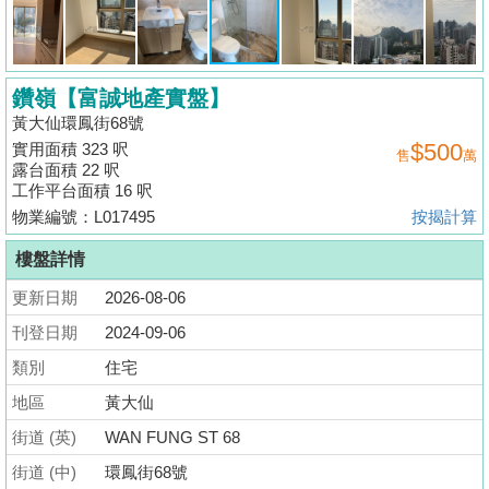
揭
地
鑽嶺【富誠地產實盤】
產
黃大仙環鳳街68號
博
$500
實用面積 323 呎
售
萬
客
露台面積 22 呎
工作平台面積 16 呎
地
物業編號：L017495
按揭計算
產
樓盤詳情
新
聞
更新日期
2026-08-06
刊登日期
2024-09-06
數
類別
住宅
據
公
地區
黃大仙
佈
街道 (英)
WAN FUNG ST 68
街道 (中)
環鳳街68號
置