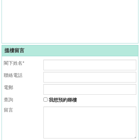
搵樓留言
閣下姓名*
聯絡電話
電郵
查詢
我想預約睇樓
留言