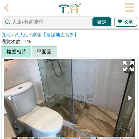
代
理
收藏
確定
主
頁
九龍
/
黃大仙
/
鑽嶺【富誠地產實盤】
瀏覽次數 : 748
搵
樓盤相片
平面圖
樓/
成
交
業
主
放
盤
宅
谷
按