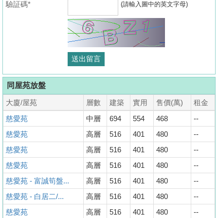
驗証碼*
(請輸入圖中的英文字母)
同屋苑放盤
大廈/屋苑
層數
建築
實用
售價(萬)
租金
慈愛苑
中層
694
554
468
--
慈愛苑
高層
516
401
480
--
慈愛苑
高層
516
401
480
--
慈愛苑
高層
516
401
480
--
慈愛苑 - 富誠筍盤...
高層
516
401
480
--
慈愛苑 - 白居二/...
高層
516
401
480
--
慈愛苑
高層
516
401
480
--