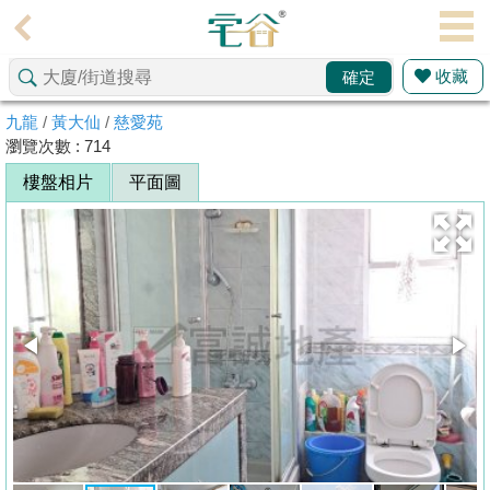
代
理
收藏
確定
主
頁
九龍
/
黃大仙
/
慈愛苑
瀏覽次數 : 714
搵
樓盤相片
平面圖
樓/
成
交
業
主
放
盤
宅
谷
按