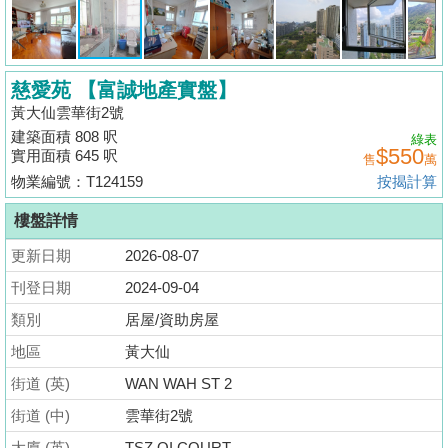
揭
地
慈愛苑 【富誠地產實盤】
產
黃大仙雲華街2號
博
建築面積 808 呎
綠表
客
$550
實用面積 645 呎
售
萬
物業編號：T124159
按揭計算
地
產
樓盤詳情
新
更新日期
2026-08-07
聞
刊登日期
2024-09-04
數
類別
居屋/資助房屋
據
地區
黃大仙
公
街道 (英)
WAN WAH ST 2
佈
街道 (中)
雲華街2號
置
大廈 (英)
TSZ OI COURT