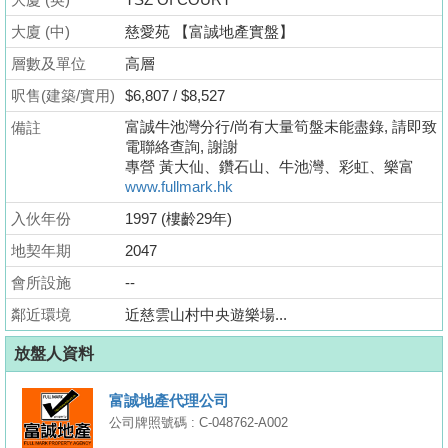
業
大廈 (中)
慈愛苑 【富誠地產實盤】
手
層數及單位
冊
高層
呎售(建築/實用)
$6,807 / $8,527
關
富誠牛池灣分行/尚有大量筍盤未能盡錄, 請即致
備註
於
電聯絡查詢, 謝謝
我
專營 黃大仙、鑽石山、牛池灣、彩虹、樂富
們
www.fullmark.hk
入伙年份
1997 (樓齡29年)
地契年期
2047
會所設施
--
鄰近環境
近慈雲山村中央遊樂場...
放盤人資料
富誠地產代理公司
公司牌照號碼 : C-048762-A002