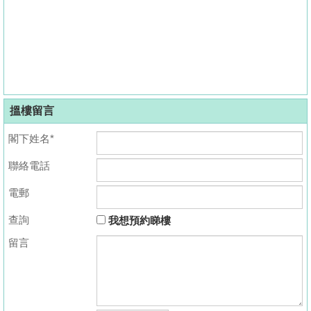
搵樓留言
閣下姓名*
聯絡電話
電郵
查詢
我想預約睇樓
留言