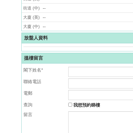
街道 (中)
--
大廈 (英)
--
大廈 (中)
--
放盤人資料
搵樓留言
閣下姓名*
聯絡電話
電郵
查詢
我想預約睇樓
留言