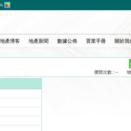
1%
地產博客
地產新聞
數據公佈
置業手冊
關於我
瀏覽次數 : --
物