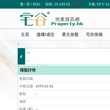
繁
/
简
/
ENG
恒指: 25,439.03
-476.79
天氣
33°C
6
主頁
搵樓/成交
業主放盤
宅谷按揭
/
--
--
樓盤詳情
更新日期
刊登日期
1970-01-01
類別
--
地區
街道 (英)
--