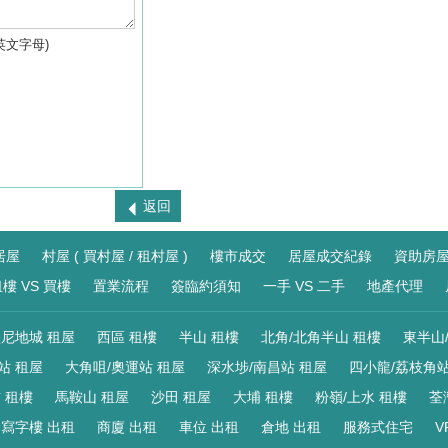
英文字母)
返回
居屋
村屋 ( 買村屋 / 租村屋 )
樓市成交
居屋成交紀錄
資助房
樓 VS 買樓
置業流程
簽臨約須知
一手 VS 二手
地產代理
尼地城 租屋
西區 租樓
半山 租樓
北角/北角半山 租樓
東半山
站 租屋
大角咀/奧運站 租屋
深水埗/南昌站 租屋
四小龍/荔枝角站
 租樓
馬鞍山 租屋
沙田 租屋
大埔 租樓
粉嶺/上水 租樓
荃
寫字樓 出租
商廈 出租
車位 出租
倉地 出租
服務式住宅
V