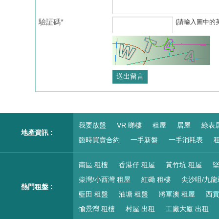
驗証碼*
(請輸入圖中的
我要放盤
VR 睇樓
租屋
居屋
綠表
地產資訊 :
臨時買賣合約
一手新盤
一手消耗表
租
南區 租樓
香港仔 租屋
黃竹坑 租屋
堅
柴灣/小西灣 租屋
紅磡 租樓
尖沙咀/九龍
熱門租盤 :
藍田 租盤
油塘 租盤
將軍澳 租屋
西貢
愉景灣 租樓
村屋 出租
工廠大廈 出租