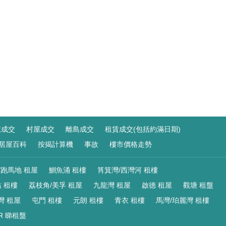
屋成交
村屋成交
離島成交
租賃成交(包括約滿日期)
居屋百科
按揭計算機
事故
樓市價格走勢
/跑馬地 租屋
鰂魚涌 租樓
筲箕灣/西灣河 租樓
 租樓
荔枝角/美孚 租屋
九龍灣 租屋
啟德 租屋
觀塘 租盤
灣 租屋
屯門 租樓
元朗 租樓
青衣 租樓
馬灣/珀麗灣 租樓
R 睇租盤