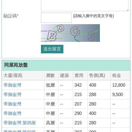
驗証碼*
(請輸入圖中的英文字母)
同屋苑放盤
大廈/屋苑
層數
建築
實用
售價(萬)
租金
帝御金灣
低層
--
342
408
12,800
帝御金灣
中層
--
215
288
9,500
帝御金灣
中層
--
207
280
--
帝御金灣
中層
--
290
400
--
帝御金灣 第05座
高層
--
215
280
--