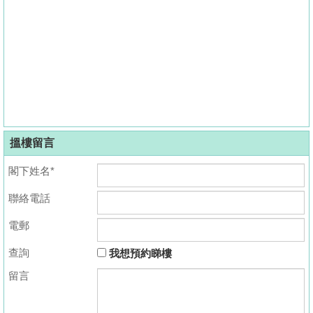
搵樓留言
閣下姓名*
聯絡電話
電郵
查詢
我想預約睇樓
留言