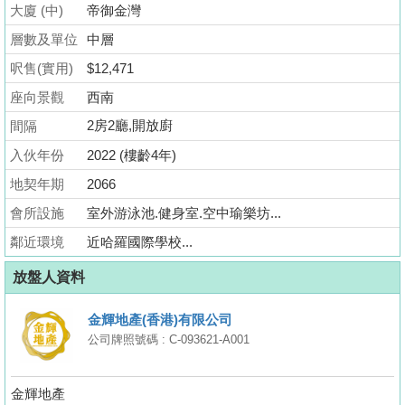
大廈 (中)
業
帝御金灣
手
層數及單位
中層
冊
呎售(實用)
$12,471
座向景觀
關
西南
於
2房2廳,開放廚
間隔
我
入伙年份
2022 (樓齡4年)
們
地契年期
2066
會所設施
室外游泳池.健身室.空中瑜樂坊...
鄰近環境
近哈羅國際學校...
放盤人資料
金輝地產(香港)有限公司
公司牌照號碼 : C-093621-A001
金輝地產