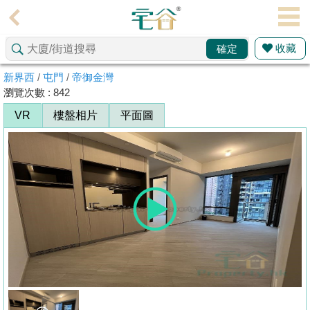
代
理
收藏
確定
主
頁
新界西
/
屯門
/
帝御金灣
瀏覽次數 : 842
搵
VR
樓盤相片
平面圖
樓/
成
交
業
主
放
盤
宅
谷
按