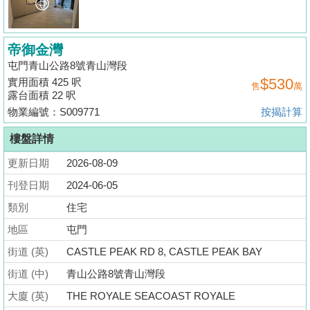
揭
地
帝御金灣
產
屯門青山公路8號青山灣段
$530
實用面積 425 呎
博
售
萬
露台面積 22 呎
客
物業編號：S009771
按揭計算
地
樓盤詳情
產
更新日期
2026-08-09
新
刊登日期
聞
2024-06-05
類別
住宅
數
地區
屯門
據
街道 (英)
公
CASTLE PEAK RD 8, CASTLE PEAK BAY
佈
街道 (中)
青山公路8號青山灣段
大廈 (英)
THE ROYALE SEACOAST ROYALE
置