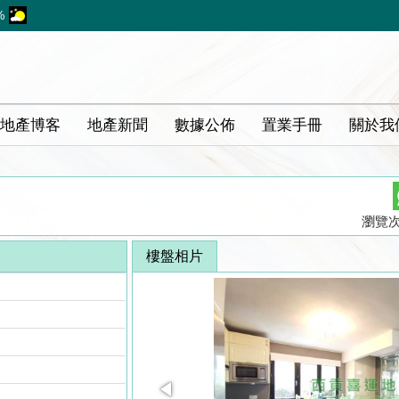
%
地產博客
地產新聞
數據公佈
置業手冊
關於我
瀏覽次數
樓盤相片