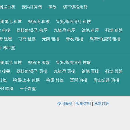
居屋百科
按揭計算機
事故
樓市價格走勢
/跑馬地 租屋
鰂魚涌 租樓
筲箕灣/西灣河 租樓
 租樓
荔枝角/美孚 租屋
九龍灣 租屋
啟德 租屋
觀塘 租盤
灣 租屋
屯門 租樓
元朗 租樓
青衣 租樓
馬灣/珀麗灣 租樓
R 睇租盤
/跑馬地 買樓
鰂魚涌 樓盤
筲箕灣/西灣河 樓盤
 樓盤
荔枝角/美孚 買樓
九龍灣 買樓
啟德 買樓
觀塘 樓盤
村屋
粉嶺/上水 買樓
粉嶺 村屋
荃灣 買樓
青山公路 買樓
VR 睇樓
一手新盤
使用條款
|
版權聲明
|
私隱政策