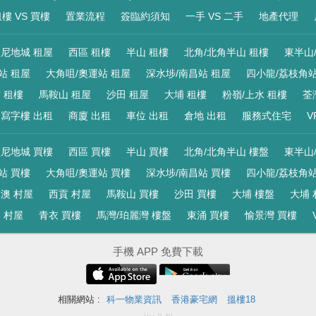
樓 VS 買樓
置業流程
簽臨約須知
一手 VS 二手
地產代理
尼地城 租屋
西區 租樓
半山 租樓
北角/北角半山 租樓
東半山
站 租屋
大角咀/奧運站 租屋
深水埗/南昌站 租屋
四小龍/荔枝角站
 租樓
馬鞍山 租屋
沙田 租屋
大埔 租樓
粉嶺/上水 租樓
荃
寫字樓 出租
商廈 出租
車位 出租
倉地 出租
服務式住宅
V
尼地城 買樓
西區 買樓
半山 買樓
北角/北角半山 樓盤
東半山
站 買樓
大角咀/奧運站 買樓
深水埗/南昌站 買樓
四小龍/荔枝角站
澳 村屋
西貢 村屋
馬鞍山 買樓
沙田 買樓
大埔 樓盤
大埔 
 村屋
青衣 買樓
馬灣/珀麗灣 樓盤
東涌 買樓
愉景灣 買樓
手機 APP 免費下載
相關網站 :
科一物業資訊
香港豪宅網
搵樓18