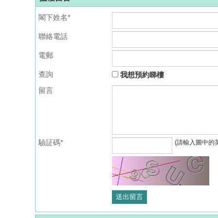
閣下姓名*
聯絡電話
電郵
查詢
我想預約睇樓
留言
驗証碼*
(請輸入圖中的