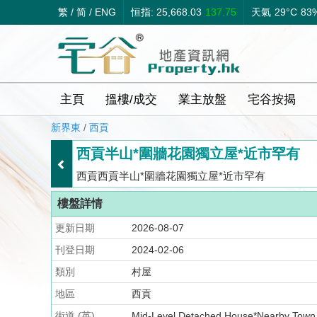
繁
/
简
/
ENG
恒指: 25,668.03
137.75
天氣
29°C
83
主頁
搵樓/成交
業主放盤
宅谷按揭
新界東
/
西貢
西貢半山*圍牆花園獨立屋*近市罕有
西貢西貢半山*圍牆花園獨立屋*近市罕有
樓盤詳情
更新日期
2026-08-07
刊登日期
2024-02-06
類別
村屋
地區
西貢
街道 (英)
Mid-Level Detached House*Nearby Town