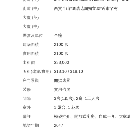
街道 (中)
西貢半山*圍牆花園獨立屋*近市罕有
大廈 (英)
--
大廈 (中)
--
層數及單位
全幢
建築面積
2100 呎
實用面積
2100 呎
出租價
$38,000
呎租(建築/實用)
$18.10 / $18.10
座向景觀
開揚遠景
裝修
實用佈局
間隔
3房(1套房); 2廳; 1工人房
室外
1 露台; 1 花園
備註
極優推介、開放式廚房、自成一各、大家
地契年期
2047