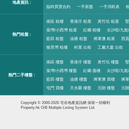
地產資訊 :
臨時買賣合約
一手新盤
一手消耗表
租
南區 租樓
香港仔 租屋
黃竹坑 租屋
堅
柴灣/小西灣 租屋
紅磡 租樓
尖沙咀/九龍
熱門租盤 :
藍田 租盤
油塘 租盤
將軍澳 租屋
西貢
愉景灣 租樓
村屋 出租
工廠大廈 出租
南區 樓盤
香港仔 樓盤
黃竹坑 樓盤
堅
柴灣/小西灣 樓盤
紅磡 搵樓
尖沙咀/九龍
熱門二手樓盤 :
藍田 樓盤
油塘 樓盤
將軍澳 買樓
將軍
屯門 買樓
天水圍 樓盤
元朗 樓盤
元朗
Copyright © 2000-2026 宅谷地產資訊網 保留一切權利
Property.hk O/B Multiple Listing System Ltd.