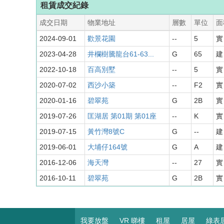
租賃成交紀錄
成交日期
物業地址
層數
單位
面
2024-09-01
歡景花園
--
5
實 
2023-04-28
井欄樹騰龍台61-63...
G
65
建
2022-10-18
百高別墅
--
5
實 
2020-07-02
西沙小築
--
F2
實 
2020-01-16
碧翠苑
G
2B
實 
2019-07-26
匡湖居 第01期 第01座
--
K
實 
2019-07-15
黃竹灣8號C
G
--
建 
2019-06-01
大埔仔164號
G
A
建
2016-12-06
海天灣
--
27
實 
2016-10-11
碧翠苑
G
2B
實 
我要放盤
VR 睇樓
租屋
居屋
綠表