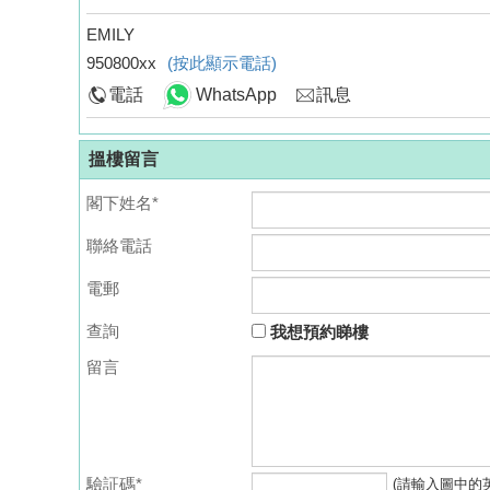
EMILY
950800xx
(按此顯示電話)
電話
WhatsApp
訊息
搵樓留言
閣下姓名*
聯絡電話
電郵
查詢
我想預約睇樓
留言
驗証碼*
(請輸入圖中的