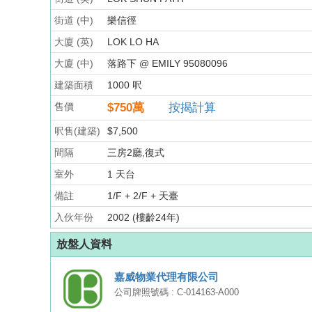
街道 (中)
樂信徑
大廈 (英)
LOK LO HA
大廈 (中)
落路下 @ EMILY 95080096
建築面積
1000 呎
售價
$750
萬
按揭計算
呎售(建築)
$7,500
間隔
三房2廳,復式
室外
1 天台
備註
1/F + 2/F + 天臺
入伙年份
2002 (樓齡24年)
放盤人資料
嘉威物業代理有限公司
公司牌照號碼 : C-014163-A000