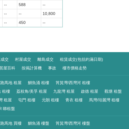
--
588
--
--
--
10,800
--
450
--
屋成交
村屋成交
離島成交
租賃成交(包括約滿日期)
居屋百科
按揭計算機
事故
樓市價格走勢
/跑馬地 租屋
鰂魚涌 租樓
筲箕灣/西灣河 租樓
 租樓
荔枝角/美孚 租屋
九龍灣 租屋
啟德 租屋
觀塘 租盤
灣 租屋
屯門 租樓
元朗 租樓
青衣 租樓
馬灣/珀麗灣 租樓
R 睇租盤
/跑馬地 買樓
鰂魚涌 樓盤
筲箕灣/西灣河 樓盤