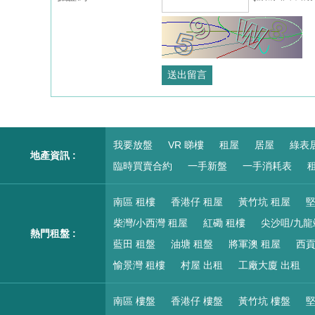
我要放盤
VR 睇樓
租屋
居屋
綠表
地產資訊 :
臨時買賣合約
一手新盤
一手消耗表
租
南區 租樓
香港仔 租屋
黃竹坑 租屋
堅
柴灣/小西灣 租屋
紅磡 租樓
尖沙咀/九龍
熱門租盤 :
藍田 租盤
油塘 租盤
將軍澳 租屋
西貢
愉景灣 租樓
村屋 出租
工廠大廈 出租
南區 樓盤
香港仔 樓盤
黃竹坑 樓盤
堅