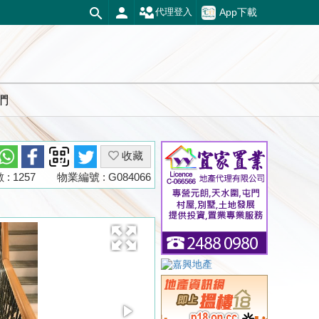
App下載
代理登入
們
收藏
: 1257
物業編號 : G084066