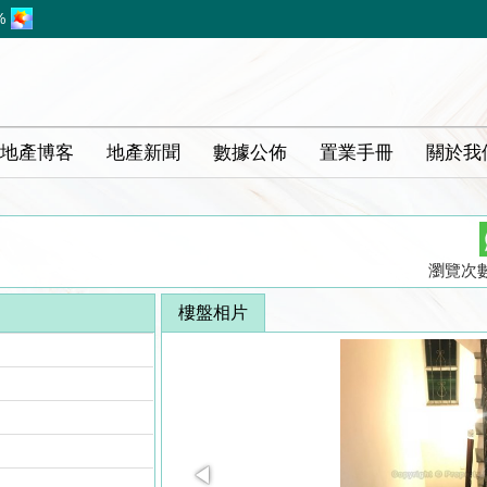
%
地產博客
地產新聞
數據公佈
置業手冊
關於我
瀏覽次數 
樓盤相片