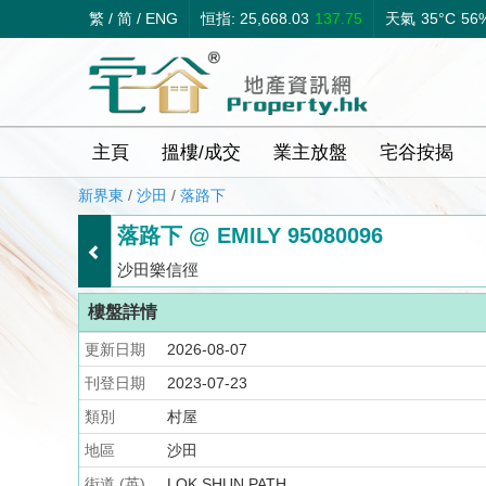
繁
/
简
/
ENG
恒指: 25,668.03
137.75
天氣
35°C
56
主頁
搵樓/成交
業主放盤
宅谷按揭
新界東
/
沙田
/
落路下
落路下 @ EMILY 95080096
沙田樂信徑
樓盤詳情
更新日期
2026-08-07
刊登日期
2023-07-23
類別
村屋
地區
沙田
街道 (英)
LOK SHUN PATH