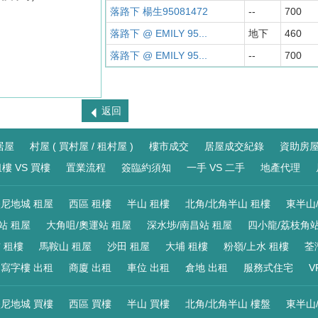
落路下 楊生95081472
--
700
落路下 @ EMILY 95...
地下
460
落路下 @ EMILY 95...
--
700
返回
居屋
村屋 ( 買村屋 / 租村屋 )
樓市成交
居屋成交紀錄
資助房
樓 VS 買樓
置業流程
簽臨約須知
一手 VS 二手
地產代理
尼地城 租屋
西區 租樓
半山 租樓
北角/北角半山 租樓
東半山
站 租屋
大角咀/奧運站 租屋
深水埗/南昌站 租屋
四小龍/荔枝角站
 租樓
馬鞍山 租屋
沙田 租屋
大埔 租樓
粉嶺/上水 租樓
荃
寫字樓 出租
商廈 出租
車位 出租
倉地 出租
服務式住宅
V
尼地城 買樓
西區 買樓
半山 買樓
北角/北角半山 樓盤
東半山