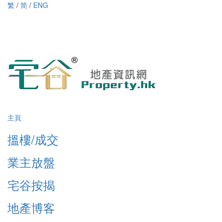
繁
/
简
/
ENG
主頁
搵樓/成交
業主放盤
宅谷按揭
地產博客