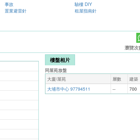
事故
驗樓 DIY
置業避雷針
租屋指南針
瀏覽次數 
樓盤相片
同屋苑放盤
大廈/屋苑
層數
建築
大埔市中心 97794511
--
700