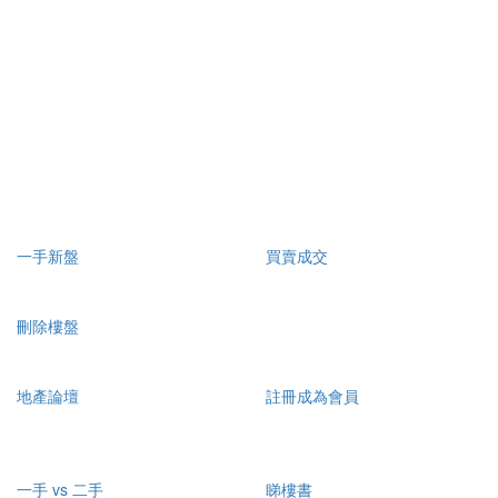
一手新盤
買賣成交
刪除樓盤
地產論壇
註冊成為會員
一手 vs 二手
睇樓書