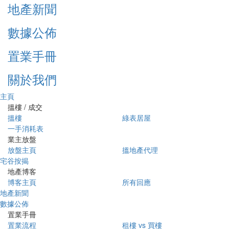
地產新聞
數據公佈
置業手冊
關於我們
主頁
搵樓 / 成交
搵樓
綠表居屋
一手消耗表
業主放盤
放盤主頁
搵地產代理
宅谷按揭
地產博客
博客主頁
所有回應
地產新聞
數據公佈
置業手冊
置業流程
租樓 vs 買樓