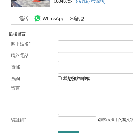
688437xx
(按此顯示電話)
電話
WhatsApp
訊息
搵樓留言
閣下姓名*
聯絡電話
電郵
查詢
我想預約睇樓
留言
驗証碼*
(請輸入圖中的英文字