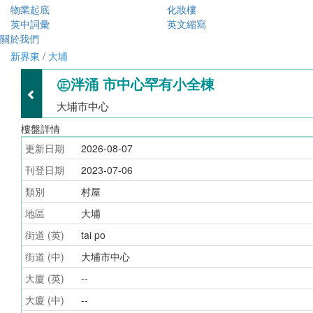
物業起底
化妝樓
英中詞彙
英文縮寫
關於我們
新界東
/
大埔
㊣泮涌 市中心罕有小全棟
大埔市中心
樓盤詳情
更新日期
2026-08-07
刊登日期
2023-07-06
類別
村屋
地區
大埔
街道 (英)
tai po
街道 (中)
大埔市中心
大廈 (英)
--
大廈 (中)
--