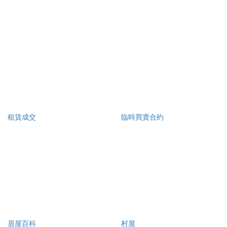
租賃成交
臨時買賣合約
居屋百科
村屋