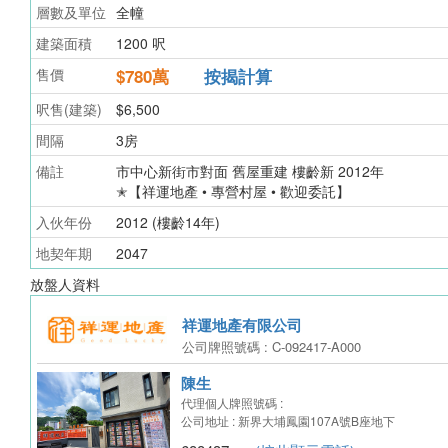
層數及單位
全幢
建築面積
1200 呎
售價
$780
萬
按揭計算
呎售(建築)
$6,500
間隔
3房
備註
市中心新街市對面 舊屋重建 樓齡新 2012年
✭【祥運地產 • 專營村屋 • 歡迎委託】
入伙年份
2012 (樓齡14年)
地契年期
2047
放盤人資料
祥運地產有限公司
公司牌照號碼 : C-092417-A000
陳生
代理個人牌照號碼 :
公司地址 : 新界大埔鳳園107A號B座地下