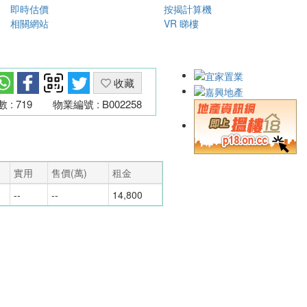
即時估價
按揭計算機
相關網站
VR 睇樓
收藏
: 719
物業編號 : B002258
實用
售價(萬)
租金
--
--
14,800