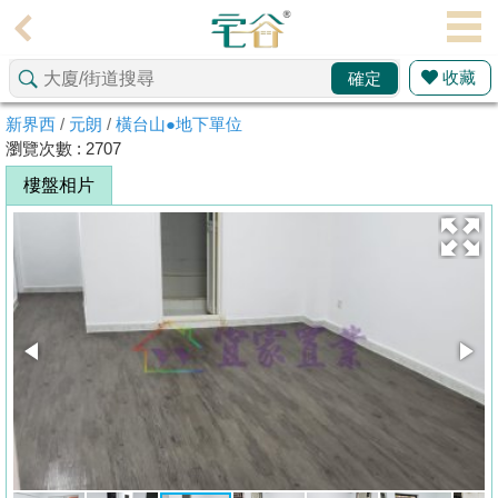
代
理
收藏
確定
主
頁
新界西
/
元朗
/
橫台山●地下單位
瀏覽次數 : 2707
搵
樓盤相片
樓/
成
交
業
主
放
盤
宅
谷
按