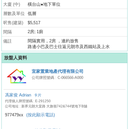
業
大廈 (中)
橫台山●地下單位
手
層數及單位
低層
冊
呎售(建築)
$5,517
關
2房; 1廁
間隔
於
間隔實用，2房 ，連約放售
備註
我
路邊小巴及巴士往返元朗市及西鐵站及上水
們
放盤人資料
宜家置業地產代理有限公司
公司牌照號碼 : C-066566-A000
馮家俊 Adrian
卡片
代理個人牌照號碼 : E-291250
公司地址 : 新界元朗大棠路 大旗嶺742&744號地下B舖
977479xx
(按此顯示電話)