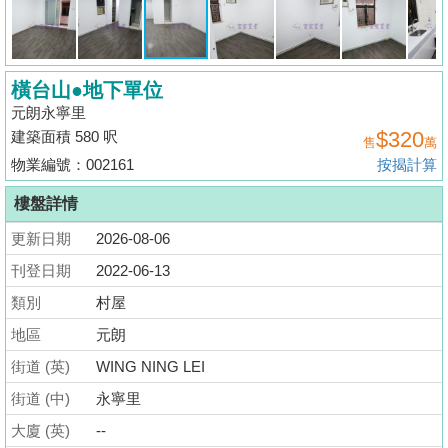
揭
地
橫台山●地下單位
產
元朗永寧里
博
$320
建築面積 580 呎
售
萬
客
物業編號：002161
按揭計算
地
樓盤詳情
產
更新日期
2026-08-06
新
聞
刊登日期
2022-06-13
類別
村屋
數
地區
元朗
據
公
街道 (英)
WING NING LEI
佈
街道 (中)
永寧里
大廈 (英)
--
置