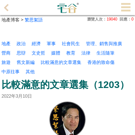
代
理
瀏覽人次：
19040
回應：
0
地產博客 >
繁思絮語
主
頁
地產
政治
經濟
軍事
社會民生
管理、銷售與推廣
搵
營商
思辯
文史哲
媒體
教育
法律
生活隨筆
樓/
旅遊
成
舊文新編
比較滿意的文章選集
香港的致命傷
交
中原往事
其他
比較滿意的文章選集（1203）
業
主
2022年3月10日
放
盤
宅
谷