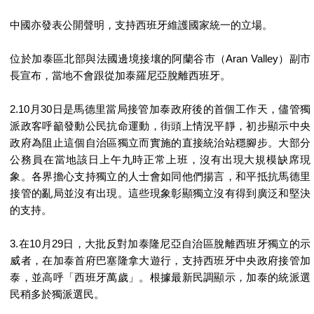
置
中國亦發表公開聲明，支持西班牙維護國家統一的立場。
業
手
位於加泰區北部與法國邊境接壤的阿蘭谷市（
Aran Valley
）副市
冊
長宣布，當地不會跟從加泰羅尼亞脫離西班牙。
關
2.10
月
30
日是馬德里當局接管加泰政府後的首個工作天，儘管獨
於
派政客呼籲發動公民抗命運動，街頭上情況平靜，初步顯示中央
我
政府為阻止這個自治區獨立而實施的直接統治站穩腳步。大部分
們
公務員在當地該日上午九時正常上班，沒有出現大規模缺席現
象。各界擔心支持獨立的人士會如同他們揚言，和平抵抗馬德里
接管的亂局並沒有出現。這些現象彰顯獨立沒有得到廣泛和堅決
的支持。
3.
在
10
月
29
日，大批反對加泰隆尼亞自治區脫離西班牙獨立的示
威者，在加泰首府巴塞隆拿大遊行，支持西班牙中央政府接管加
泰，並高呼「西班牙萬歲」。根據最新民調顯示，加泰的統派選
民稍多於獨派選民。