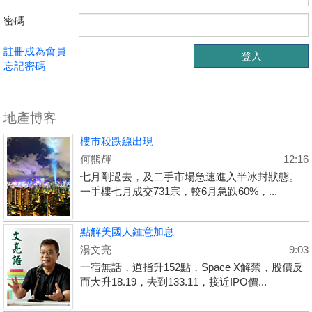
密碼
註冊成為會員
忘記密碼
地產博客
樓市殺跌線出現
何熊輝
12:16
七月剛過去，及二手市場急速進入半冰封狀態。
一手樓七月成交731宗，較6月急跌60%，...
點解美國人鍾意加息
湯文亮
9:03
一宿無話，道指升152點，Space X解禁，股價反
而大升18.19，去到133.11，接近IPO價...