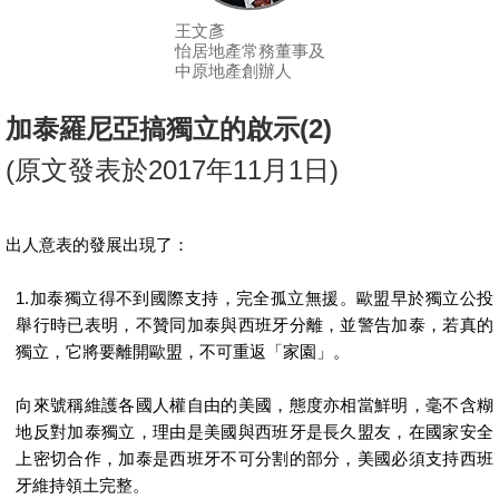
按
王文彥
揭
怡居地產常務董事及
中原地產創辦人
地
產
加泰羅尼亞搞獨立的啟示
(2)
博
(
原文發表於
2017
年
11
月
1
日
)
客
地
出人意表的發展出現了：
產
新
1.
加泰獨立得不到國際支持，完全孤立無援。歐盟早於獨立公投
聞
舉行時已表明，不贊同加泰與西班牙分離，並警告加泰，若真的
獨立，它將要離開歐盟，不可重返「家園」。
數
據
向來號稱維護各國人權自由的美國，態度亦相當鮮明，毫不含糊
地反對加泰獨立，理由是美國與西班牙是長久盟友，在國家安全
公
上密切合作，加泰是西班牙不可分割的部分，美國必須支持西班
佈
牙維持領土完整。