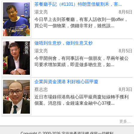
茶餐廳手記（#1101）特朗普借艇割禾，害...
湯文亮
8月6日
今日早上去到茶餐廳，有客人話收到一個offer，
買公司一個物業，價錢非常好，雖然該...
做唔到生意炒，做到生意又炒
湯文亮
8月5日
今早開例會，有同事話有一個朋友，早兩年被公
司要求增加業績，即是做多啲生意，如...
企業與資金湧港 利好核心區甲廈
蔡志忠
8月3日
近日市場錄得港島核心區甲級商廈短線轉手獲利
個案。消息指，金鐘遠東金融中心37樓...
更多...
Copyright © 2000-2026 宅谷地產資訊網 保留一切權利