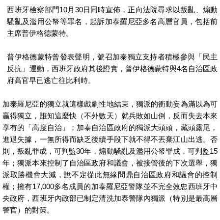
西班牙檢察部門
10
月
30
日同時宣佈，正向法院尋求以叛亂、煽動
騷亂及濫用公帑等罪名，起訴加泰羅尼亞多名高層官員，包括前
主席普伊格德蒙特。
普伊格德蒙特曾發表聲明，號召加泰獨立支持者積極參與「民主
反抗」運動，西班牙政府其後證實，普伊格德蒙特與
4
名自治區政
府高官早已逃亡往比利時。
加泰羅尼亞的獨立就這樣戲劇性地結束，獨派的衝動妄為滿以為可
贏得獨立，誰知這麼快（不外數天）就兵敗如山倒，反而失去本來
享有的「高度自治」；加泰自治區政府的獨派大頭頭，藏頭露尾，
進退失據，一無所得而缺乏後續手段下就不得不丟棄江山出逃。否
則，叛亂罪成，可判監
30
年，煽動騷亂及濫用公帑罪成，可判監
15
年；獨派本來控制了自治區政府和議會，被接管後的下次選舉，獨
派取勝機會大減，說不定從此無緣問鼎自治區政府和議會的控制
權；擁有
17,000
多名成員的加泰羅尼亞警隊並不完全效忠西班牙中
央政府，西班牙內政部已制定清洗加泰警隊內獨派（特別是最高層
警官）的對策。