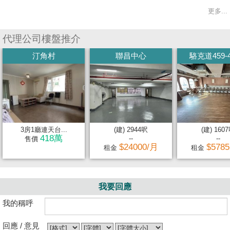
更多...
代理公司樓盤推介
汀角村
聯昌中心
駱克道459-
3房1廳連天台...
(建) 2944呎
(建) 160
418萬
--
--
售價
$24000/月
$578
租金
租金
我要回應
我的稱呼
回應 / 意見