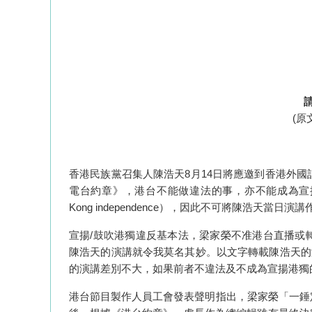
(
原
香港民族黨召集人陳浩天
8
月
14
日將應邀到香港外國
電台約章》，港台不能做違法的事，亦不能成為宣
Kong independence
），因此不可將陳浩天當日演講
宣揚
/
鼓吹港獨違反基本法，梁家榮不准港台直播或
陳浩天的演講就令我莫名其妙。以文字轉載陳浩天的
的演講差別不大，如果前者不違法及不成為宣揚港獨
港台節目製作人員工會發表聲明指出，梁家榮「一錘