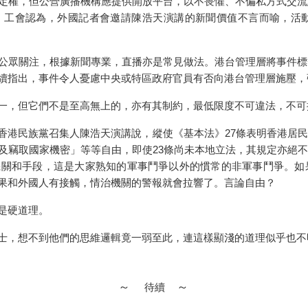
定權，但公營廣播機構應提供開放平台，以不畏懼、不偏私方式交流
。工會認為，外國記者會邀請陳浩天演講的新聞價值不言而喻，活
公眾關注，根據新聞專業，直播亦是常見做法。港台管理層將事件標
續指出，事件令人憂慮中央或特區政府官員有否向港台管理層施壓，
一，但它們不是至高無上的，亦有其制約，最低限度不可違法，不可
香港民族黨召集人陳浩天演講說，縱使《基本法》
27
條表明香港居民
及竊取國家機密」等等自由，即使
23
條尚未本地立法，其規定亦絕
機關和手段，這是大家熟知的軍事鬥爭以外的慣常的非軍事鬥爭。如
果和外國人有接觸，情治機關的警報就會拉響了。言論自由？
是硬道理。
士，想不到他們的思維邏輯竟一弱至此，連這樣顯淺的道理似乎也不
～
～
待續