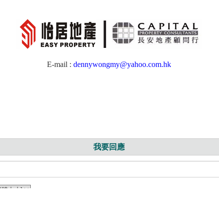
E-mail :
dennywongmy@yahoo.com.hk
我要回應