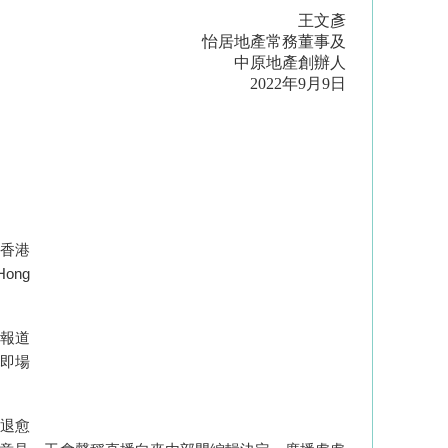
王文彥
怡居地產常務董事及
中原地產創辦人
2022年9月9日
香港
 Hong
報道
即場
退愈