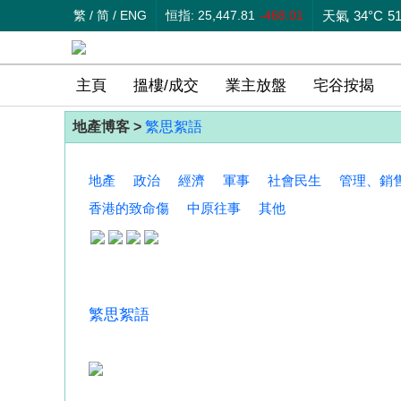
繁
/
简
/
ENG
恒指: 25,447.81
-468.01
天氣
34°C
5
主頁
搵樓/成交
業主放盤
宅谷按揭
地產博客 >
繁思絮語
地產
政治
經濟
軍事
社會民生
管理、銷
香港的致命傷
中原往事
其他
繁思絮語