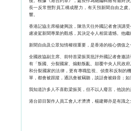
後。根據《港台約章》，處長作為總編輯雖有最終決
長一反常態對員工構成壓力，有天預新聞自由之虞
響。
香港記協主席楊健興說，陳浩天往外國記者會演講受
慮凌駕新聞專業的觀感，其決定令人相當遺憾。他繼
新聞自由及公眾知情權很重要，是香港的核心價值之
全國政協副主席、前特首梁振英批評外國記者會邀請
有「叛國、分裂國家、煽動叛亂、顛覆中央人民政府
和分裂國家的法律，更有專職監視、偵查和反制的
單，都會被跟蹤，通訊會被竊聽，談話會被錄音；如
我知道許多人不喜歡梁振英，但不以人廢言，他說的
港台節目製作人員工會人才濟濟，楊建卿亦是有識之