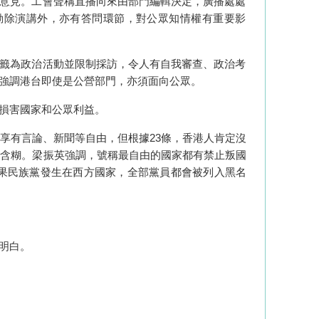
意見。工會聲稱直播向來由部門編輯決定，廣播處處
動除演講外，亦有答問環節，對公眾知情權有重要影
籤為政治活動並限制採訪，令人有自我審查、政治考
強調港台即使是公營部門，亦須面向公眾。
損害國家和公眾利益。
享有言論、新聞等自由，但根據
23
條，香港人肯定沒
不含糊。梁振英強調，號稱最自由的國家都有禁止叛國
果民族黨發生在西方國家，全部黨員都會被列入黑名
明白。