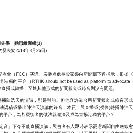
請先學一點思維邏輯
(1)
文發表於
2018
年
8
月
26
日
)
記者會（
FCC
）演講。廣播處處長梁家榮向新聞部下達指示，根據《
揚港獨的平台（
RTHK should not be used as platform to advocate
作直播或轉播；至於其他形式的新聞報道或錄音則沒有問題。
轉播陳浩天的演講，那是對的。但他容許港台用新聞報道或錄音形式
演講稿或播出陳浩天演講的錄音，本質上與直播或
(
視像
)
轉播陳浩天
的平台，為甚麼後者的做法就違法及成為宣揚港獨的平台？
定音」下令不能直播演講，與會者有人即時表示憂慮新聞自由底線愈