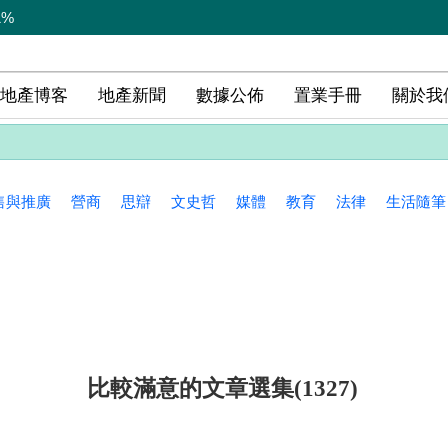
1%
地產博客
地產新聞
數據公佈
置業手冊
關於我
售與推廣
營商
思辯
文史哲
媒體
教育
法律
生活隨筆
比較滿意的文章選集(1327)