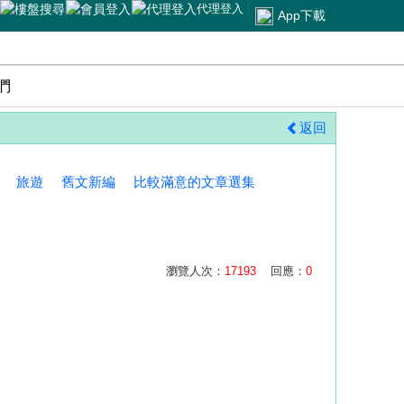
代理登入
App下載
們
返回
旅遊
舊文新編
比較滿意的文章選集
瀏覽人次：
17193
回應：
0