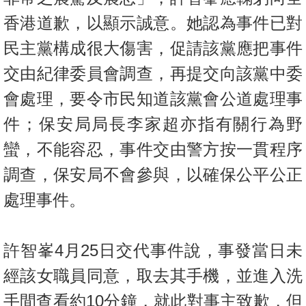
香港道歉，以顯示誠意。她認為事件已對
民主黨構成很大傷害，促請該黨應把事件
交由紀律委員會調查，再提交向該黨中委
會處理，要令市民知道該黨會公道處理事
件；保安局局長李家超亦指有關行為野
蠻，不能容忍，事件交由警方按一貫程序
調查，保安局不會參與，以確保公平公正
處理事件。
許智峯
4
月
25
日交代事件說，事發當日未
經該女職員同意，取去其手機，並進入洗
手間查看約
10
分鐘，就此對事主致歉，但