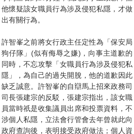
他懷疑該女職員行為涉及侵犯私隱，才做
出有關行為。
許智峯之前將女行政主任定性為「保安局
狗仔隊」
(
似有侮辱之嫌
)
，向事主道歉的
同時，不忘攻擊「女職員行為涉及侵犯私
隱」，為自己的過失開脫，他的道歉因此
缺乏誠意。許智峯的自辯馬上招來政務司
司長張建宗的反駁，張建宗指出，該女職
員當時祇是收集議員出席和投票資料，不
涉個人私隱，立法會行管會去年曾就此向
政府查詢後，表明接受政府做法；個人資