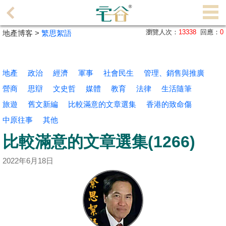
代
理
瀏覽人次：
13338
回應：
0
地產博客 >
繁思絮語
主
頁
地產
政治
經濟
軍事
社會民生
管理、銷售與推廣
搵
營商
思辯
文史哲
媒體
教育
法律
生活隨筆
樓/
旅遊
成
舊文新編
比較滿意的文章選集
香港的致命傷
交
中原往事
其他
比較滿意的文章選集(1266)
業
主
2022年6月18日
放
盤
宅
谷