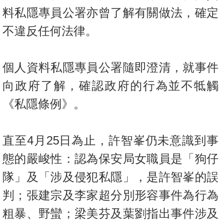
料私隱專員公署亦曾了解有關做法，確定
不違反任何法律。
個人資料私隱專員公署隨即澄清，就事件
向政府了解，確認政府的行為並不牴觸
《私隱條例》。
直至
4
月
25
日為止，許智峯仍未意識到事
態的嚴峻性：認為保安局女職員是「狗仔
隊」及「涉及侵犯私隱」，是許智峯的誤
判；張建宗及李家超分別形容事件為行為
粗暴、野蠻；梁美芬及葉劉指出事件涉及