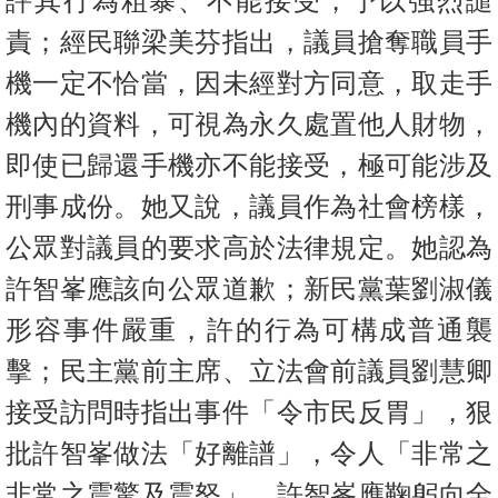
評其行為粗暴、不能接受，予以強烈譴
置
責；經民聯梁美芬指出，議員搶奪職員手
業
手
機一定不恰當，因未經對方同意，取走手
冊
機內的資料，可視為永久處置他人財物，
關
即使已歸還手機亦不能接受，極可能涉及
於
刑事成份。她又說，議員作為社會榜樣，
我
公眾對議員的要求高於法律規定。她認為
們
許智峯應該向公眾道歉；新民黨葉劉淑儀
形容事件嚴重，許的行為可構成普通襲
擊；民主黨前主席、立法會前議員劉慧卿
接受訪問時指出事件「令市民反胃」，狠
批許智峯做法「好離譜」，令人「非常之
非常之震驚及震怒」，許智峯應鞠躬向全