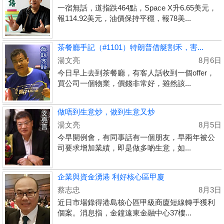
一宿無話，道指跌464點，Space X升6.65美元，
報114.92美元，油價保持平穩，報78美...
茶餐廳手記（#1101）特朗普借艇割禾，害...
湯文亮
8月6日
今日早上去到茶餐廳，有客人話收到一個offer，
買公司一個物業，價錢非常好，雖然該...
做唔到生意炒，做到生意又炒
湯文亮
8月5日
今早開例會，有同事話有一個朋友，早兩年被公
司要求增加業績，即是做多啲生意，如...
企業與資金湧港 利好核心區甲廈
蔡志忠
8月3日
近日市場錄得港島核心區甲級商廈短線轉手獲利
個案。消息指，金鐘遠東金融中心37樓...