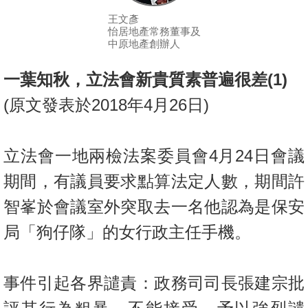
按
王文彥
揭
怡居地產常務董事及
中原地產創辦人
地
產
一葉知秋，立法會新貴質素普遍很差
(1)
博
(
原文發表於
2018
年
4
月
26
日
)
客
地
立法會一地兩檢法案委員會
4
月
24
日會議
產
期間，有議員要求點算法定人數，期間許
新
聞
智峯於會議室外突取去一名他認為是保安
局「狗仔隊」的女行政主任手機。
數
據
公
事件引起各界譴責：政務司司長張建宗批
佈