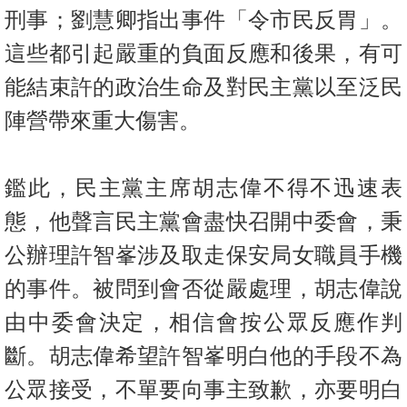
刑事；劉慧卿指出事件「令市民反胃」。
這些都引起嚴重的負面反應和後果，有可
能結束許的政治生命及對民主黨以至泛民
陣營帶來重大傷害。
鑑此，民主黨主席胡志偉不得不迅速表
態，他聲言民主黨會盡快召開中委會，秉
公辦理許智峯涉及取走保安局女職員手機
的事件。被問到會否從嚴處理，胡志偉說
由中委會決定，相信會按公眾反應作判
斷。胡志偉希望許智峯明白他的手段不為
公眾接受，不單要向事主致歉，亦要明白