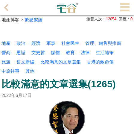
代
理
瀏覽人次：
12054
回應：
0
地產博客 >
繁思絮語
主
頁
地產
政治
經濟
軍事
社會民生
管理、銷售與推廣
搵
營商
思辯
文史哲
媒體
教育
法律
生活隨筆
樓/
旅遊
成
舊文新編
比較滿意的文章選集
香港的致命傷
交
中原往事
其他
比較滿意的文章選集(1265)
業
主
2022年6月17日
放
盤
宅
谷