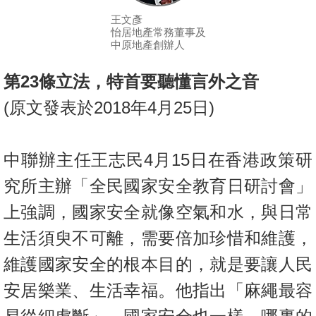
按
王文彥
揭
怡居地產常務董事及
中原地產創辦人
地
產
第
23
條立法，特首要聽懂言外之音
博
(
原文發表於
2018
年
4
月
25
日
)
客
地
中聯辦主任王志民
4
月
15
日在香港政策研
產
究所主辦「全民國家安全教育日研討會」
新
聞
上強調，國家安全就像空氣和水，與日常
生活須臾不可離，需要倍加珍惜和維護，
數
據
維護國家安全的根本目的，就是要讓人民
公
安居樂業、生活幸福。他指出「麻繩最容
佈