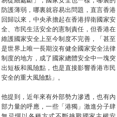
易從細處斷」，國家安全也一樣，哪裏的
置
防護薄弱，哪裏就容易出問題，直言香港
業
手
回歸以來，中央承擔起在香港捍衛國家安
冊
全、市民生活安全的憲制責任，但香港在
關
維護國家安全上至今制度不完善，「甚至
於
是世界上唯一長期沒有健全國家安全法律
我
制度的地方，成了國家總體安全中一塊突
們
出短板和風險點，也是直接影響香港市民
安全的重大風險點」。
他提到，近年來有外部勢力滲透，也有內
部力量的呼應，一些「港獨」激進分子肆
無忌憚以各種方式不斷挑戰國家主權安