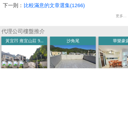
下一則：
比較滿意的文章選集(1266)
更多...
收
藏
代理公司樓盤推介
樓
黃宜凹 雍宜山莊 9...
沙角尾
華樂豪
盤
繁
简
ENG
體
体
(建) 2100呎
(建) 700呎 (實) 700呎
(建) 700
5房1廳
3房,
3房 大廳 + 露台
1650萬
$18500/月
$165
售價
租金
租金
我要回應
我的稱呼