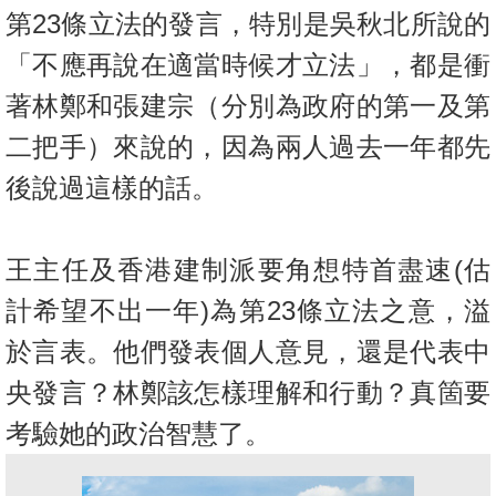
第
23
條立法的發言，特別是吳秋北所說的
「不應再說在適當時候才立法」，都是衝
著林鄭和張建宗（分別為政府的第一及第
二把手）來說的，因為兩人過去一年都先
後說過這樣的話。
王主任及香港建制派要角想特首盡速
(
估
計希望不出一年
)
為第
23
條立法之意，溢
於言表。他們發表個人意見，還是代表中
央發言？林鄭該怎樣理解和行動？真箇要
考驗她的政治智慧了。