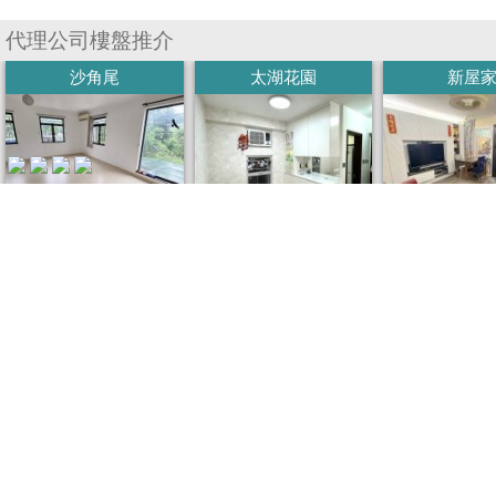
藏
代理公司樓盤推介
樓
沙角尾
太湖花園
新屋
盤
繁
简
ENG
體
体
(建) 1400呎 (實) 1400呎
(建) 530呎 (實) 400呎
(建) 70
4房,
2房2廳
3房
$35000/月
508萬
56
租金
售價
售價
我要回應
我的稱呼
回應 / 意見