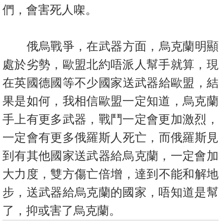
置
們，
會害死人㗎。
業
手
俄烏戰爭，在武器方面，烏克蘭明顯
冊
處於劣勢，歐盟北約唔派人幫手
就算，現
關
在英國德國等不少國家送武器給歐盟，結
於
我
果是如何，
我相信歐盟一定知道，烏克蘭
們
手上有更多武器，戰鬥一定會更加激烈
，
一定會有更多俄羅斯人死亡，而俄羅斯見
到有其他國家送武器給烏
克蘭，一定會加
大力度，雙方傷亡倍增，達到不能和解地
步，
送武器給烏克蘭的國家，唔知道是幫
了，抑或害了烏克蘭。