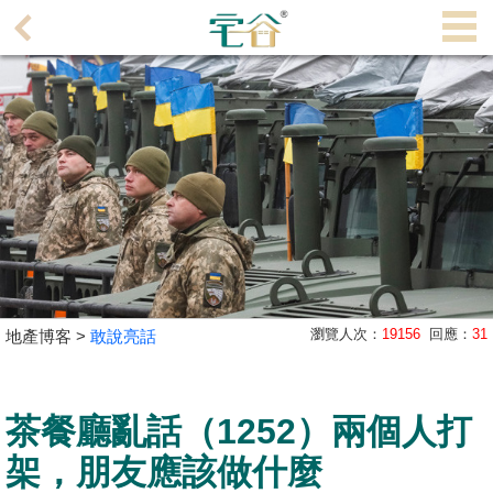
代
理
主
頁
搵
樓/
成
交
業
瀏覽人次：
19156
回應：
31
地產博客 >
敢說亮話
主
放
盤
茶餐廳亂話（1252）兩個人打
宅
架，朋友應該做什麼
谷