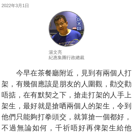
按
2022年3月1日
揭
地
產
博
客
湯文亮
紀惠集團行政總裁
地
產
今早在茶餐廳附近，見到有兩個人打
新
架，有幾個應該是朋友的人圍觀
，勸交勸
聞
唔掂，在有默契之下，搶走打架的人手上
數
架生，
最好就是搶哂兩個人的架生，令到
據
他們只能夠打拳頭交，
就算搶一個都好，
公
佈
不過無論如何，千祈唔好再俾架生給他