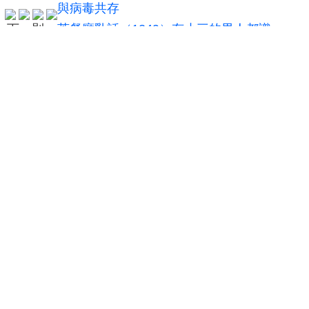
與病毒共存
體
体
下一則：
茶餐廳亂話（1249）有小三的男人都識
做的事，澤連斯基唔做
更多...
代理公司樓盤推介
滿華樓
路邊[筍價]三樓連...
曼克頓山 第
(建) 420呎 (實) 316呎
(建) 700呎 (實) 700呎
(建) 758呎 (實
兩睡一廳 幾新, 新...
3房 2廳, 三樓連天...
2房2廳
278萬
408萬
$295
售價
售價
租金
我要回應