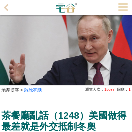
代
理
主
頁
搵
樓/
成
交
業
瀏覽人次：
15677
回應：
1
地產博客 >
敢說亮話
主
放
盤
茶餐廳亂話（1248）美國做得
宅
最差就是外交抵制冬奧
谷