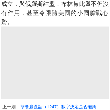
成立，與俄羅斯結盟，布林肯此舉不但沒
有作用，
甚至令跟隨美國的小國膽戰心
驚。
收
藏
樓
盤
上一則：
茶餐廳亂話（1247）數字決定是否能夠
繁
简
ENG