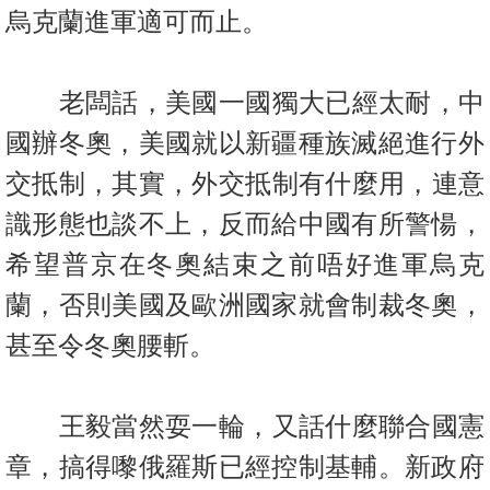
置
烏克蘭進軍適可而止。
業
手
老闆話，美國一國獨大已經太耐，中
冊
國辦冬奧，美國就以新疆種族滅
絕進行外
關
交抵制，其實，外交抵制有什麼用，連意
於
我
識形態也談不上，
反而給中國有所警愓，
們
希望普京在冬奧結束之前唔好進軍烏克
蘭，否
則美國及歐洲國家就會制裁冬奧，
甚至令冬奧腰斬。
王毅當然耍一輪，又話什麼聯合國憲
章，搞得嚟俄羅斯已經控制基輔
。新政府