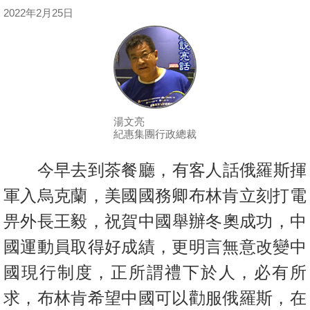
按
2022年2月25日
揭
地
產
博
客
湯文亮
紀惠集團行政總裁
地
產
今早去到茶餐廳，有客人話俄羅斯揮
新
軍入烏克蘭，美國國務卿布林肯
立刻打電
聞
畀外長王毅，祝賀中國舉辦冬奧成功，中
數
國運動員取得好成
績，更明言無意改變中
據
國現行制度，正所謂禮下於人，必有所
公
佈
求，
布林肯希望中國可以勸服俄羅斯，在