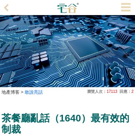
代
理
主
頁
搵
樓/
成
交
業
瀏覽人次：
17113
回應：
2
地產博客 >
敢說亮話
主
放
盤
茶餐廳亂話（1640）最有效的
宅
制裁
谷