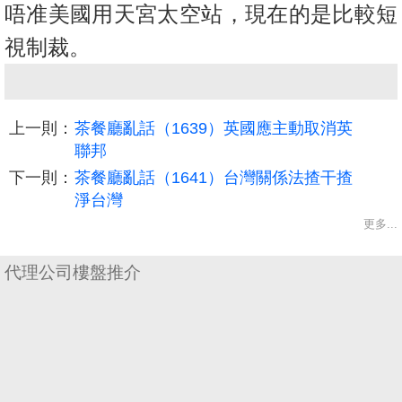
唔准美國用天宮太空站，現在的是比較短
視制裁。
上一則：
茶餐廳亂話（1639）英國應主動取消英
聯邦
下一則：
茶餐廳亂話（1641）台灣關係法揸干揸
淨台灣
更多...
收
藏
代理公司樓盤推介
樓
盤
繁
简
ENG
體
体