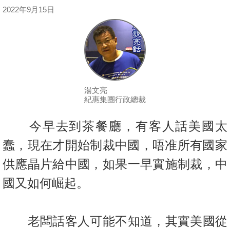
按
2022年9月15日
揭
地
產
博
客
湯文亮
紀惠集團行政總裁
地
產
今早去到茶餐廳，有客人話美國太
新
蠢，現在才開始制裁中國，唔准所
有國家
聞
供應晶片給中國，如果一早實施制裁，中
數
國又如何崛起。
據
公
佈
老闆話客人可能不知道，其實美國從