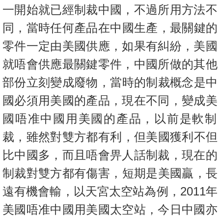
置
一開始就已經制裁中國，不過所
用方法不
業
同，當時任何產品在中國生產，最關鍵的
手
零件一定由美國供
應，如果有糾紛，美國
冊
就唔會供應最關鍵零件，
中國所做的其他
關
部份立刻變成廢物，當時的制裁概念是中
於
我
國必須用美
國的產品，現在不同，變成美
們
國唔准中國用美國的產品，
以前是軟制
裁，雖然對雙方都有利，但美國獲利不但
比中國多，而且
唔會畀人話制裁，現在的
制裁對雙方都有傷害，短期是美國贏，長
遠
有機會輸，以天宮太空站為例，2011年
美國唔准中國用美國太空
站，今日中國亦