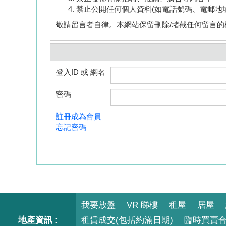
禁止公開任何個人資料(如電話號碼、電郵地
敬請留言者自律。本網站保留刪除/堵截任何留言的
登入ID 或 網名
密碼
註冊成為會員
忘記密碼
我要放盤
VR 睇樓
租屋
居屋
地產資訊 :
租賃成交(包括約滿日期)
臨時買賣