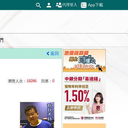
App下載
代理登入
們
返回
瀏覽人次：
19286
回應：
0