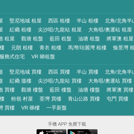
屋
堅尼地城 租屋
西區 租樓
半山 租樓
北角/北角半
屋
紅磡 租樓
尖沙咀/九龍站 租屋
大角咀/奧運站 租屋
德 租屋
觀塘 租盤
藍田 租盤
油塘 租盤
將軍澳 租屋
租樓
元朗 租樓
青衣 租樓
馬灣/珀麗灣 租樓
愉景灣 
服務式住宅
VR 睇租盤
盤
堅尼地城 買樓
西區 買樓
半山 買樓
北角/北角半
盤
紅磡 搵樓
尖沙咀/九龍站 買樓
大角咀/奧運站 買樓
德 買樓
觀塘 樓盤
藍田 樓盤
油塘 樓盤
將軍澳 買樓
買樓
粉嶺 村屋
荃灣 買樓
青山公路 買樓
屯門 買樓
灣 買樓
VR 睇樓
一手新盤
手機 APP 免費下載