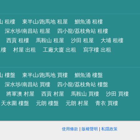
山 租樓
東半山/跑馬地 租屋
鰂魚涌 租樓
深水埗/南昌站 租屋
四小龍/荔枝角站 租樓
西貢 租樓
馬鞍山 租屋
沙田 租屋
大埔 租樓
租樓
村屋 出租
工廠大廈 出租
寫字樓 出租
山 樓盤
東半山/跑馬地 買樓
鰂魚涌 樓盤
深水埗/南昌站 買樓
四小龍/荔枝角站 樓盤
將軍澳 村屋
西貢 村屋
馬鞍山 買樓
沙田 買樓
天水圍 樓盤
元朗 樓盤
元朗 村屋
青衣 買樓
使用條款
|
版權聲明
|
私隱政策