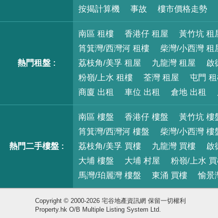
按揭計算機
事故
樓市價格走勢
南區 租樓
香港仔 租屋
黃竹坑 租
筲箕灣/西灣河 租樓
柴灣/小西灣 租
熱門租盤 :
荔枝角/美孚 租屋
九龍灣 租屋
啟
粉嶺/上水 租樓
荃灣 租屋
屯門 
商廈 出租
車位 出租
倉地 出租
南區 樓盤
香港仔 樓盤
黃竹坑 樓
筲箕灣/西灣河 樓盤
柴灣/小西灣 樓
熱門二手樓盤 :
荔枝角/美孚 買樓
九龍灣 買樓
啟
大埔 樓盤
大埔 村屋
粉嶺/上水 
馬灣/珀麗灣 樓盤
東涌 買樓
愉景
Copyright © 2000-2026 宅谷地產資訊網 保留一切權利
Property.hk O/B Multiple Listing System Ltd.