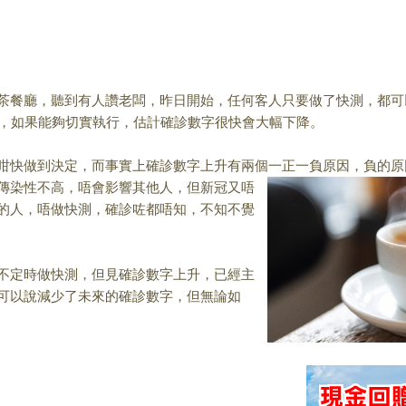
茶餐廳，聽到有人讚
老闆，昨日開始，任何客人只要做了快測，都可
，
如果能夠切實執行，估計確診數字很快會大幅下降。
咁快做到決定，而事
實上確診數字上升有兩個一正一負原因，負
的原
傳染性不高，唔會影響其他人，但新冠又唔
的人，唔做快測，
確診咗都唔知，不知不覺
不定時做快測，但見
確診數字上升，已經主
可以說減少了未來的確診數字，但無論如