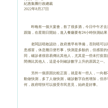
紀惠集團行政總裁
2022年8月27日
昨晚有一個大宴會，飲了很多酒，今日中午才去
跟隨，在星期日開始，進入餐廳要有24小時快測結果
老闆話唔敢認叻，政府應早有準備，否則唔可以
患感冒，休息幾日便冇事，快測是多餘的，
但感冒的
同，
確診者很容易傳比其他人，尤其是一些未打疫苗
間傳比其他人，
這是令到確診數字上升的原因之一。
另外一個原因比較正面，就是有一些人，一向都
動做快測，多了人做快測，確診數字自然增加
，但亦
何，
政府咁快可以接受市民意見，始終是好事。