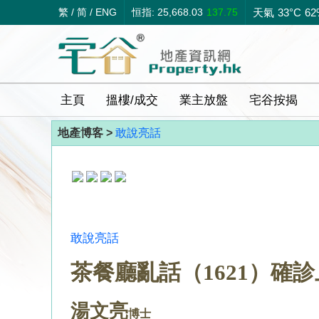
繁
/
简
/
ENG
恒指: 25,668.03
137.75
天氣
33°C
62
主頁
搵樓/成交
業主放盤
宅谷按揭
地產博客 >
敢說亮話
敢說亮話
茶餐廳亂話（1621）確
湯文亮
博士