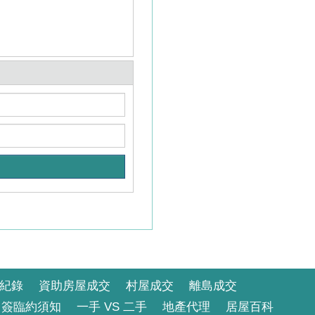
紀錄
資助房屋成交
村屋成交
離島成交
簽臨約須知
一手 VS 二手
地產代理
居屋百科