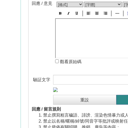
回應 / 意見
觀看原始碼
驗証文字
回應 / 留言規則
禁止撰寫粗言穢語、誹謗、渲染色情暴力或
禁止以名稱/暱稱/綽號/同音字等批評或映射
禁止發佈有關招聘、推銷、廣告等內容；