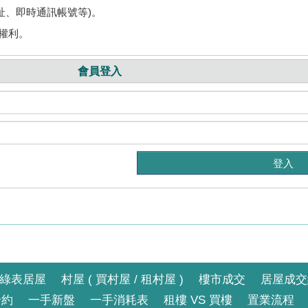
址、即時通訊帳號等)。
權利。
會員登入
綠表居屋
村屋 ( 買村屋 / 租村屋 )
樓市成交
居屋成交
合約
一手新盤
一手消耗表
租樓 VS 買樓
置業流程