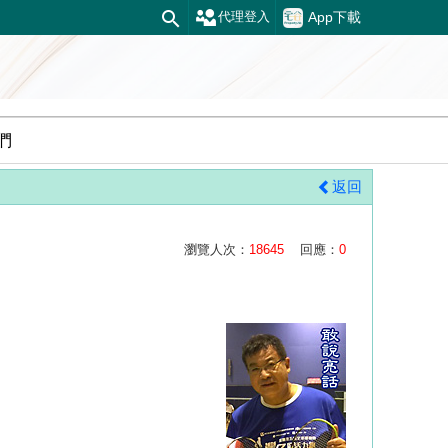
App下載
代理登入
們
返回
瀏覽人次：
18645
回應：
0