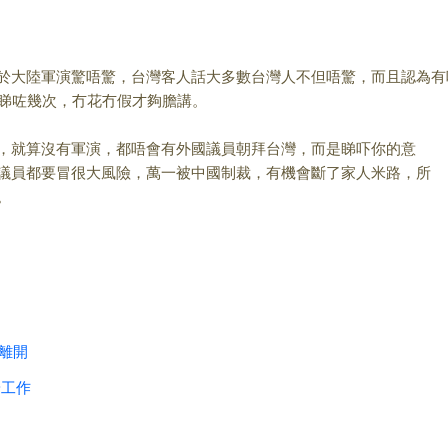
於大陸軍演驚唔驚，
台灣客人話大多數台灣人不但唔驚，而且認為有
佢睇咗幾
次，冇花冇假才夠膽講。
，就算沒有軍演，都
唔會有外國議員朝拜台灣，而是睇吓你的意
議員都要冒很大風險，萬一被中國制裁，
有機會斷了家人米路，所
。
民離開
端工作