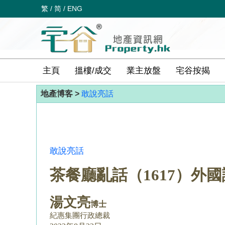
繁
/
简
/
ENG
主頁
搵樓/成交
業主放盤
宅谷按揭
地產博客 >
敢說亮話
敢說亮話
茶餐廳亂話（1617）外
湯文亮
博士
紀惠集團行政總裁