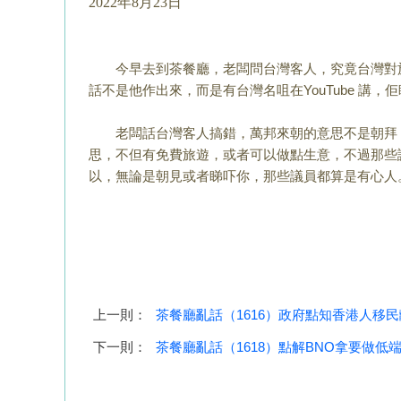
2022年8月23日
今早去到茶餐廳，老闆問台灣客人，究竟台灣對
話不是他作出來，
而是有台灣名咀在YouTube 講，
老闆話台灣客人搞錯，萬邦來朝的意思不是朝拜
思，不但有免費旅遊，或
者可以做點生意，不過那些
以，無論是朝見或者睇吓你，
那些議員都算是有心人
上一則：
茶餐廳亂話（1616）政府點知香港人移
下一則：
茶餐廳亂話（1618）點解BNO拿要做低