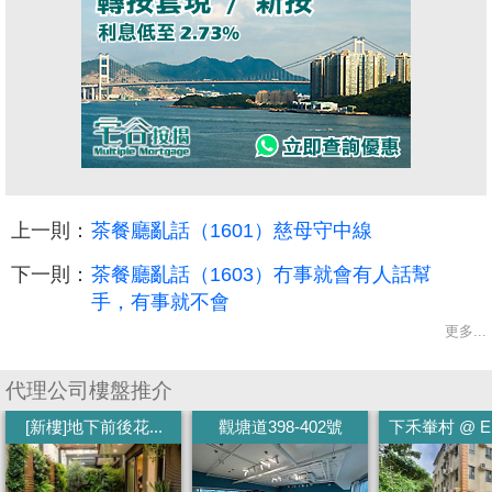
上一則：
茶餐廳亂話（1601）慈母守中線
下一則：
茶餐廳亂話（1603）冇事就會有人話幫
手，有事就不會
更多...
代理公司樓盤推介
[新樓]地下前後花...
觀塘道398-402號
下禾輋村 @ EMI