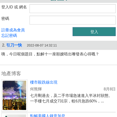
登入ID 或 網名
密碼
註冊成為會員
忘記密碼
2.
引刀一快
2022-08-07 14:32:11
咦，今日呢個題目，點解十一座順嫂唔出嚟發表心得嘅？
地產博客
樓市殺跌線出現
何熊輝
8月8日
七月剛過去，及二手市場急速進入半冰封狀態。
一手樓七月成交731宗，較6月急跌60%，...
點解美國人鍾意加息