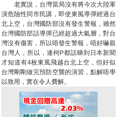
老實說，台灣當局沒有將今次大陸軍
置
業
演危險性同市民講，即使東風導
彈經過台
手
北上空，台灣國防部沒有發生警報，雖然
冊
台灣國防部話導彈
已經超過大氣層，對台
關
灣沒有傷害，所以唔發生警報，
唔好嚇親
於
我
台灣人，所以，連柯P都話睇到日本新聞
們
才知道有4枚東風
飛越台北上空，但好似
台灣剛剛做完預防空襲的演習，
點解唔學
以致用，實在令人費解。