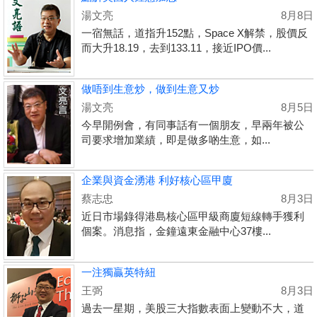
湯文亮
8月8日
一宿無話，道指升152點，Space X解禁，股價反
而大升18.19，去到133.11，接近IPO價...
做唔到生意炒，做到生意又炒
湯文亮
8月5日
今早開例會，有同事話有一個朋友，早兩年被公
司要求增加業績，即是做多啲生意，如...
企業與資金湧港 利好核心區甲廈
蔡志忠
8月3日
近日市場錄得港島核心區甲級商廈短線轉手獲利
個案。消息指，金鐘遠東金融中心37樓...
一注獨贏英特紐
王弼
8月3日
過去一星期，美股三大指數表面上變動不大，道