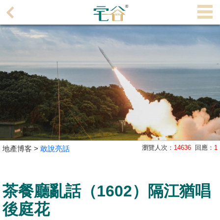
代
理
主
頁
搵
樓/
成
交
業
瀏覽人次：
14636
回應：
1
地產博客 >
敢說亮話
主
放
盤
茶餐廳亂話（1602）隔江猶唱
宅
後庭花
谷