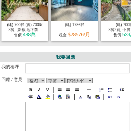
(建) 700呎 (實) 700呎
(建) 1786呎
(建) 700
3房, [新樓]地下前...
--
3房2廁, 中層
488萬
$28576/月
53
售價
租金
售價
我要回應
我的稱呼
回應 / 意見