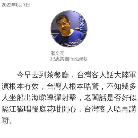
按
2022年8月7日
揭
地
產
博
客
湯文亮
紀惠集團行政總裁
地
產
今早去到茶餐廳，台灣客人話大陸軍
新
演根本冇效，台灣人根本唔驚，不
知幾多
聞
人坐船出海睇導彈射擊，老闆話是否好似
數
隔江猶唱後庭花咁開
心，台灣客人唔再講
據
嘢。
公
佈