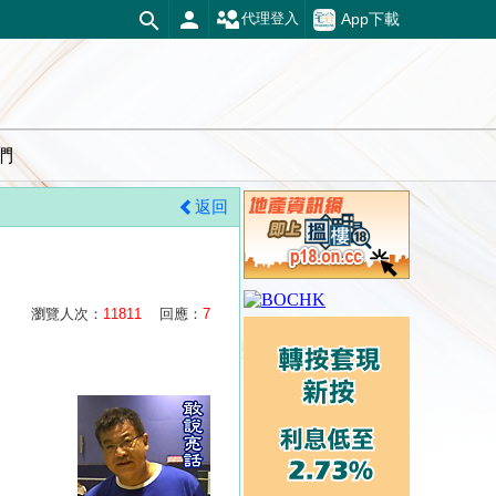
App下載
代理登入
們
返回
瀏覽人次：
11811
回應：
7