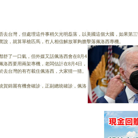
否去台灣，但處理這
件事稍欠光明磊落，以美國這個大國，如果第三
實說，
就算單槍匹馬，冇人相信解放軍夠膽擊落佩洛西專機。
都舒了一口氣，但外
媒又話佩洛西會在8月4
佩洛西要用兩架專機，老闆估計在8月4日，
於去台灣的有冇載住佩洛西，
大家猜一猜。
統賀錦麗有機會確診
，正副總統確診，佩洛