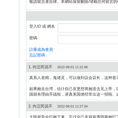
敬請留言者自律。本網站保留刪除/堵截任何留言的
登入ID 或 網名
密碼
註冊成為會員
忘記密碼
1. 向泛民说不
2022-08-01 11:22:48
真系人老精，鬼佬灵，可以做到议会议长，这种老
如果她去台湾，估计自己友更想将她送去见上帝，
国就有理由开战啦，讲真美国佬经常出这一招啦。
2. 向泛民说不
2022-08-01 11:27:34
大陆就吾会打她下来，不过自己友就有诱因将她打