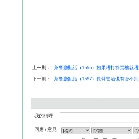
上一則：
茶餐廳亂話（1595）如果唔打算賣樓就
下一則：
茶餐廳亂話（1597）長臂管治也有管不
我的稱呼
回應 / 意見