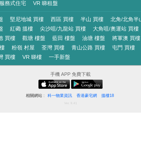
服務式住宅
VR 睇租盤
盤
堅尼地城 買樓
西區 買樓
半山 買樓
北角/北角半
盤
紅磡 搵樓
尖沙咀/九龍站 買樓
大角咀/奧運站 買樓
德 買樓
觀塘 樓盤
藍田 樓盤
油塘 樓盤
將軍澳 買樓
買樓
粉嶺 村屋
荃灣 買樓
青山公路 買樓
屯門 買樓
灣 買樓
VR 睇樓
一手新盤
手機 APP 免費下載
相關網站 :
科一物業資訊
香港豪宅網
搵樓18
Ver. 9.41