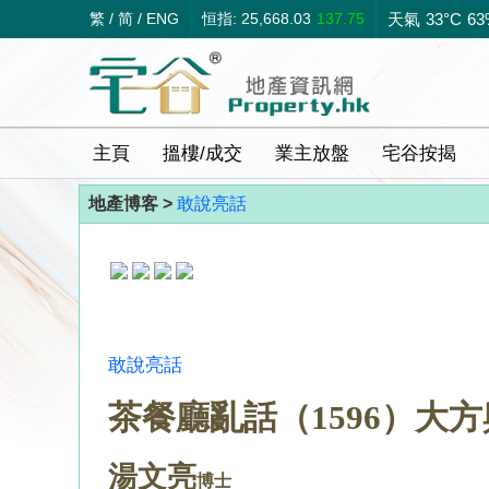
繁
/
简
/
ENG
恒指: 25,668.03
137.75
天氣
33°C
63
主頁
搵樓/成交
業主放盤
宅谷按揭
地產博客 >
敢說亮話
敢說亮話
茶餐廳亂話（1596）大
湯文亮
博士