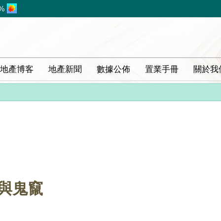
%
地產博客
地產新聞
數據公佈
置業手冊
關於我
方與鬼竄