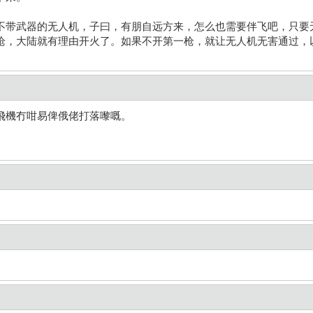
不带武器的无人机，子曰，有朋自远方来，怎么也需要伴飞吧，只要
枪，大陆就有理由开火了。如果不开第一枪，就让无人机无害通过，
飛機冇咁易俾俄佬打落嚟嘅。