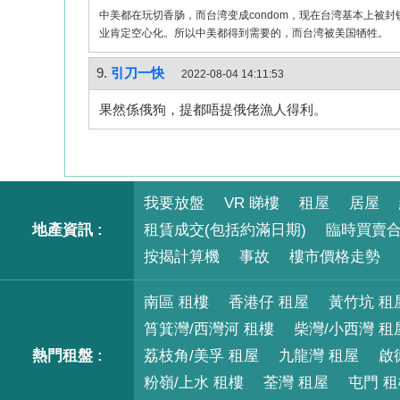
中美都在玩切香肠，而台湾变成condom，现在台湾基本上被
业肯定空心化。所以中美都得到需要的，而台湾被美国牺牲。
9.
引刀一快
2022-08-04 14:11:53
果然係俄狗，提都唔提俄佬漁人得利。
我要放盤
VR 睇樓
租屋
居屋
地產資訊 :
租賃成交(包括約滿日期)
臨時買賣
按揭計算機
事故
樓市價格走勢
南區 租樓
香港仔 租屋
黃竹坑 租
筲箕灣/西灣河 租樓
柴灣/小西灣 租
熱門租盤 :
荔枝角/美孚 租屋
九龍灣 租屋
啟
粉嶺/上水 租樓
荃灣 租屋
屯門 