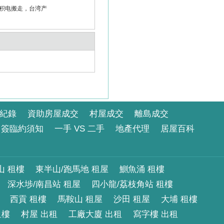
台积电搬走，台湾产
紀錄
資助房屋成交
村屋成交
離島成交
簽臨約須知
一手 VS 二手
地產代理
居屋百科
山 租樓
東半山/跑馬地 租屋
鰂魚涌 租樓
深水埗/南昌站 租屋
四小龍/荔枝角站 租樓
西貢 租樓
馬鞍山 租屋
沙田 租屋
大埔 租樓
租樓
村屋 出租
工廠大廈 出租
寫字樓 出租