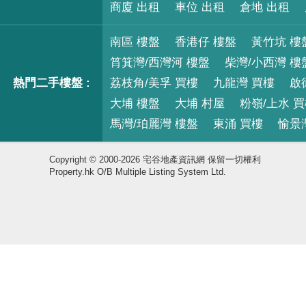
商廈 出租
車位 出租
倉地 出租
南區 樓盤
香港仔 樓盤
黃竹坑 樓
筲箕灣/西灣河 樓盤
柴灣/小西灣 樓
熱門二手樓盤 :
荔枝角/美孚 買樓
九龍灣 買樓
啟
大埔 樓盤
大埔 村屋
粉嶺/上水 
馬灣/珀麗灣 樓盤
東涌 買樓
愉景
Copyright © 2000-2026 宅谷地產資訊網 保留一切權利
Property.hk O/B Multiple Listing System Ltd.