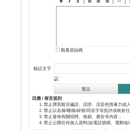
觀看原始碼
驗証文字
回應 / 留言規則
禁止撰寫粗言穢語、誹謗、渲染色情暴力或
禁止以名稱/暱稱/綽號/同音字等批評或映射
禁止發佈有關招聘、推銷、廣告等內容；
禁止公開任何個人資料(如電話號碼、電郵地