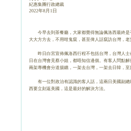
紀惠集團行政總裁
2022年8月1日
今早去到茶餐廳，大家都覺得無論佩洛西最終是
大大方方去，不用咁鬼竄，甚至俾人話竄訪台灣，老
昨日白宮宣佈佩洛西行程不包括台灣，台灣人士
日在台灣會見蔡小姐，都唔知信邊個。有客
人問點解
兩架專機會分
道揚鑣，一架去台灣，一架去日韓，至
有一位對政治有認識的客人話，這兩日美國副總
西要立刻返美國，這是最好的解決方法。