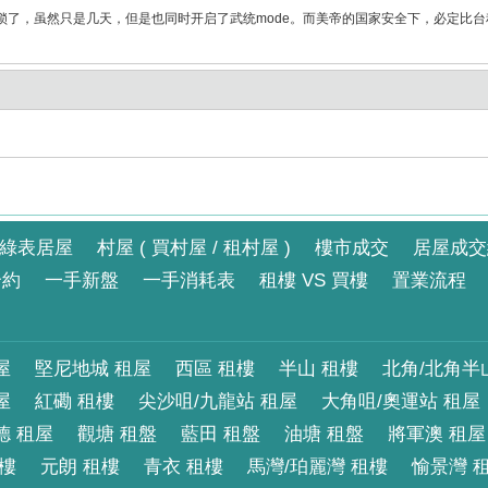
封锁了，虽然只是几天，但是也同时开启了武统mode。而美帝的国家安全下，必定比
綠表居屋
村屋 ( 買村屋 / 租村屋 )
樓市成交
居屋成交
合約
一手新盤
一手消耗表
租樓 VS 買樓
置業流程
屋
堅尼地城 租屋
西區 租樓
半山 租樓
北角/北角半
屋
紅磡 租樓
尖沙咀/九龍站 租屋
大角咀/奧運站 租屋
德 租屋
觀塘 租盤
藍田 租盤
油塘 租盤
將軍澳 租屋
租樓
元朗 租樓
青衣 租樓
馬灣/珀麗灣 租樓
愉景灣 