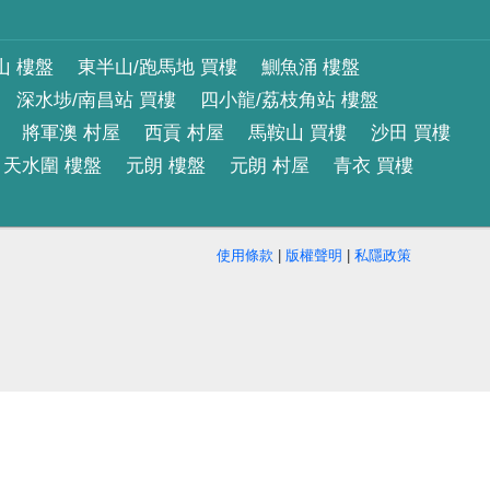
山 樓盤
東半山/跑馬地 買樓
鰂魚涌 樓盤
深水埗/南昌站 買樓
四小龍/荔枝角站 樓盤
將軍澳 村屋
西貢 村屋
馬鞍山 買樓
沙田 買樓
天水圍 樓盤
元朗 樓盤
元朗 村屋
青衣 買樓
使用條款
|
版權聲明
|
私隱政策