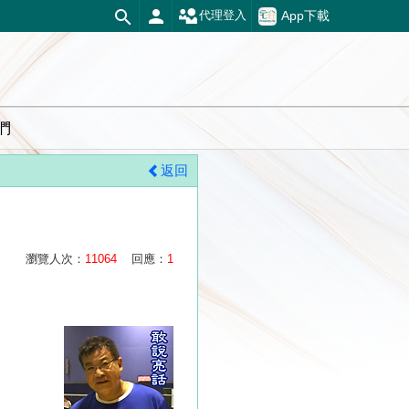
App下載
代理登入
們
返回
瀏覽人次：
11064
回應：
1