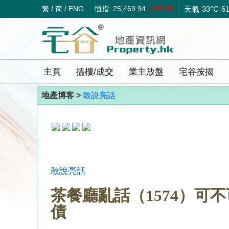
繁
/
简
/
ENG
恒指: 25,469.94
-445.88
天氣
33°C
6
主頁
搵樓/成交
業主放盤
宅谷按揭
地產博客 >
敢說亮話
敢說亮話
茶餐廳亂話（1574）可不可
債