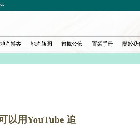
1%
地產博客
地產新聞
數據公佈
置業手冊
關於我
以用YouTube 追