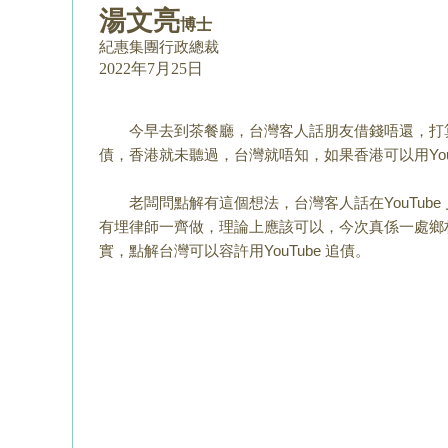
湯文亮
博士
紀惠集團行政總裁
2022年7月25日
今早去到茶餐廳，台灣客人話朋友借錢唔還，打算拍
債，香港就未聽過，台灣就唔知，如果香港可以用You
老闆問點解有這個想法，台灣客人話在YouTube 見到一
有埋律師一齊做，理論上應該可以，今次真係一處鄉
實，點解台灣可以容許用Yo
uTube 追債。