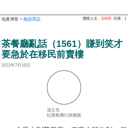
代
理
瀏覽人次：
22426
回應：
2
地產博客 >
敢說亮話
主
頁
茶餐廳亂話（1561）賺到笑才
搵
樓/
要急於在移民前賣樓
成
2022年7月10日
交
業
主
放
盤
湯文亮
紀惠集團行政總裁
宅
谷