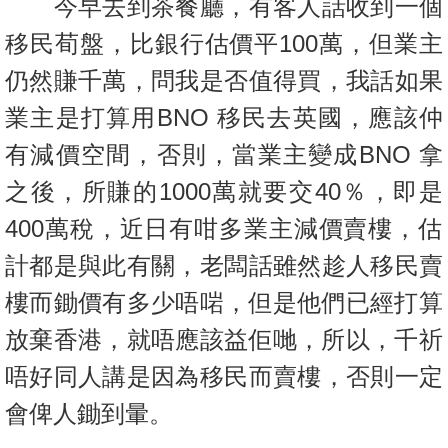
今早去到茶餐廳，有客人話收到一個
按
揭
移民荀盤，比銀行估價平100
萬，但業主
仍然賺千萬，問我是否值得買，我話如果
地
產
業主是打算用B
NO 移民去英國，應該仲
博
有減價空間，否則，當業主變成BNO 拿
客
之後，所賺的1000萬就要交40％，即
是
地
400萬稅，近日有
咁多業主減價賣樓，估
產
計都是與此有關，老闆話雖然趁人移民賣
新
收
聞
樓而
鋤價有多少唔啱，但是他們已經打算
藏
樓
放棄香港，就唔應該益佢哋，
數
所以，千祈
盤
據
唔好同人講是因為移民而賣樓，否則一定
公
繁
简
ENG
會俾人鋤到暈。
佈
體
体