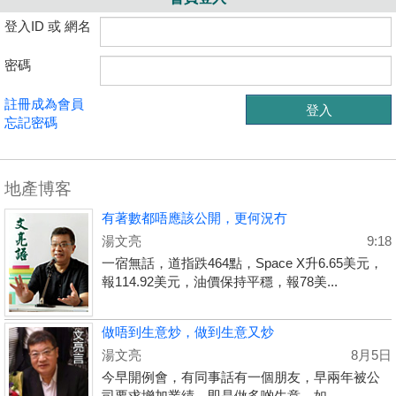
登入ID 或 網名
密碼
註冊成為會員
忘記密碼
地產博客
有著數都唔應該公開，更何況冇
湯文亮
9:18
一宿無話，道指跌464點，Space X升6.65美元，
報114.92美元，油價保持平穩，報78美...
做唔到生意炒，做到生意又炒
湯文亮
8月5日
今早開例會，有同事話有一個朋友，早兩年被公
司要求增加業績，即是做多啲生意，如...