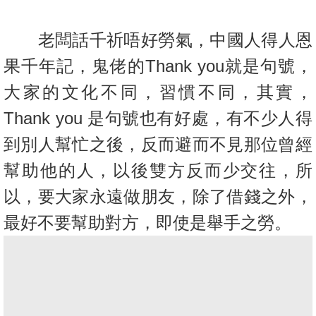
置
業
老闆話千祈唔好勞氣，中國人得人恩
手
果千年記，鬼佬的Thank you就是句號，
冊
大家的文化不同，習慣不同，其實，
關
Thank you 是句號也有好處，有不少人得
於
我
到別人幫忙之後，反而避而不見那位曾
經
們
幫助他的人，以後雙方反而少交往，所
以，要大家永遠做朋友，
除了借錢之外，
最好不要幫助對方，即使是舉手之勞。