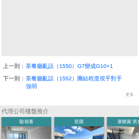
上一則：
茶餐廳亂話（1550）G7變成G10+1
下一則：
茶餐廳亂話（1552）團結程度視乎對手
強弱
更多...
代理公司樓盤推介
駿嶺薈
凱匯
康樂園 第