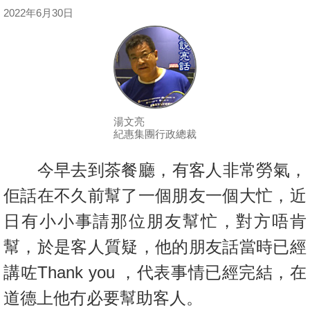
按
2022年6月30日
揭
地
產
博
客
湯文亮
紀惠集團行政總裁
地
產
今早去到茶餐廳，有客人非常勞氣，
新
佢話在不久前幫了一個朋友一個
大忙，近
聞
日有小小事請那位朋友幫忙，對方唔肯
數
幫，於是客人質疑，
他的朋友話當時已經
據
講咗Thank you ，代表事情已經完結，在
公
佈
道德上他冇必要幫助客人。