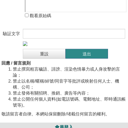
觀看原始碼
驗証文字
回應 / 留言規則
禁止撰寫粗言穢語、誹謗、渲染色情暴力或人身攻擊的言
論；
禁止以名稱/暱稱/綽號/同音字等批評或映射任何人士、機
構、公司；
禁止發佈有關招聘、推銷、廣告等內容；
禁止公開任何個人資料(如電話號碼、電郵地址、即時通訊帳
號等)。
敬請留言者自律。本網站保留刪除/堵截任何留言的權利。
會員登入