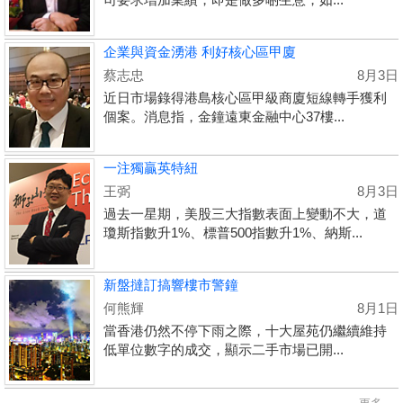
企業與資金湧港 利好核心區甲廈
蔡志忠
8月3日
近日市場錄得港島核心區甲級商廈短線轉手獲利
個案。消息指，金鐘遠東金融中心37樓...
一注獨贏英特紐
王弼
8月3日
過去一星期，美股三大指數表面上變動不大，道
瓊斯指數升1%、標普500指數升1%、納斯...
新盤撻訂搞響樓市警鐘
何熊輝
8月1日
當香港仍然不停下雨之際，十大屋苑仍繼續維持
低單位數字的成交，顯示二手市場已開...