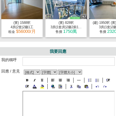
(實) 1588呎
(實) 828呎
(建) 1950呎 (實
4房(2套)2廳1工
3房(1套房)2廳2廁1...
3房(1套)2
$56000/月
1750萬
232
租金
售價
售價
我要回應
我的稱呼
回應 / 意見