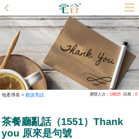
代
理
主
頁
搵
樓/
成
交
業
瀏覽人次：
18825
回應：
0
地產博客 >
敢說亮話
主
放
盤
茶餐廳亂話（1551）Thank
宅
you 原來是句號
谷