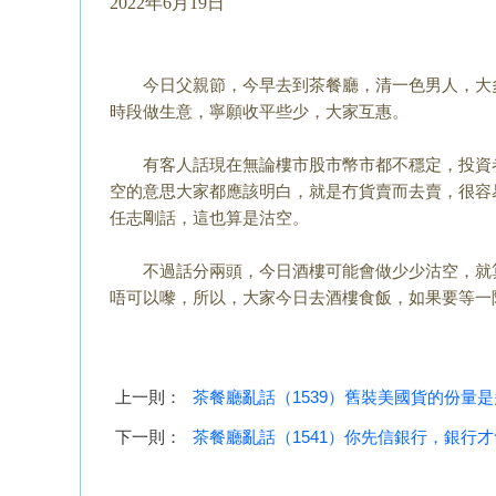
2022年6月19日
今日父親節，今早去到茶餐廳，清一色男人，大
時段做生意，
寧願收平些少，大家互惠。
有客人話現在無論樓市股市幣市都不穩定，投資
空的意思大家都應該明白
，就是冇貨賣而去賣，很容
任志剛話，這也算是沽空。
不過話分兩頭，今日酒樓可能會做少少沽空，就
唔可以嚟，所以，
大家今日去酒樓食飯，如果要等一
上一則：
茶餐廳亂話（1539）舊裝美國貨的份量
下一則：
茶餐廳亂話（1541）你先信銀行，銀行