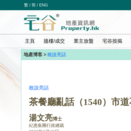
繁
/
简
/
ENG
主頁
搵樓/成交
業主放盤
宅谷按揭
地產博客 >
敢說亮話
敢說亮話
茶餐廳亂話（1540）市
湯文亮
博士
紀惠集團行政總裁