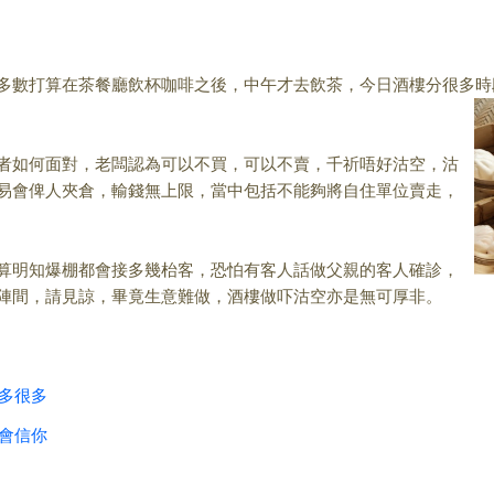
多數打算在茶餐廳
飲杯咖啡之後，中午才去飲茶，今日酒樓分很多時
者如何面對，老闆認
為可以不買，可以不賣，千祈唔好沽空，沽
易會俾人夾倉，輸錢無上限，
當中包括不能夠將自住單位賣走，
算明知爆棚都會接多
幾枱客，恐怕有客人話做父親的客人確診，
陣間，請見諒，畢竟生意難做，
酒樓做吓沽空亦是無可厚非。
是多很多
才會信你