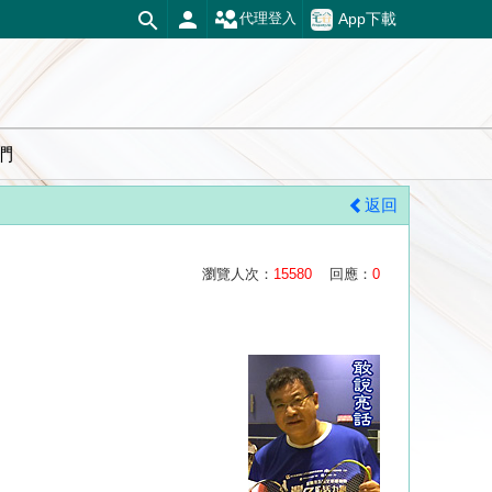
App下載
代理登入
們
返回
瀏覽人次：
15580
回應：
0