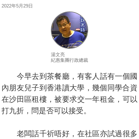
按
2022年5月29日
揭
地
產
博
客
湯文亮
紀惠集團行政總裁
地
產
今早去到茶餐廳，有客人話有一個國
新
內朋友兒子到香港讀大學，幾個
同學合資
聞
在沙田區租樓，被要求交一年租金，可以
數
打九折，問是否可
以接受。
據
公
佈
老闆話千祈唔好，在社區亦試過很多