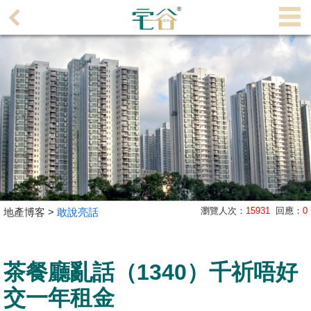
代
理
主
頁
搵
樓/
成
交
業
瀏覽人次：
15931
回應：
0
地產博客 >
敢說亮話
主
放
盤
茶餐廳亂話（1340）千祈唔好
宅
交一年租金
谷