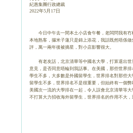
紀惠集團行政總裁
2022年5月17日
今日中午去一間本土小店食午餐，老闆問我有冇
本地熟客，攞米子蓮只是錦上添花，我話既然唔係做
評，萬一兩年後被摘星，對小店影響很大。
有老友話，北京清華等中國名大學，打算退出世
意見，是否同意唔輪到我話事。在美國，
那些世界排
學生不多，
大多數是外國留學生，世界排名對那些大
留學生不多，世界排名不是很重要，但始終有一個弊
美國次一流的大學排在一起，令人
誤會北京清華等大
不打算大力
招收海外留學生，世界排名的作用不大，