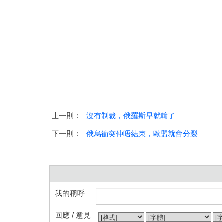
上一則：
沒有制裁，俄羅斯早就輸了
下一則：
俄烏衝突仲唔結束，歐盟就會分裂
我的稱呼
回應 / 意見