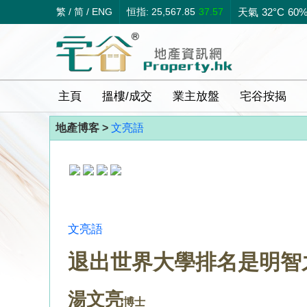
繁
/
简
/
ENG
恒指: 25,567.85
37.57
天氣
32°C
60
主頁
搵樓/成交
業主放盤
宅谷按揭
地產博客 >
文亮語
文亮語
退出世界大學排名是明智
湯文亮
博士