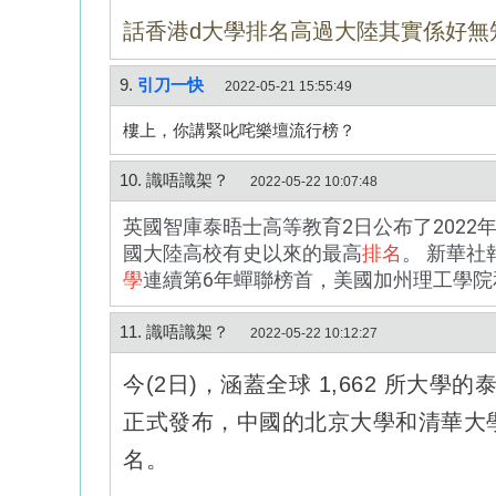
話香港d大學排名高過大陸其實係好無
9.
引刀一快
2022-05-21 15:55:49
樓上，你講緊叱咤樂壇流行榜？
10. 識唔識架？
2022-05-22 10:07:48
英國智庫泰晤士高等教育2日公布了2022
國大陸高校有史以來的最高
排名
。 新華社
學
連續第6年蟬聯榜首，美國加州理工學院
11. 識唔識架？
2022-05-22 10:12:27
今(2日)，涵蓋全球 1,662 所大學
正式發布，中國的北京大學和清華大學
名。