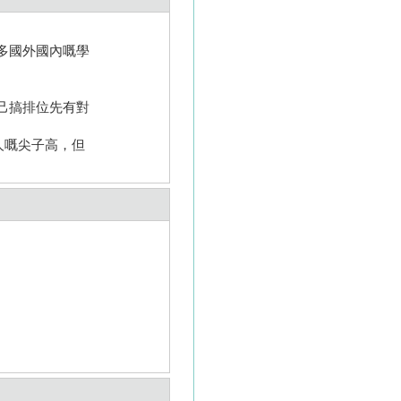
多國外國內嘅學
。
己搞排位先有對
人嘅尖子高，但