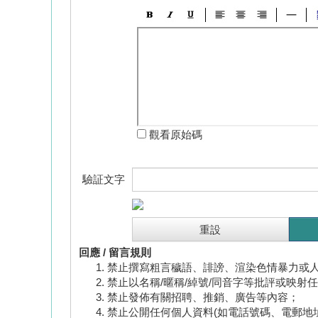
觀看原始碼
驗証文字
回應 / 留言規則
禁止撰寫粗言穢語、誹謗、渲染色情暴力或
禁止以名稱/暱稱/綽號/同音字等批評或映射
禁止發佈有關招聘、推銷、廣告等內容；
禁止公開任何個人資料(如電話號碼、電郵地