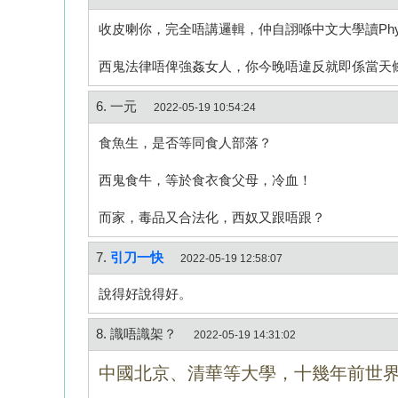
收皮喇你，完全唔講邏輯，仲自詡喺中文大學讀Phy
西鬼法律唔俾強姦女人，你今晚唔違反就即係當天
6. 一元
2022-05-19 10:54:24
食魚生，是否等同食人部落？
西鬼食牛，等於食衣食父母，冷血！
而家，毒品又合法化，西奴又跟唔跟？
7.
引刀一快
2022-05-19 12:58:07
說得好說得好。
8. 識唔識架？
2022-05-19 14:31:02
中國北京、清華等
大學，十幾年前世界