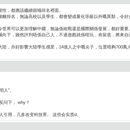
視性，都應該繼續留喺排名裡面。
脫離排名，無論高校以及學生，都會變成量化等級以外嘅異類，令好
令世界可以更加理解中國，無論係統戰還是國際關係發展，都好重要
惕向下，雖然評判唔係自己人，不過遊戲就係咁玩，肯留底，將來自
陸，亦好影響大陸學生感受，14億人之中嘅尖子，位置唔夠700萬
明人”。
问下， why？
人引用，几多改变科技界。 这些会实质d。