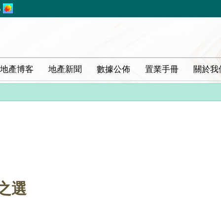
%
地產博客
地產新聞
數據公佈
置業手冊
關於我
之選