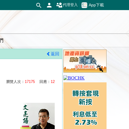
App下載
代理登入
們
返回
瀏覽人次：
17175
回應：
12