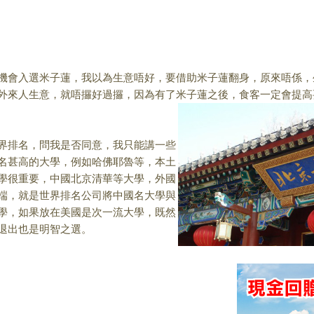
機會入選米子蓮，我
以為生意唔好，要借助米子蓮翻身，原來唔係，
外來人生
意，就唔攞好過攞，因為有了米子蓮之後，食客一定會提高
界排名，問我是否同
意，我只能講一些
名甚高的大學，例如哈佛耶魯等，本土
學很重要，中國北京清華等
大學，外國
端，
就是世界排名公司將中國名大學與
學，如果放在美國是次一流大學，既然
退出也是明智之選。