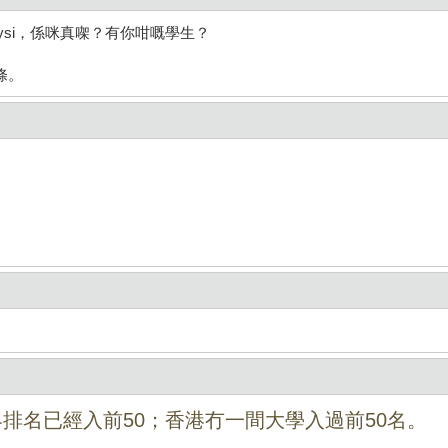
si，係咪真㗎？有你咁嘅學生？
條。
排名已經入前50；香港冇一間大學入過前50名。