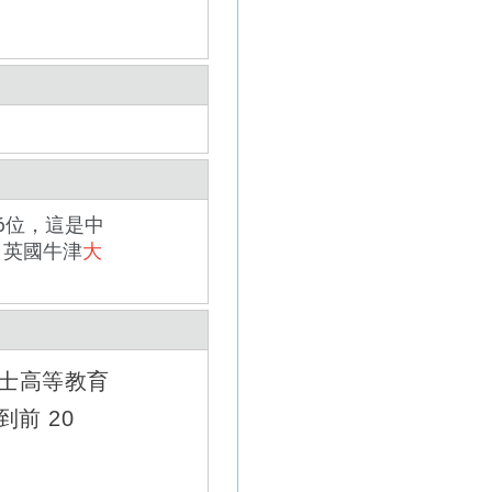
6位，這是中
 英國牛津
大
晤士高等教育
前 20