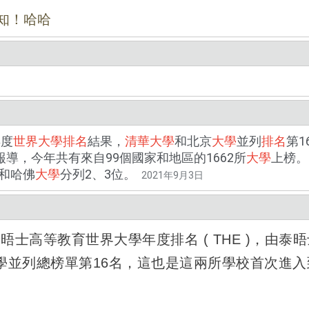
知！哈哈
年度
世界大學排名
結果，
清華大學
和北京
大學
並列
排名
第1
報導，今年共有來自99個國家和地區的1662所
大學
上榜。
和哈佛
大學
分列2、3位。
2021年9月3日
的泰晤士高等教育世界大學年度排名 ( THE )，由泰
並列總榜單第16名，這也是這兩所學校首次進入到