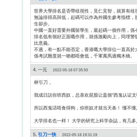
世界大學排名是否帶歧視性，見仁見智，就算有歧
無論排得高與低，起碼可以作為外國生參考指標，
生卻步。
中國一直好需要外國留學生，最起碼一個作用，係
排名低有個好正面嘅作用，就係激勵向上，同埋警
比意義。
不過，有一點不能否定，香港嘅大學排位一直高於大
係考試難度就一啲都唔會低，千軍萬馬過獨木橋。
4. 一元
2022-05-18 07:35:50
林引刀，
我成日話你班西奴，总喜欢屁股让盖個“西鬼认证文
所以西鬼话唔食得狗，你班奴才就当天条！ 懂不懂反
大学排名也一样！ 大学的研究上科学杂誌，有几多
5.
引刀一快
2022-05-18 19:31:19