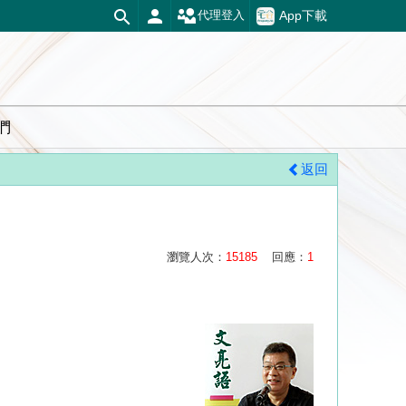
App下載
代理登入
們
返回
瀏覽人次：
15185
回應：
1