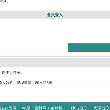
權利。
會員登入
可以兩百埋單。
人執咗，增城新塘，80方118萬。
綠表居屋
村屋 ( 買村屋 / 租村屋 )
樓市成交
居屋成交