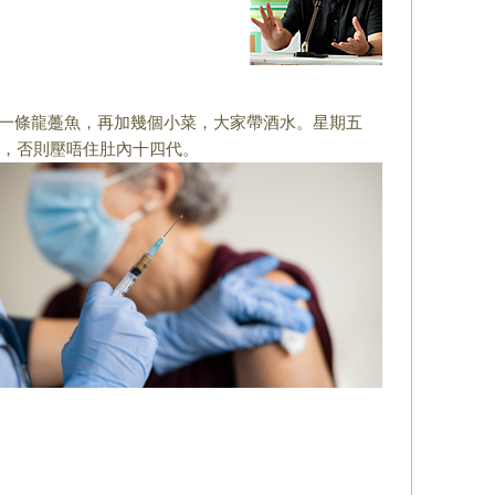
，一條龍躉魚，
再加幾個小菜，大家帶酒水。星期五
，否則壓唔住肚內十四代。