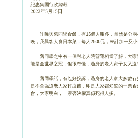
紀惠集團行政總裁
2022年5月15日
昨晚與舊同學食飯，有16個人咁多，當然是分兩
晚，我與客人食日本菜，
每人2500元，未計加一及
舊同學之中有一個對老人院營運相當了解，大家
能是全世界之冠，
但很奇怪，過身的老人家子女又沒
舊同學話，有乜好投訴，過身的老人家大多數冇
是不會強迫老人家打疫苗，
即是大家都知道的一票否
會，大家明白，一票否決權真係死
得人多。