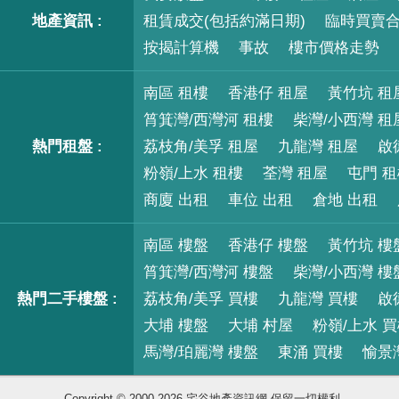
地產資訊 :
租賃成交(包括約滿日期)
臨時買賣
按揭計算機
事故
樓市價格走勢
南區 租樓
香港仔 租屋
黃竹坑 租
筲箕灣/西灣河 租樓
柴灣/小西灣 租
熱門租盤 :
荔枝角/美孚 租屋
九龍灣 租屋
啟
粉嶺/上水 租樓
荃灣 租屋
屯門 
商廈 出租
車位 出租
倉地 出租
南區 樓盤
香港仔 樓盤
黃竹坑 樓
筲箕灣/西灣河 樓盤
柴灣/小西灣 樓
熱門二手樓盤 :
荔枝角/美孚 買樓
九龍灣 買樓
啟
大埔 樓盤
大埔 村屋
粉嶺/上水 
馬灣/珀麗灣 樓盤
東涌 買樓
愉景
Copyright © 2000-2026 宅谷地產資訊網 保留一切權利