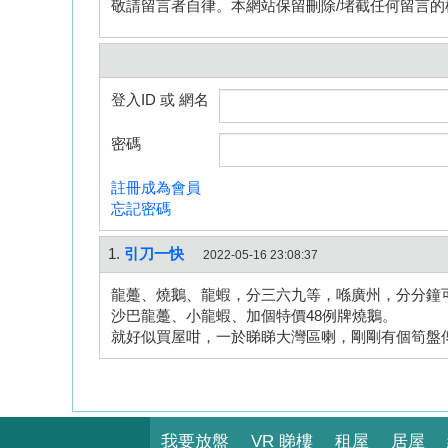
敬請留言者自律。本網站保留刪除/堵截任何留言的
登入ID 或 網名
密碼
註冊成為會員
忘記密碼
1.
引刀一快
2022-05-16 23:08:37
龍躉、燒鵝、龍蝦，分三六九等，喺廣州，分分鐘
沙巴龍躉、小龍蝦、加個特價48例牌燒鵝。
就好似買屋咁，一於睇睇大灣區喇，剛剛有個筍盤俾
我要放盤
VR 睇樓
租屋
居屋