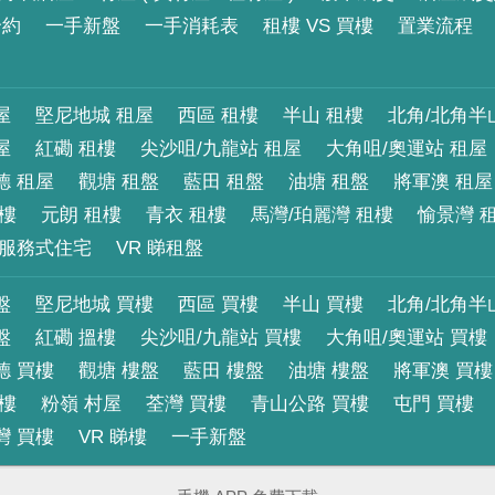
合約
一手新盤
一手消耗表
租樓 VS 買樓
置業流程
屋
堅尼地城 租屋
西區 租樓
半山 租樓
北角/北角半
屋
紅磡 租樓
尖沙咀/九龍站 租屋
大角咀/奧運站 租屋
德 租屋
觀塘 租盤
藍田 租盤
油塘 租盤
將軍澳 租屋
租樓
元朗 租樓
青衣 租樓
馬灣/珀麗灣 租樓
愉景灣 
服務式住宅
VR 睇租盤
盤
堅尼地城 買樓
西區 買樓
半山 買樓
北角/北角半
盤
紅磡 搵樓
尖沙咀/九龍站 買樓
大角咀/奧運站 買樓
德 買樓
觀塘 樓盤
藍田 樓盤
油塘 樓盤
將軍澳 買樓
買樓
粉嶺 村屋
荃灣 買樓
青山公路 買樓
屯門 買樓
灣 買樓
VR 睇樓
一手新盤