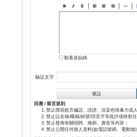
觀看原始碼
驗証文字
回應 / 留言規則
禁止撰寫粗言穢語、誹謗、渲染色情暴力或
禁止以名稱/暱稱/綽號/同音字等批評或映射
禁止發佈有關招聘、推銷、廣告等內容；
禁止公開任何個人資料(如電話號碼、電郵地