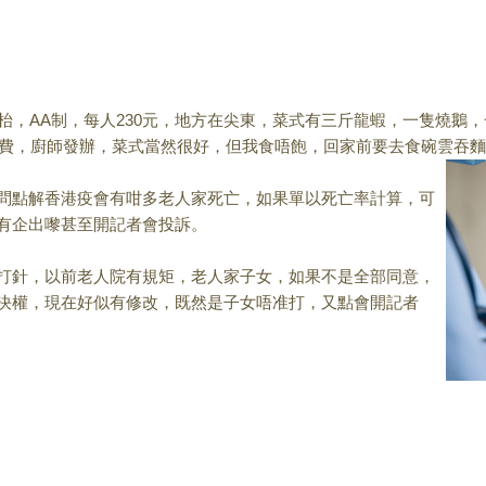
枱，AA制，每人
230元，地方在尖東，菜式有三斤龍蝦，一隻燒鵝
小費，廚師發辦，菜式當然很好，
但我食唔飽，回家前要去食碗雲吞麵
問點解香港疫會有咁
多老人家死亡，如果單以死亡率計算，可
有企出嚟甚至開記者會投訴。
打針，以前老人院有
規矩，老人家子女，如果不是全部同意，
決權，現在好似有修改，
既然是子女唔准打，又點會開記者