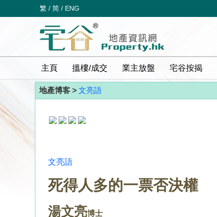
繁
/
简
/
ENG
主頁
搵樓/成交
業主放盤
宅谷按揭
地產博客 >
文亮語
文亮語
死得人多的一票否決權
湯文亮
博士