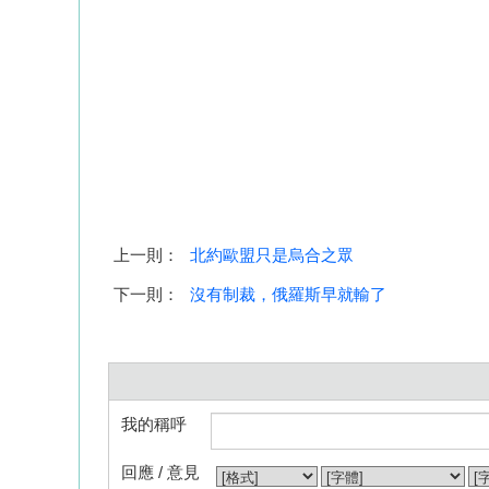
上一則：
北約歐盟只是烏合之眾
下一則：
沒有制裁，俄羅斯早就輸了
我的稱呼
回應 / 意見