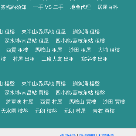
簽臨約須知
一手 VS 二手
地產代理
居屋百科
山 租樓
東半山/跑馬地 租屋
鰂魚涌 租樓
深水埗/南昌站 租屋
四小龍/荔枝角站 租樓
西貢 租樓
馬鞍山 租屋
沙田 租屋
大埔 租樓
租樓
村屋 出租
工廠大廈 出租
寫字樓 出租
山 樓盤
東半山/跑馬地 買樓
鰂魚涌 樓盤
深水埗/南昌站 買樓
四小龍/荔枝角站 樓盤
將軍澳 村屋
西貢 村屋
馬鞍山 買樓
沙田 買樓
天水圍 樓盤
元朗 樓盤
元朗 村屋
青衣 買樓
使用條款
|
版權聲明
|
私隱政策