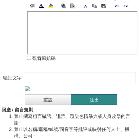
觀看原始碼
驗証文字
回應 / 留言規則
禁止撰寫粗言穢語、誹謗、渲染色情暴力或人身攻擊的言
論；
禁止以名稱/暱稱/綽號/同音字等批評或映射任何人士、機
構、公司；