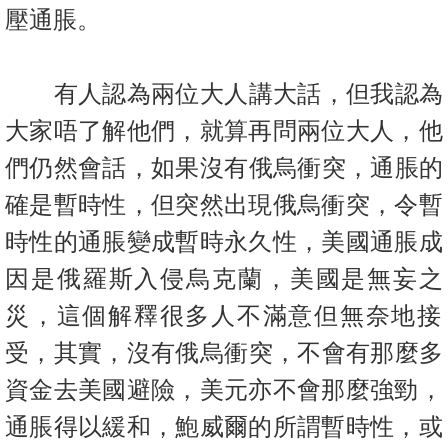
置
壓通脹。
業
手
有人認為兩位大人講大話，但我認為
冊
大家唔了解他們，就算再問兩位
大人，他
關
們仍然會話，如果沒有俄烏衝突，通脹的
於
我
確是暫時性，
但突然出現俄烏衝突，令暫
們
時性的通脹變成暫時永久性，美國通脹成
因是俄羅斯入侵烏克蘭，美國是無妄之
災，這個解釋很多人不滿意但
無奈地接
受，其實，沒有俄烏衝突，不會有那麼多
資金去美國避險，
美元亦不會那麼強勁，
通脹得以緩和，鮑威爾的所謂暫時性，
或