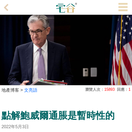
代
理
主
頁
搵
樓/
成
交
業
瀏覽人次：
15893
回應：
1
地產博客 >
文亮語
主
放
盤
點解鮑威爾通脹是暫時性的
宅
2022年5月3日
谷