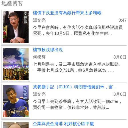
地產博客
樓價下跌並没有為銀行帶來太多壞帳
湯文亮
9:47
今早在會所時，有住客話今次真係俾那些評論員
累死，去年10月9日，匯豐私有化恒生銀...
樓市殺跌線出現
何熊輝
8月8日
七月剛過去，及二手市場急速進入半冰封狀態。
一手樓七月成交731宗，較6月急跌60%，...
茶餐廳手記（#1101）特朗普借艇割禾，害...
湯文亮
8月6日
今日早上去到茶餐廳，有客人話收到一個offer，
買公司一個物業，價錢非常好，雖然該...
企業與資金湧港 利好核心區甲廈