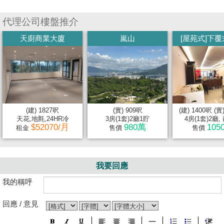
代理公司樓盤推介
天廚商業大廈
嵐山
[屋苑式]下覆式
(建) 1827呎
(實) 909呎
(建) 1400呎 (實
天花,地氈,24HR冷
3房(1套)2廳1貯
4房(1套)2廳, 
$52070/月
980萬
105
租金
售價
售價
我要回應
我的稱呼
回應 / 意見