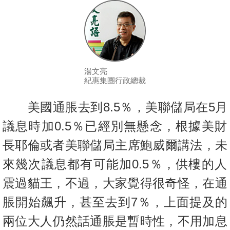
按
揭
地
產
博
湯文亮
紀惠集團行政總裁
客
美國通脹去到8.5％，美聯儲局在5月
地
產
議息時加0.5％已經別無
懸念，根據美財
新
長耶倫或者美聯儲局主席鮑威爾講法，未
聞
來幾次議息
都有可能加0.5％，供樓的人
數
震過貓王，不過，大家覺得很奇怪，
在通
據
脹開始飆升，甚至去到7％，上面提及的
公
佈
兩位大人仍然話通脹是
暫時性，不用加息