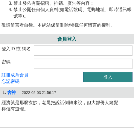
禁止發佈有關招聘、推銷、廣告等內容；
禁止公開任何個人資料(如電話號碼、電郵地址、即時通訊帳
號等)。
敬請留言者自律。本網站保留刪除/堵截任何留言的權利。
會員登入
登入ID 或 網名
密碼
註冊成為會員
忘記密碼
1.
舍神
2022-05-03 21:56:17
經濟就是那麼玄妙，老尾把說話倒轉來說，但大部份人總覺
得佢有道理。