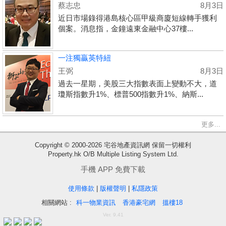
蔡志忠
8月3日
近日市場錄得港島核心區甲級商廈短線轉手獲利
個案。消息指，金鐘遠東金融中心37樓...
一注獨贏英特紐
王弼
8月3日
過去一星期，美股三大指數表面上變動不大，道
瓊斯指數升1%、標普500指數升1%、納斯...
更多...
收
Copyright © 2000-2026 宅谷地產資訊網 保留一切權利
Property.hk O/B Multiple Listing System Ltd.
藏
樓
手機 APP 免費下載
盤
使用條款
|
版權聲明
|
私隱政策
相關網站 :
科一物業資訊
香港豪宅網
搵樓18
繁
简
ENG
Ver. 9.41
體
体