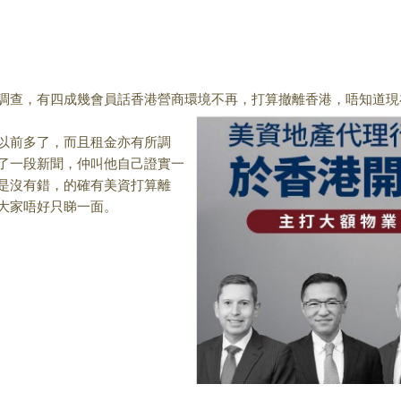
調查，有四成幾會員
話香港營商環境不再，打算撤離香港，唔知道現
以前多了，而且租金
亦有所調
了一段
新聞，仲叫他自己證實一
是沒有錯，的確有美資打算離
大家唔好只睇一面。