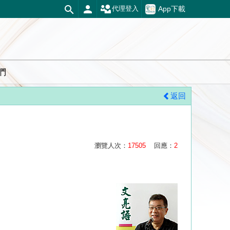
App下載
代理登入
們
返回
瀏覽人次：
17505
回應：
2