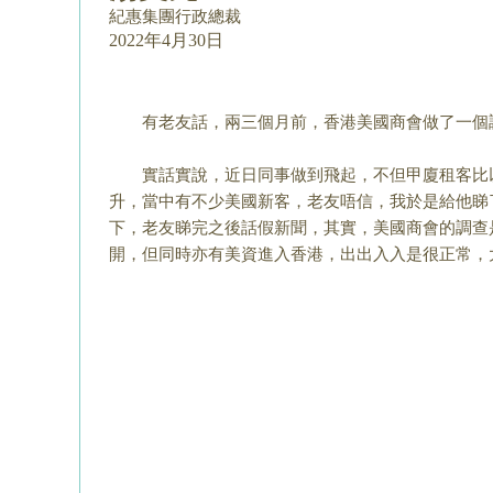
紀惠集團行政總裁
2022年4月30日
有老友話，兩三個月前，香港美國商會做了一個
實話實說，近日同事做到飛起，不但甲廈租客比
升，當中有不少美國新客，老友唔信，我於是給他睇
下，老友睇完之後話假新聞，其實，
美國商會的調查
開，
但同時亦有美資進入香港，出出入入是很正常，