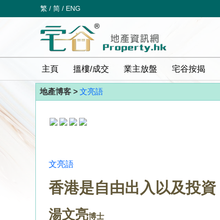
繁
/
简
/
ENG
主頁
搵樓/成交
業主放盤
宅谷按揭
地產博客 >
文亮語
文亮語
香港是自由出入以及投資
湯文亮
博士