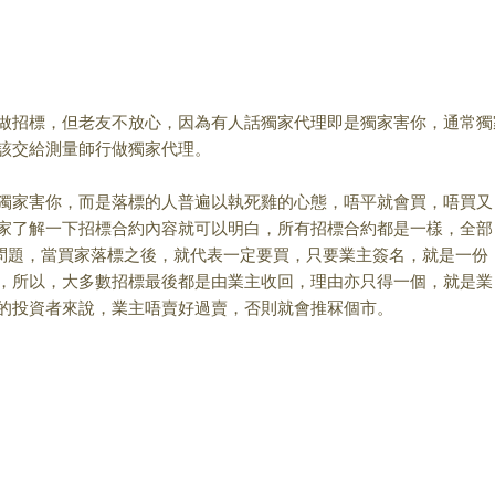
做招標，但老友不放
心，因為有人話獨家代理即是獨家害你，通常獨
價水平，
老友問我是否應該交給測量師行做獨家代理。
獨家害你，而是落標
的人普遍以執死雞的心
人不願意落高價，如果大家了解一下招標合約
都傾向業主那一方，甚至有co
urt order，房契
主簽名，就是一份正式買賣合約，有咁大風
都是由業主收回，理由亦只得一個，
就是業主
投資者
來說，業主唔賣好過賣，否則就會推冧