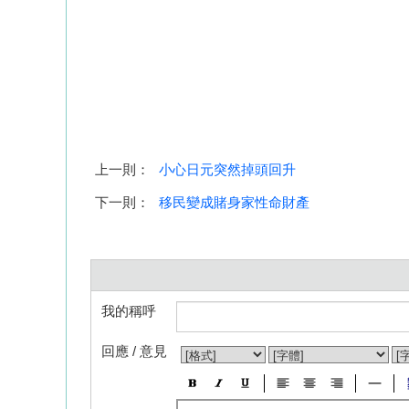
上一則：
小心日元突然掉頭回升
下一則：
移民變成賭身家性命財產
我的稱呼
回應 / 意見