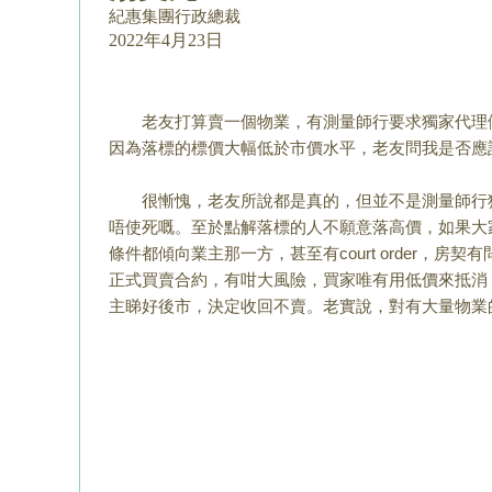
紀惠集團行政總裁
2022年4月23日
老友打算賣一個物業，有測量師行要求獨家代理
並且會令到業主很傷心，因為落標的標價大幅低於市
很慚愧，老友所說都是真的，但並不是測量師行
態，唔平就會買，唔買又唔使死嘅。至於點解
落標的
內容就可以明白
，所有招標合約都是一樣，全部條件
有問題，當買家落標之後，就代表一定要買，只要
業
險，買家唯有用低價來
抵消，所以，大多數招標最後
睇好後市，決定收回不賣。老實說，對有大量物業的
個市。