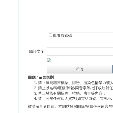
觀看原始碼
驗証文字
回應 / 留言規則
禁止撰寫粗言穢語、誹謗、渲染色情暴力或
禁止以名稱/暱稱/綽號/同音字等批評或映射
禁止發佈有關招聘、推銷、廣告等內容；
禁止公開任何個人資料(如電話號碼、電郵地