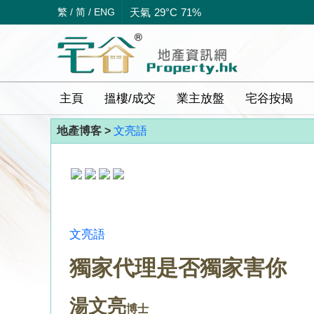
繁
/
简
/
ENG
恒指: 25,526.65
-3.63
天氣
29°C
71%
主頁
搵樓/成交
業主放盤
宅谷按揭
地產博客 >
文亮語
文亮語
獨家代理是否獨家害你
湯文亮
博士