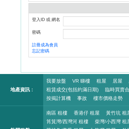
敬請留言者自律。本網站保留刪除/堵截任何留言的
登入ID 或 網名
密碼
註冊成為會員
忘記密碼
我要放盤
VR 睇樓
租屋
居屋
地產資訊 :
租賃成交(包括約滿日期)
臨時買賣