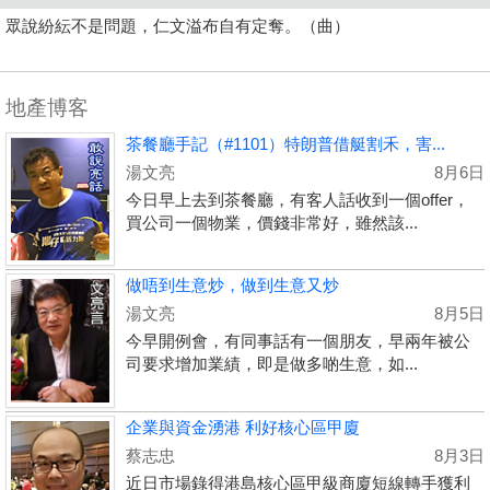
眾說紛紜不是問題，仁文溢布自有定奪。（曲）
地產博客
茶餐廳手記（#1101）特朗普借艇割禾，害...
湯文亮
8月6日
今日早上去到茶餐廳，有客人話收到一個offer，
買公司一個物業，價錢非常好，雖然該...
做唔到生意炒，做到生意又炒
湯文亮
8月5日
今早開例會，有同事話有一個朋友，早兩年被公
司要求增加業績，即是做多啲生意，如...
企業與資金湧港 利好核心區甲廈
蔡志忠
8月3日
近日市場錄得港島核心區甲級商廈短線轉手獲利