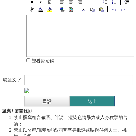
觀看原始碼
驗証文字
回應 / 留言規則
禁止撰寫粗言穢語、誹謗、渲染色情暴力或人身攻擊的言
論；
禁止以名稱/暱稱/綽號/同音字等批評或映射任何人士、機