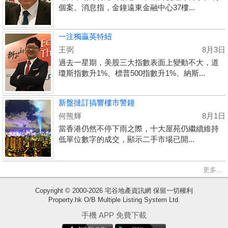
個案。消息指，金鐘遠東金融中心37樓...
一注獨贏英特紐
王弼
8月3日
過去一星期，美股三大指數表面上變動不大，道
瓊斯指數升1%、標普500指數升1%、納斯...
新盤撻訂搞響樓市警鐘
何熊輝
8月1日
當香港仍然不停下雨之際，十大屋苑仍繼續維持
低單位數字的成交，顯示二手市場已開...
更多...
Copyright © 2000-2026 宅谷地產資訊網 保留一切權利
Property.hk O/B Multiple Listing System Ltd.
收
手機 APP 免費下載
藏