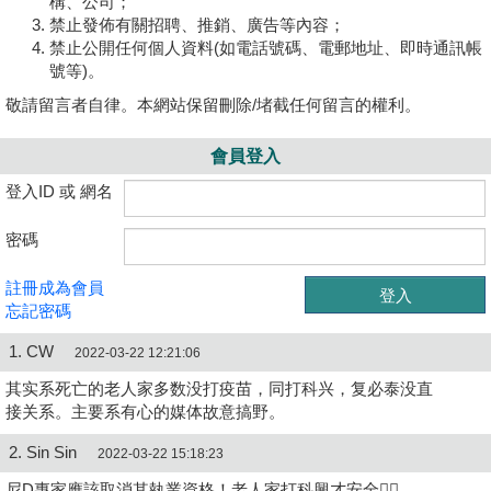
構、公司；
禁止發佈有關招聘、推銷、廣告等內容；
禁止公開任何個人資料(如電話號碼、電郵地址、即時通訊帳
號等)。
敬請留言者自律。本網站保留刪除/堵截任何留言的權利。
會員登入
登入ID 或 網名
密碼
註冊成為會員
忘記密碼
1. CW
2022-03-22 12:21:06
其实系死亡的老人家多数没打疫苗，同打科兴，复必泰没直
接关系。主要系有心的媒体故意搞野。
2. Sin Sin
2022-03-22 15:18:23
尼D專家應該取消其執業資格！老人家打科興才安全👍🏻