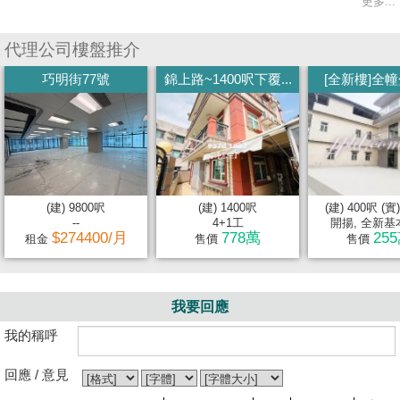
更多...
代理公司樓盤推介
巧明街77號
錦上路~1400呎下覆...
[全新樓]全幢分
(建) 9800呎
(建) 1400呎
(建) 400呎 (實
--
4+1工
開揚, 全新基本
$274400/月
778萬
25
租金
售價
售價
我要回應
我的稱呼
回應 / 意見