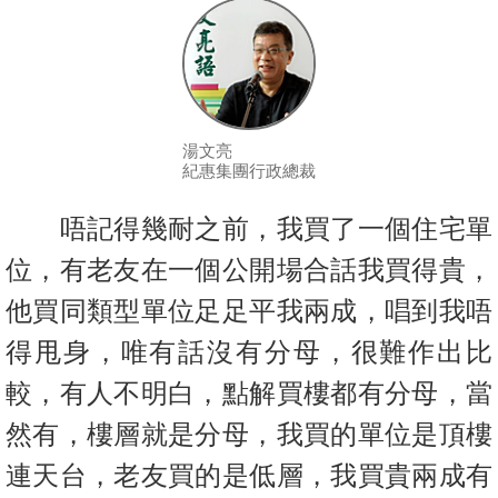
按
揭
地
產
湯文亮
博
紀惠集團行政總裁
客
唔記得幾耐之前，我買了一個住宅單
地
產
位，有老友在一個公開場合話我買得貴，
新
他買同類型單位足足平我兩成，唱到我唔
聞
得甩身，唯有話沒有分母，很難作出比
數
較，有人不明白，點解買樓都有分母，當
據
然有，樓層就是分母，我買的單位是頂樓
公
佈
連天台，老友買的是低層，我買貴兩成有