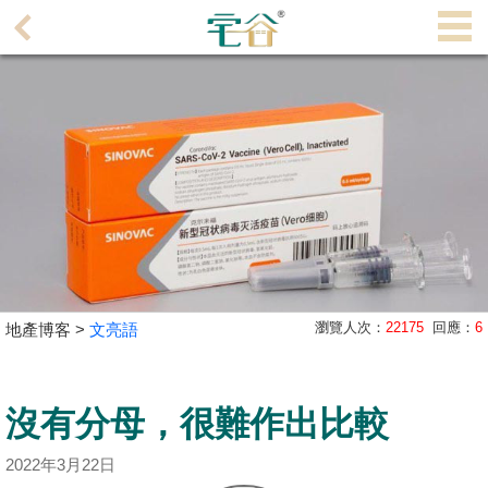
代
理
主
頁
搵
樓/
成
交
業
瀏覽人次：
22175
回應：
6
地產博客 >
文亮語
主
放
盤
沒有分母，很難作出比較
宅
2022年3月22日
谷