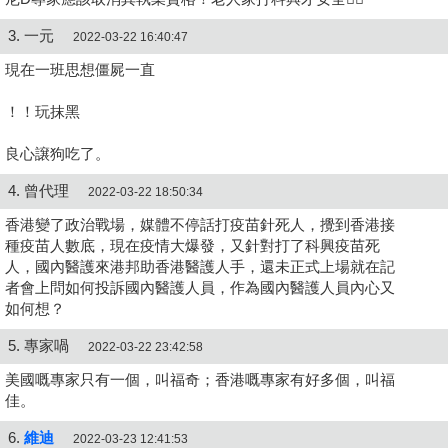
3. 一元
2022-03-22 16:40:47
現在一班思想僵屍一直
！！玩抹黑
良心譲狗吃了。
4. 曾代理
2022-03-22 18:50:34
香港變了政治戰場，媒體不停話打疫苗針死人，攪到香港接
種疫苗人數底，現在疫情大爆發，又針對打了科興疫苗死
人，國內醫護來港邦助香港醫護人手，還未正式上場就在記
者會上問如何投訴國內醫護人員，作為國內醫護人員內心又
如何想？
5. 專家喎
2022-03-22 23:42:58
美國嘅專家只有一個，叫福奇；香港嘅專家有好多個，叫福
佳。
6.
維迪
2022-03-23 12:41:53