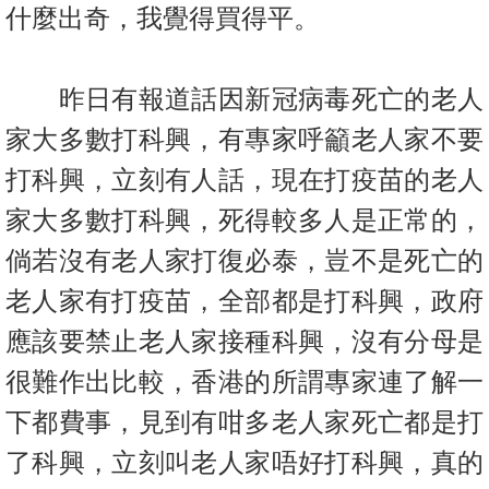
什麼出奇，我覺得買得平。
置
業
手
昨日有報道話因新冠病毒死亡的老人
冊
家大多數打科興，有專家呼籲老人家不要
關
打科興，立刻有人話，現在打疫苗的
老人
於
我
家大多數打科興，死得較多人是正常的，
們
倘若沒有老人家打復必泰，豈不是死亡的
老人家有打疫苗，全部都是打科興，政府
應該要禁止老人家接種科興，沒有分母是
很難作出比較，香港的所謂專家連了解一
下都費事，見到有咁多老人家死亡都是打
了科興，立刻叫老人家唔好打科興，真的