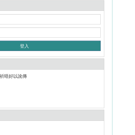
千祈唔好以訛傳