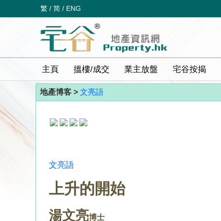
繁
/
简
/
ENG
主頁
搵樓/成交
業主放盤
宅谷按揭
地產博客 >
文亮語
文亮語
上升的開始
湯文亮
博士