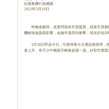
紀惠集團行政總裁
2022年3月16日
昨晚食飯時，老婆問我有冇買股票，就算冇買都
爾帕瑜伽負面影響，
金融市場受到衝擊，情況好似20
3月16日即是今日，印度神童今次應該會很準，
會上升，有不少中概
股升幅會超過一成，好彩冇賣股