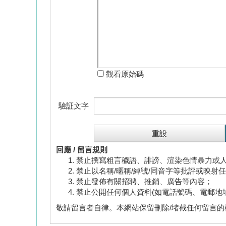
觀看原始碼
驗証文字
回應 / 留言規則
禁止撰寫粗言穢語、誹謗、渲染色情暴力或
禁止以名稱/暱稱/綽號/同音字等批評或映射
禁止發佈有關招聘、推銷、廣告等內容；
禁止公開任何個人資料(如電話號碼、電郵地
敬請留言者自律。本網站保留刪除/堵截任何留言的