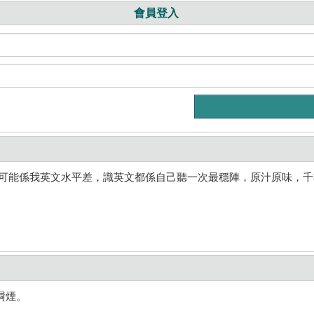
會員登入
 可能係我英文水平差，識英文都係自己聽一次最穩陣，原汁原味，
屙煙。