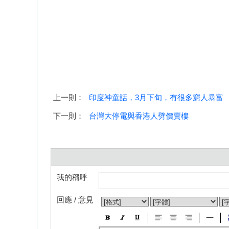
上一則：
印度神童話，3月下旬，有很多窮人暴富
下一則：
台灣大停電與香港人劈價賣樓
我的稱呼
回應 / 意見