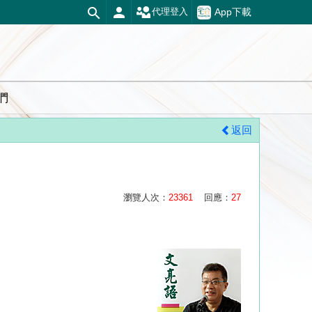
App下載
代理登入
們
返回
瀏覽人次：
23361
回應：
27