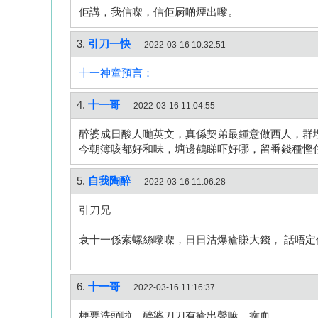
佢講，我信㗎，信佢屙啲煙出嚟。
3.
引刀一快
2022-03-16 10:32:51
十一神童預言：
4.
十一哥
2022-03-16 11:04:55
醉婆成日酸人哋英文，真係契弟最鍾意做西人，群
今朝簿咳都好和味，塘邊鶴睇吓好哪，留番錢種慳住
5.
自我陶醉
2022-03-16 11:06:28
引刀兄
衰十一係索螺絲嚟㗎，日日沽爆瘡賺大錢， 話唔定
6.
十一哥
2022-03-16 11:16:37
梗要洗頭啦…醉婆刀刀有瘡出聲嘛…痾血…