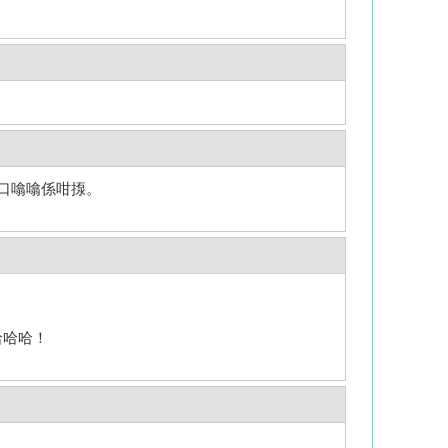
口噏噏係咁揼。
哈哈哈！