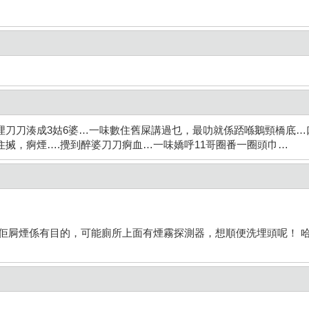
埋刀刀湊成3姑6婆…一味數住舊屎講過乜，最叻就係踎喺鵝頸橋底…
搣，痾煙….攪到醉婆刀刀痾血…一味嬌呼11哥圈番一圈頭巾…
佢屙煙係有目的，可能廁所上面有煙霧探測器，想順便洗埋頭呢！ 