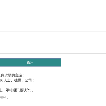
人身攻擊的言論；
任何人士、機構、公司；
址、即時通訊帳號等)。
權利。