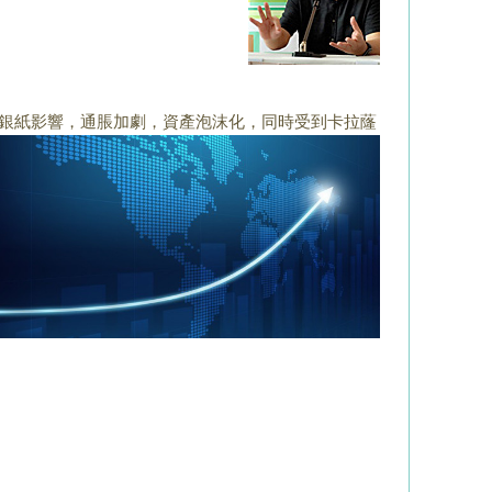
銀紙影響，
通脹加劇，資產泡沫化，同時受到卡拉蕯