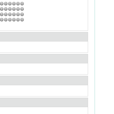
😃😃😃😃😃😃
😃😃😃😃😃😃
😃😃😃😃😃😃
😃😃😃😃😃😃