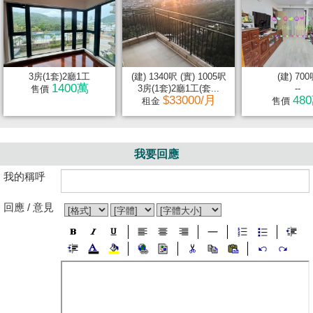
3房(1套)2廳1工
(建) 1340呎 (實) 1005呎
(建) 70
1400萬
3房(1套)2廳1工(套...
--
售價
$33000/月
48
租金
售價
我要回應
我的稱呼
回應 / 意見