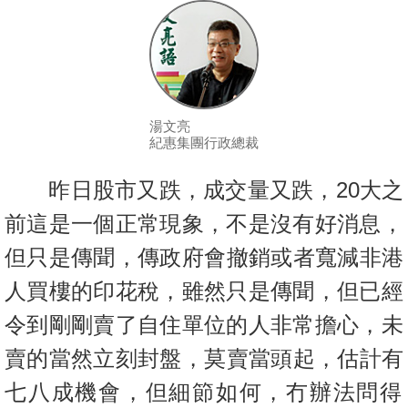
按
揭
地
產
博
湯文亮
紀惠集團行政總裁
客
昨日股市又跌，成交量又跌，20大之
地
產
前這是一個正常現象，不是沒
有好消息，
新
但只是傳聞，傳政府會撤銷或者寬減非港
聞
人買樓的印花稅
，雖然只是傳聞，但已經
數
令到剛剛賣了自住單位的人非常擔心，
未
據
賣的當然立刻封盤，莫賣當頭
起，估計有
公
佈
七八成機會，
但細節如何，冇辦法問得