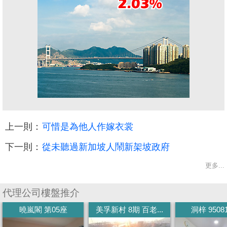
上一則：
可惜是為他人作嫁衣裳
下一則：
從未聽過新加坡人鬧新架坡政府
更多...
代理公司樓盤推介
曉嵐閣 第05座
美孚新村 8期 百老...
洞梓 9508