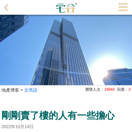
代
理
主
頁
搵
樓/
成
交
業
瀏覽人次：
18944
回應：
3
地產博客 >
文亮語
主
放
盤
剛剛賣了樓的人有一些擔心
宅
2022年10月14日
谷