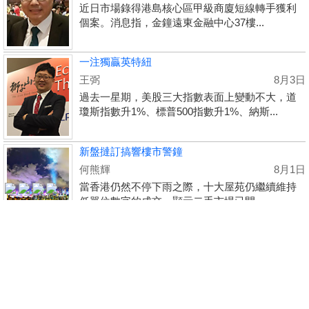
近日市場錄得港島核心區甲級商廈短線轉手獲利
個案。消息指，金鐘遠東金融中心37樓...
一注獨贏英特紐
收
王弼
8月3日
過去一星期，美股三大指數表面上變動不大，道
藏
瓊斯指數升1%、標普500指數升1%、納斯...
樓
盤
新盤撻訂搞響樓市警鐘
繁
简
ENG
何熊輝
8月1日
體
体
當香港仍然不停下雨之際，十大屋苑仍繼續維持
低單位數字的成交，顯示二手市場已開...
更多...
Copyright © 2000-2026 宅谷地產資訊網 保留一切權利
Property.hk O/B Multiple Listing System Ltd.
手機 APP 免費下載