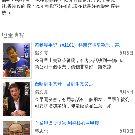
辣,香港政府 搅了25年都搅不好楼市,現在就最好的機會,搅好
楼市.
地產博客
茶餐廳手記（#1101）特朗普借艇割禾，害...
湯文亮
8月6日
今日早上去到茶餐廳，有客人話收到一個offer，
買公司一個物業，價錢非常好，雖然該...
做唔到生意炒，做到生意又炒
湯文亮
8月5日
今早開例會，有同事話有一個朋友，早兩年被公
司要求增加業績，即是做多啲生意，如...
企業與資金湧港 利好核心區甲廈
蔡志忠
8月3日