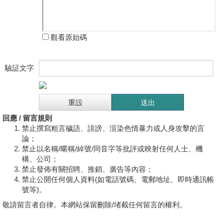
觀看原始碼
驗証文字
回應 / 留言規則
禁止撰寫粗言穢語、誹謗、渲染色情暴力或人身攻擊的言
論；
禁止以名稱/暱稱/綽號/同音字等批評或映射任何人士、機
構、公司；
禁止發佈有關招聘、推銷、廣告等內容；
禁止公開任何個人資料(如電話號碼、電郵地址、即時通訊帳
號等)。
敬請留言者自律。本網站保留刪除/堵截任何留言的權利。