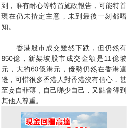
置
到，唯有耐心等特首施政報告，
可能特首
業
現在仍未揸定主意，未到最後一刻都唔
手
知。
冊
關
香港股市成交雖然下跌，但仍然有
於
我
850億，新架坡股市成交金額是
11億坡
們
元，大約60億港元，優勢仍然在香港這
邊，
可惜很多香港人對香港沒有信心，甚
至妄自菲薄，自己睇少自己，
又點會得到
其他人尊重。