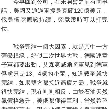
今早回到公司，在未開會之前有同事
按
揭
話，美國又通過軍援烏克蘭12
0億美元，
俄烏衝突應該持續，究竟幾時可以打完
地
產
仗。
博
客
戰爭完結一個大因素，就是其中一方
地
彈盡糧絕，好似二次世界大戰，
德國連童
產
子軍都要出動，艾森豪威爾將軍見到德軍
新
聞
俘虜只是13、4
歲的小童，知道戰爭就快
完結，如果雙方都接近筋疲力盡，戰爭就
數
據
很
快完結，現在剛剛相反，由於石油天然
公
氣價格急升，美俄都獲得巨利
，當然希望
佈