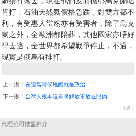
繼續打落去，現在他們反而擔心烏克蘭唔
置
肯打，
石油天然氣價格急跌，對雙方都不
業
手
利，有受惠人當然亦有受害者，
除了烏克
冊
蘭之外，全歐洲都陪葬，其他國家亦唔好
關
得去邊，
全世界都希望戰爭停止，不過，
於
現實是俄烏有排打。
我
們
上一則：
在適當時候甩鑊就是政治
下一則：
台灣人根本沒有將解放軍放在眼內
更多...
代理公司樓盤推介