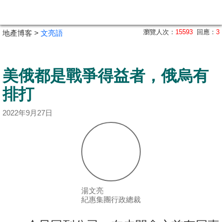
代
理
瀏覽人次：
15593
回應：
3
地產博客 >
文亮語
主
頁
美俄都是戰爭得益者，俄烏有
搵
樓/
排打
成
2022年9月27日
交
業
主
放
盤
湯文亮
紀惠集團行政總裁
宅
谷