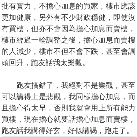
置
批有實力，不擔心加息的買
家，樓市應該
業
更加健康，另外有不少財政穩健，即使沒
手
有買樓，
但亦不會因為擔心加息而賣樓，
冊
樓市經過一輪調整之後，
擔心加息而賣樓
關
的人減少，樓市不但不會下跌，甚至會調
於
我
頭回升，
跑友話我太樂觀。
們
跑友搞錯了，我絕對不是樂觀，甚至
可以講得上是悲觀，我同樣擔心
加息，而
且擔心得太早，否則我就會用上所有能力
買樓，現在擔心就
要話擔心加息而賣樓，
跑友話我講得好玄，好似講謁，跑走了。