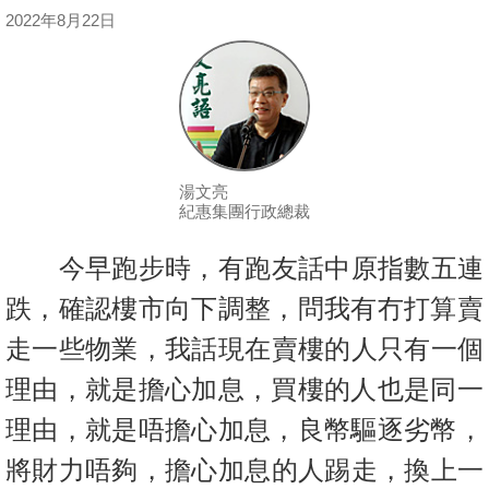
按
2022年8月22日
揭
地
產
博
客
湯文亮
紀惠集團行政總裁
地
產
今早跑步時，有跑友話中原指數五連
新
跌，確認樓市向下調整，問我有
冇打算賣
聞
走一些物業，我話現在賣樓的人只有一個
數
理由，就是擔心加
息，買樓的人也是同一
據
理由，就是唔擔心加息，良幣驅逐劣幣，
公
佈
將財力唔夠，擔心加息的人
踢走，換上一