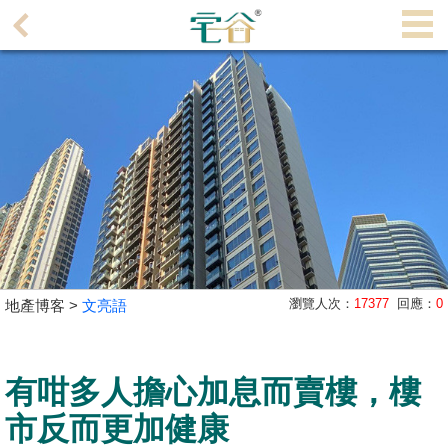
代
理
主
頁
搵
樓/
成
交
業
瀏覽人次：
17377
回應：
0
地產博客 >
文亮語
主
放
盤
有咁多人擔心加息而賣樓，樓
宅
市反而更加健康
谷