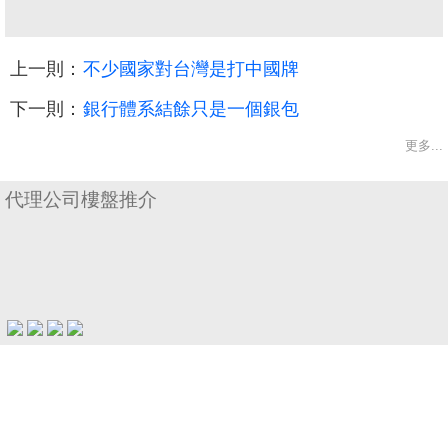
上一則：
不少國家對台灣是打中國牌
下一則：
銀行體系結餘只是一個銀包
更多...
收
藏
代理公司樓盤推介
樓
盤
繁
简
ENG
體
体