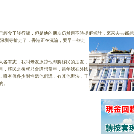
已經食了餞行飯，但
是他的朋友仍然週不時搵佢傾計，來來去去都是
，深圳等搶走了，香港正在沉淪，
要早
一些走
人各有志，我叫老友
原諒他即將移民的朋友，
月，移民之後就只會講想當年，當年我在外國
，
唯有俾多少耐性聽他們講，冇其他辦法，千
的。