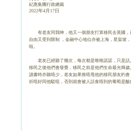
紀惠集團行政總裁
2022年4月17日
有老友同我呻，他又一個朋友打算移民去英國，
自由又受到限制 ，金融中心地位亦被上海，星架坡
啦。
老友已經聽了幾次，每次都是唯唯諾諾，只是話
移民之後他們會發覺，移民之前是他們生命
最光輝歲
讀書時亦聽唔
少，老友如果推唔甩他的移民朋友約會
祈唔好同他駁咀，
否則就會被人話食唔到的葡萄是酸