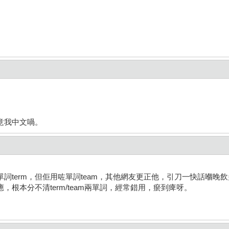
。
意我中文喎。
詞term，但佢用咗單詞team，其他網友更正他，引刀一快話嗰晚
根本分不清term/team兩單詞，經常錯用，瘀到痺呀。