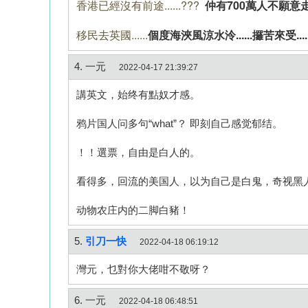
香港已經沒有前途......
???
仲有700萬人不願意走...
移民去英國......
個度海浹風涼水泠......攞苦來受.....
4. 一元
2022-04-17 21:39:27
講英文，始终有點奴才感。
鸦片国人问多句“what”？ 即刻自己感觉郁结。
！！選票，自由是白人的。
看得多，回流的美国人，以为自己是白鬼，奇视黑
动物农庄内的二脚白豬！
5.
引刀一快
2022-04-18 06:19:12
灣元，乜對你大佬咁不敬呀？
6. 一元
2022-04-18 06:48:51