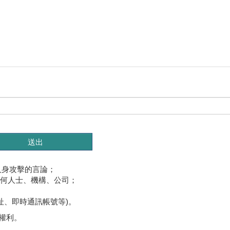
人身攻擊的言論；
任何人士、機構、公司；
址、即時通訊帳號等)。
權利。