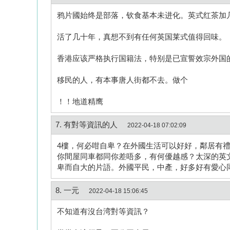
鸦片國始终是部落，钦食基本未进化。英式红茶加
活了几十年，真想不到有任何英国莱式值得回味。
香港应该严格执行国籍法，特别是已宣誓效宗外国
移民的人，有本事唐人街都不去。做个
！！地道精鹰
7. 有對等資訊的人
2022-04-18 07:02:09
4樓，何必咁自卑？在外國生活可以好好，鄰居有
你間屋同車都同你差唔多，有何優越感？太深的英文
卑而自大的片語。外國平民，中產，好多好有愛心
8. 一元
2022-04-18 15:06:45
不知道有沒台湾對等資訊？