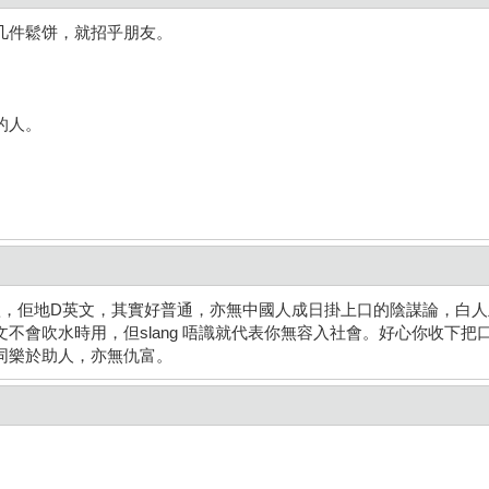
几件鬆饼，就招乎朋友。
的人。
禮，佢地D英文，其實好普通，亦無中國人成日掛上口的陰謀論，白
不會吹水時用，但slang 唔識就代表你無容入社會。好心你收下把
同樂於助人，亦無仇富。