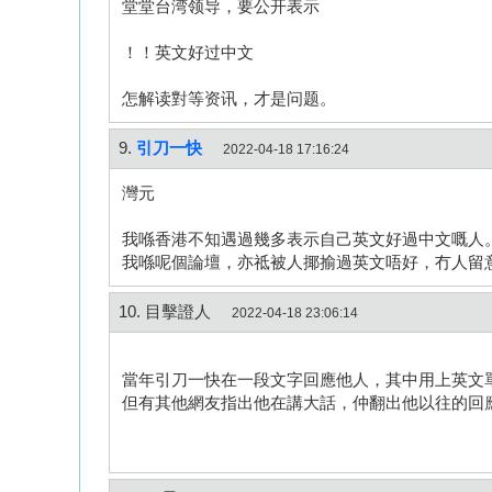
堂堂台湾领导，要公开表示
！！英文好过中文
怎解读對等资讯，才是问题。
9.
引刀一快
2022-04-18 17:16:24
灣元
我喺香港不知遇過幾多表示自己英文好過中文嘅人
我喺呢個論壇，亦祗被人揶揄過英文唔好，冇人留
10. 目擊證人
2022-04-18 23:06:14
當年引刀一快在一段文字回應他人，其中用上英文單
但有其他網友指出他在講大話，仲翻出他以往的回應，