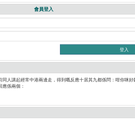
會員登入
前同人講起經常中港兩邊走，得到嘅反應十居其九都係問：咁你咪好
回應係兩個：