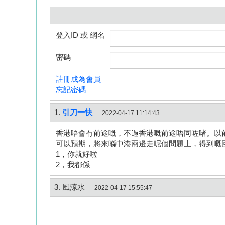
登入ID 或 網名
密碼
註冊成為會員
忘記密碼
1.
引刀一快
2022-04-17 11:14:43
香港唔會冇前途嘅，不過香港嘅前途唔同咗啫。以
可以預期，將來喺中港兩邊走呢個問題上，得到嘅
1，你就好啦
2，我都係
3. 風涼水
2022-04-17 15:55:47