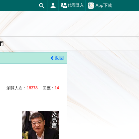
App下載
代理登入
們
返回
瀏覽人次：
18378
回應：
14