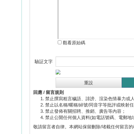
觀看原始碼
驗証文字
回應 / 留言規則
禁止撰寫粗言穢語、誹謗、渲染色情暴力或
禁止以名稱/暱稱/綽號/同音字等批評或映射
禁止發佈有關招聘、推銷、廣告等內容；
禁止公開任何個人資料(如電話號碼、電郵地
敬請留言者自律。本網站保留刪除/堵截任何留言的