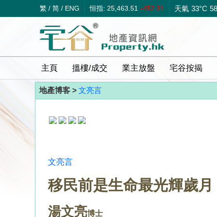
繁
/
简
/
ENG
恒指: 25,463.51
-452.31
天氣
33°C
5
主頁
搵樓/成交
業主放盤
宅谷按揭
地產博客 >
文亮言
文亮言
移民前是生命最光輝歲月
湯文亮
博士