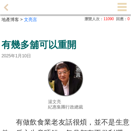
代
理
瀏覽人次：
11090
回應：
0
地產博客 >
文亮言
主
頁
有幾多舖可以重開
搵
樓/
2025年1月10日
成
交
業
主
放
湯文亮
盤
紀惠集團行政總裁
宅
有做飲食業老友話很煩，並不是生意
谷