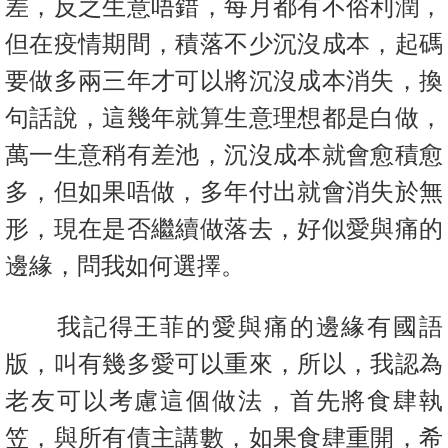
差，反之生意唔錯，每月都有不俗利潤，
按
揭
但在疫情期間，積落不少沉沒成本，起碼
要做多兩三年才可以將沉沒成本消失，換
地
產
句話說，這幾年就算生意理想都是白做，
博
萬一生意稍有差池，沉沒成本就會愈積愈
客
多，但如果唔做，多年付出就會消失於無
地
形，現在是否繼續做落去，好似愛與痛的
產
邊緣，問我如何選擇。
新
收
聞
藏
我記得王菲的愛與痛的邊緣有國語
樓
數
盤
版，叫有幾多愛可以重來，所以，我認為
據
公
老友可以考慮這個做法，
首先將食肆執
繁
简
ENG
佈
體
体
笠，與所有債主講數，如果食肆重開，希