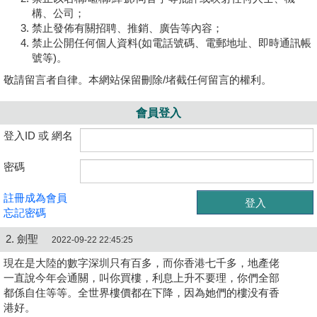
構、公司；
禁止發佈有關招聘、推銷、廣告等內容；
禁止公開任何個人資料(如電話號碼、電郵地址、即時通訊帳
號等)。
敬請留言者自律。本網站保留刪除/堵截任何留言的權利。
會員登入
登入ID 或 網名
密碼
註冊成為會員
忘記密碼
2. 劍聖
2022-09-22 22:45:25
現在是大陸的數字深圳只有百多，而你香港七千多，地產佬
一直說今年会通關，叫你買樓，利息上升不要理，你們全部
都係自住等等。全世界樓價都在下降，因為她們的樓没有香
港好。