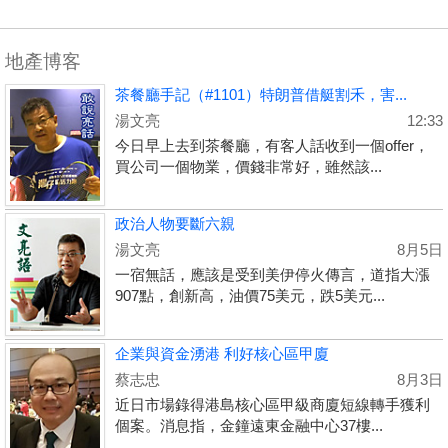
地產博客
茶餐廳手記（#1101）特朗普借艇割禾，害...
湯文亮
12:33
今日早上去到茶餐廳，有客人話收到一個offer，
買公司一個物業，價錢非常好，雖然該...
政治人物要斷六親
湯文亮
8月5日
一宿無話，應該是受到美伊停火傳言，道指大漲
907點，創新高，油價75美元，跌5美元...
企業與資金湧港 利好核心區甲廈
蔡志忠
8月3日
近日市場錄得港島核心區甲級商廈短線轉手獲利
個案。消息指，金鐘遠東金融中心37樓...