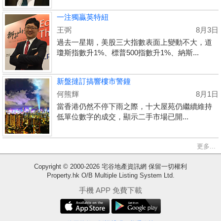
一注獨贏英特紐
王弼
8月3日
過去一星期，美股三大指數表面上變動不大，道
瓊斯指數升1%、標普500指數升1%、納斯...
新盤撻訂搞響樓市警鐘
何熊輝
8月1日
當香港仍然不停下雨之際，十大屋苑仍繼續維持
低單位數字的成交，顯示二手市場已開...
更多...
收
Copyright © 2000-2026 宅谷地產資訊網 保留一切權利
藏
Property.hk O/B Multiple Listing System Ltd.
樓
手機 APP 免費下載
盤
繁
简
ENG