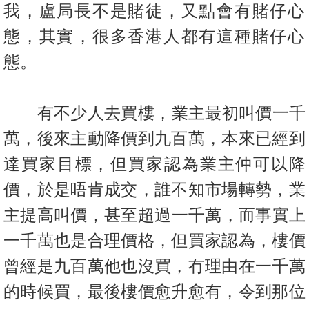
我，
盧局長不是賭徒，又點會有賭仔心
態，其實，很多香港人都有這種賭
仔心
態。
有不少人去買樓，業主最初叫價一千
萬，後來主動降價到九百萬，本
來已經到
達買家目標，但買家認為業主仲可以降
價，於是唔肯成交，
誰不知市場轉勢，業
主提高叫價，甚至超過一千萬，而事實上
一千萬
也是合理價格，但買家認為，樓價
曾經是九百萬他也沒買，
冇理由在一千萬
的時候買，最後樓價愈升愈有，
令到那位