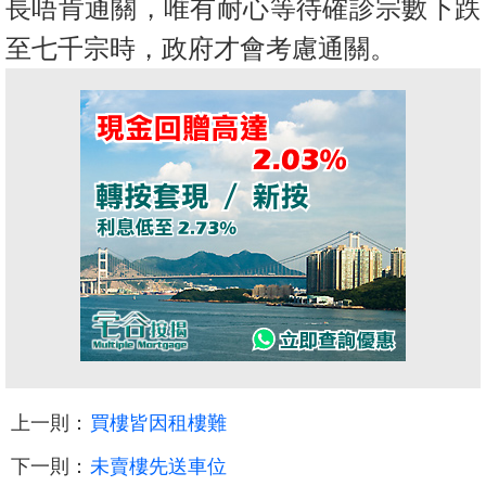
長唔肯通關，唯有耐心等待確診宗數下跌
至七千宗時，
政府才會考慮通關。
上一則：
買樓皆因租樓難
下一則：
未賣樓先送車位