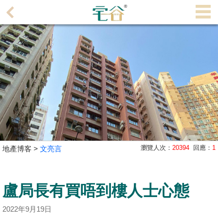
代
理
主
頁
搵
樓/
成
交
業
瀏覽人次：
20394
回應：
1
地產博客 >
文亮言
主
放
盤
盧局長有買唔到樓人士心態
宅
2022年9月19日
谷