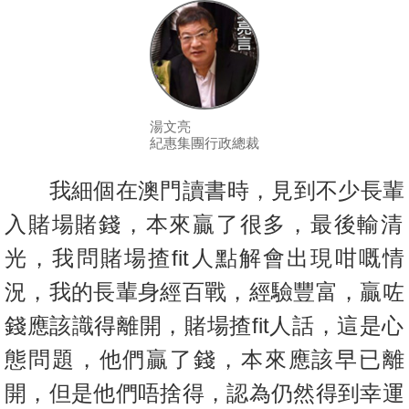
按
揭
地
產
博
湯文亮
紀惠集團行政總裁
客
我細個在澳門讀書時，見到不少長輩
地
產
入賭場賭錢，本來贏了很多，最
後輸清
新
光，我問賭場揸fit人點解會出現咁嘅情
聞
況，我的長輩身經
百戰，經驗豐富，贏咗
數
錢應該識得離開，賭場揸fit人話，
這是心
據
態問題，他們贏了錢，本來應該早已離
公
佈
開，但是他們唔捨得，
認為仍然得到幸運