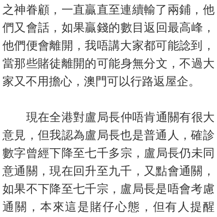
置
之神眷顧，一直贏直至連續輸了兩鋪，
他
業
們又會話，如果贏錢的數目返回最高峰，
手
他們便會離開，我唔講大
家都可能諗到，
冊
當那些賭徒離開的可能身無分文，不過大
關
家又不用擔
心，澳門可以行路返屋企。
於
我
們
現在全港對盧局長仲唔肯通關有很大
意見，但我認為盧局長也是普通
人，確診
數字曾經下降至七千多宗，盧局長
仍未同
意通關，
現在回升至九千，又點會通關，
如果不下降至七千宗，
盧局長是唔會考慮
通關，本來這是賭仔心態，但有人提醒