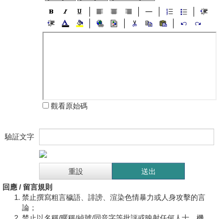
觀看原始碼
驗証文字
回應 / 留言規則
禁止撰寫粗言穢語、誹謗、渲染色情暴力或人身攻擊的言
論；
禁止以名稱/暱稱/綽號/同音字等批評或映射任何人士、機