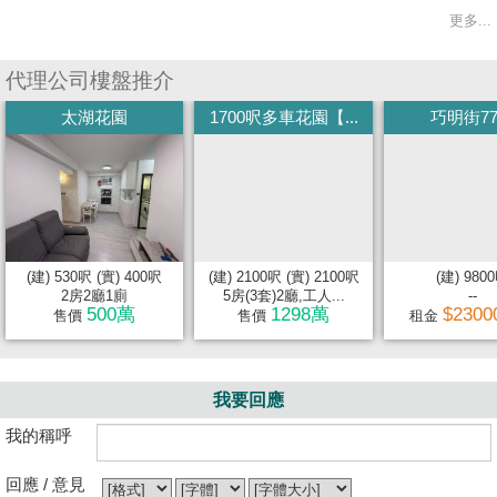
更多...
代理公司樓盤推介
太湖花園
1700呎多車花園【...
巧明街7
(建) 530呎 (實) 400呎
(建) 2100呎 (實) 2100呎
(建) 980
2房2廳1廁
5房(3套)2廳,工人...
--
500萬
1298萬
$2300
售價
售價
租金
我要回應
我的稱呼
回應 / 意見