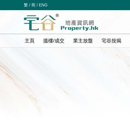
繁
/
简
/
ENG
主頁
搵樓/成交
業主放盤
宅谷按揭