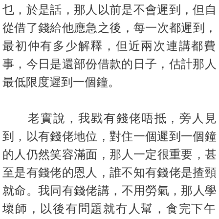
置
乜，於是話，那人以前是不會遲到
，但自
業
從借了錢給他應急之後，每一次都遲到，
手
最初仲有多少解釋，
但近兩次連講都費
冊
事，今日是還部份借款的日子，
估計那人
關
最低限度遲到一個鐘。
於
我
們
老實說，我戥有錢佬唔抵，旁人見
到，以有錢佬地位，對住一個遲到
一個鐘
的人仍然笑容滿面，那人一定很重要，甚
至是有錢佬的恩人，
誰不知有錢佬是揸頸
就命。我同有錢佬講，不用勞氣，那人學
壞師，
以後有問題就冇人幫，食完下午