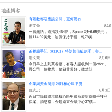
地產博客
有著數都唔應該公開，更何況冇
湯文亮
9:18
一宿無話，道指跌464點，Space X升6.65美元，
報114.92美元，油價保持平穩，報78美...
茶餐廳手記（#1101）特朗普借艇割禾，害...
湯文亮
8月6日
今日早上去到茶餐廳，有客人話收到一個offer，
買公司一個物業，價錢非常好，雖然該...
企業與資金湧港 利好核心區甲廈
蔡志忠
8月3日
近日市場錄得港島核心區甲級商廈短線轉手獲利
個案。消息指，金鐘遠東金融中心37樓...