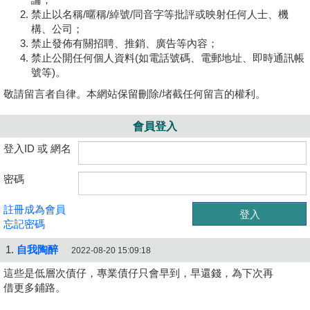
禁止以名稱/暱稱/綽號/同音字等批評或映射任何人士、機
構、公司；
禁止發佈有關招聘、推銷、廣告等內容；
禁止公開任何個人資料(如電話號碼、電郵地址、即時通訊帳
號等)。
敬請留言者自律。本網站保留刪除/堵截任何留言的權利。
會員登入
登入ID 或 網名
密碼
註冊成為會員
忘記密碼
1.
自我陶醉
2022-08-20 15:09:18
這些是低層次債仔，專業債仔只會早到，早還錢，為下次再
借更多鋪路。