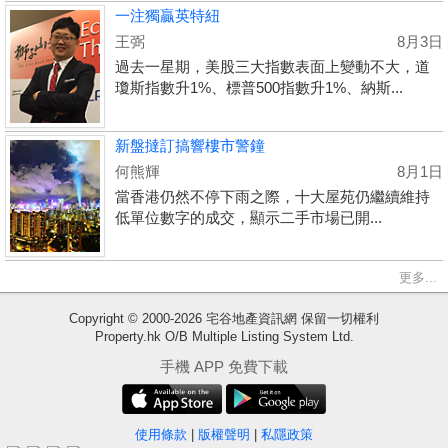
一注獨贏英特紐
王弼
8月3日
過去一星期，美股三大指數表面上變動不大，道
瓊斯指數升1%、標普500指數升1%、納斯...
新盤撻訂搞響樓市警鐘
何熊輝
8月1日
當香港仍然不停下雨之際，十大屋苑仍繼續維持
低單位數字的成交，顯示二手市場已開...
更多...
收
Copyright © 2000-2026 宅谷地產資訊網 保留一切權利
藏
Property.hk O/B Multiple Listing System Ltd.
樓
手機 APP 免費下載
盤
繁
简
ENG
使用條款
|
版權聲明
|
私隱政策