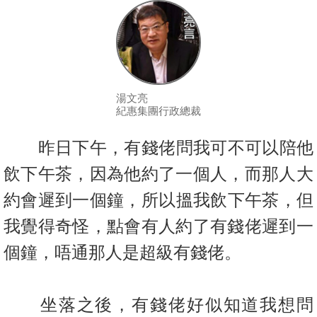
按
揭
地
產
博
湯文亮
紀惠集團行政總裁
客
昨日下午，有錢佬問我可不可以陪他
地
產
飲下午茶，因為他約了一個人，
而那人大
新
約會遲到一個鐘，所以搵我飲下午茶，但
聞
我覺得奇怪，點會
有人約了有錢佬遲到一
數
個鐘，唔通那人是超級有錢佬。
據
公
佈
坐落之後，有錢佬好似知道我想問