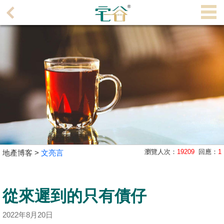
代
理
主
頁
搵
樓/
成
交
業
瀏覽人次：
19209
回應：
1
地產博客 >
文亮言
主
放
盤
從來遲到的只有債仔
宅
2022年8月20日
谷