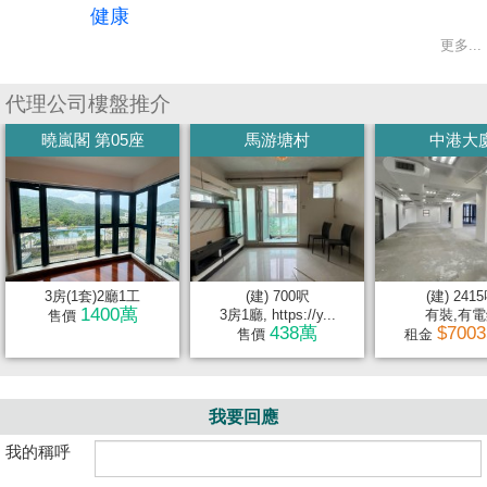
健康
更多...
代理公司樓盤推介
曉嵐閣 第05座
馬游塘村
中港大
3房(1套)2廳1工
(建) 700呎
(建) 241
1400萬
3房1廳, https://y...
有裝,有電
售價
438萬
$700
售價
租金
我要回應
我的稱呼