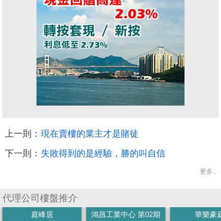
上一則：
現在賣樓的業主才是賭徒
下一則：
失敗得到的是經驗，勝的叫自信
更多...
代理公司樓盤推介
庭峰居
鴻昌工業中心 第02期
華樂豪