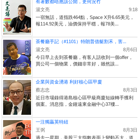
有著數都唔應該公開，更何況冇
湯文亮
9:18
一宿無話，道指跌464點，Space X升6.65美元，
報114.92美元，油價保持平穩，報78美...
茶餐廳手記（#1101）特朗普借艇割禾，害...
湯文亮
8月6日
今日早上去到茶餐廳，有客人話收到一個offer，
買公司一個物業，價錢非常好，雖然該...
企業與資金湧港 利好核心區甲廈
蔡志忠
8月3日
近日市場錄得港島核心區甲級商廈短線轉手獲利
個案。消息指，金鐘遠東金融中心37樓...
一注獨贏英特紐
王弼
8月3日
過去一星期，美股三大指數表面上變動不大，道