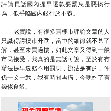
評論員話國內提早還款要罰息是惡搞行
置
業
為，似
乎陷國內銀行於不義。
手
冊
老實說，有很多寫樓市評論文章的人
關
只識得講樓市升跌，當中的細節
就不甚了
於
我
解，甚至未買過樓，如此文章又得到一般
們
市民接受，
我真的是無話可說，至於有冇
辦法提早還錢不用罰息，辦法是有的，
仲
係一文一武，我有時間再講，今晚約了有
錢佬食飯。