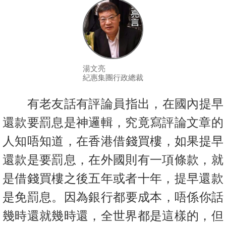
按
揭
地
產
湯文亮
博
紀惠集團行政總裁
客
有老友話有評論員指出，在國內提早
地
產
還款要罰息是神邏輯，究竟寫評
論文章的
新
人知唔知道，在香港借錢買樓，如果提早
聞
還款是要罰息，
在外國則有一項條款，就
數
是借錢買樓之後五年或者十年，
提早還款
據
是免罰息。因為銀行都要成
本，唔係你話
公
佈
幾時還就幾時還，
全世界都是這樣的，但