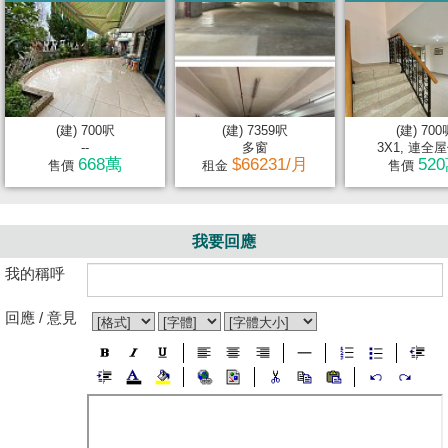
(建) 700呎
(建) 7359呎
(建) 700
--
多窗
3X1, 連全
668萬
$66231/月
52
售價
租金
售價
我要回應
我的稱呼
回應 / 意見