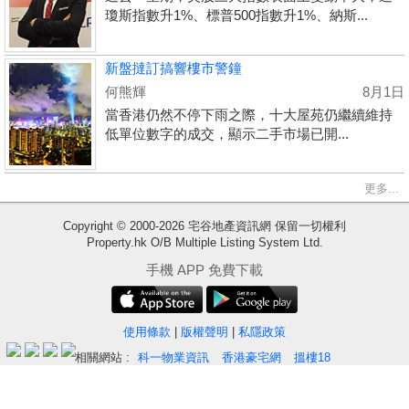
瓊斯指數升1%、標普500指數升1%、納斯...
新盤撻訂搞響樓市警鐘
何熊輝
8月1日
當香港仍然不停下雨之際，十大屋苑仍繼續維持
低單位數字的成交，顯示二手市場已開...
更多...
收
Copyright © 2000-2026 宅谷地產資訊網 保留一切權利
藏
Property.hk O/B Multiple Listing System Ltd.
樓
手機 APP 免費下載
盤
繁
简
ENG
使用條款
|
版權聲明
|
私隱政策
體
体
相關網站 :
科一物業資訊
香港豪宅網
搵樓18
Ver. 9.41