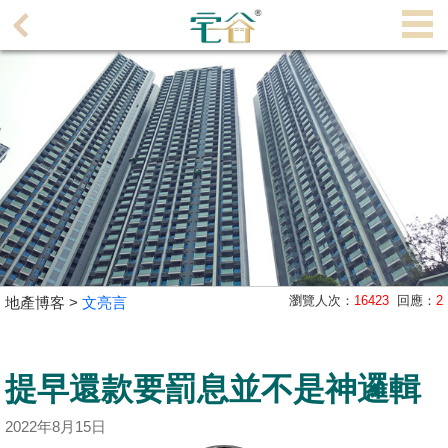
代
理
主
頁
搵
樓/
成
交
業
瀏覽人次：
16423
回應：
2
地產博客 >
文亮言
主
放
盤
提早還款要罰息並不是神邏輯
宅
2022年8月15日
谷