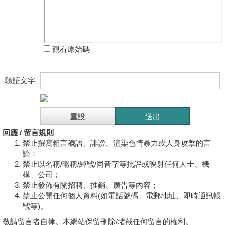
觀看原始碼
驗証文字
回應 / 留言規則
禁止撰寫粗言穢語、誹謗、渲染色情暴力或人身攻擊的言
論；
禁止以名稱/暱稱/綽號/同音字等批評或映射任何人士、機
構、公司；
禁止發佈有關招聘、推銷、廣告等內容；
禁止公開任何個人資料(如電話號碼、電郵地址、即時通訊帳
號等)。
敬請留言者自律。本網站保留刪除/堵截任何留言的權利。