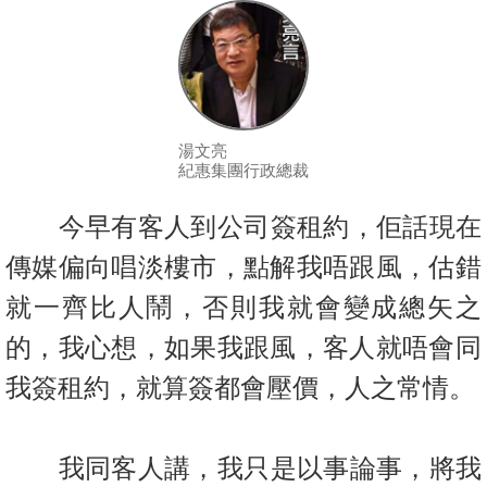
按
揭
地
產
博
湯文亮
紀惠集團行政總裁
客
今早有客人到公司簽租約，佢話現在
地
產
傳媒偏向唱淡樓市，點解我唔跟
風，估錯
新
就一齊比人鬧，否則我就會變成總矢之
聞
的，我心想，
如果我跟風，客人就唔會同
數
我簽租約，就算簽都會壓價，人之常情。
據
公
佈
我同客人講，我只是以事論事，將我