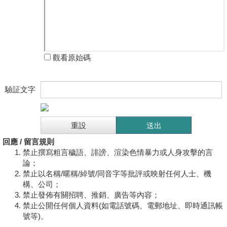
觀看原始碼
驗証文字
回應 / 留言規則
禁止撰寫粗言穢語、誹謗、渲染色情暴力或人身攻擊的言
論；
禁止以名稱/暱稱/綽號/同音字等批評或映射任何人士、機
構、公司；
禁止發佈有關招聘、推銷、廣告等內容；
禁止公開任何個人資料(如電話號碼、電郵地址、即時通訊帳
號等)。