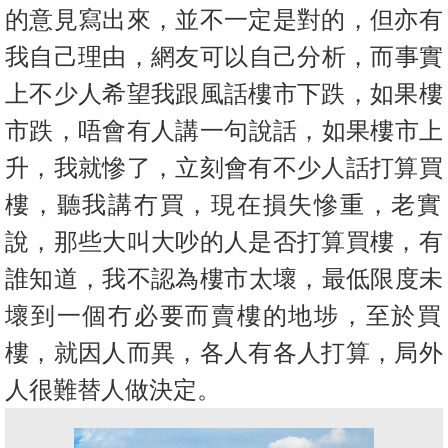
置
的意見寫出來，並不一定是對的
，但亦有
業
我自己理由，網友可以自己分析，而事實
手
上不少人希望我跟
風話樓市下跌，如果樓
冊
市跌，唔會有人講一句說話，如果樓市上
關
升，
我就慘了，立刻會有不少人話打算買
於
我
樓，聽我講冇買，
現在損失慘重，老實
們
說，那些大叫大吵的人是否打算買樓，
有
誰知道，我不認為樓市太壞，最低限度未
壞到一個冇必要而賣樓的
地埗，至於買
樓，就因人而異，各人有各人打算，
局外
人很難替人做決定。