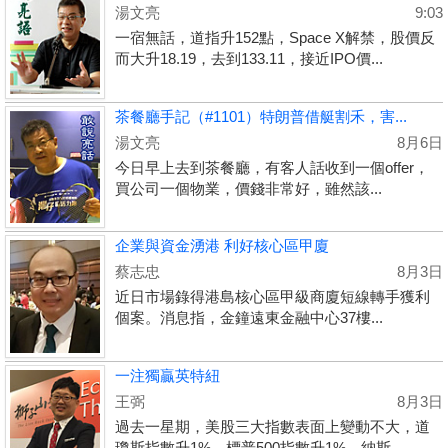
湯文亮
9:03
一宿無話，道指升152點，Space X解禁，股價反
而大升18.19，去到133.11，接近IPO價...
茶餐廳手記（#1101）特朗普借艇割禾，害...
湯文亮
8月6日
今日早上去到茶餐廳，有客人話收到一個offer，
買公司一個物業，價錢非常好，雖然該...
企業與資金湧港 利好核心區甲廈
蔡志忠
8月3日
近日市場錄得港島核心區甲級商廈短線轉手獲利
個案。消息指，金鐘遠東金融中心37樓...
一注獨贏英特紐
王弼
8月3日
過去一星期，美股三大指數表面上變動不大，道
瓊斯指數升1%、標普500指數升1%、納斯...