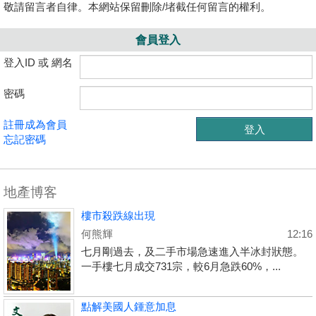
敬請留言者自律。本網站保留刪除/堵截任何留言的權利。
會員登入
登入ID 或 網名
密碼
註冊成為會員
忘記密碼
地產博客
樓市殺跌線出現
何熊輝
12:16
七月剛過去，及二手市場急速進入半冰封狀態。
一手樓七月成交731宗，較6月急跌60%，...
點解美國人鍾意加息