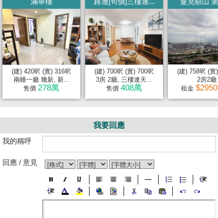
滿華樓
路邊[筍價]三樓連...
曼克頓山 第
(建) 420呎 (實) 316呎
(建) 700呎 (實) 700呎
(建) 758呎 (實
兩睡一廳 幾新, 新...
3房 2廳, 三樓連天...
2房2廳
278萬
408萬
$295
售價
售價
租金
我要回應
我的稱呼
回應 / 意見