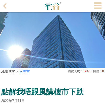
代
理
主
頁
搵
樓/
成
交
業
瀏覽人次：
17376
回應：
0
地產博客 >
文亮言
主
放
盤
點解我唔跟風講樓市下跌
宅
2022年7月11日
谷