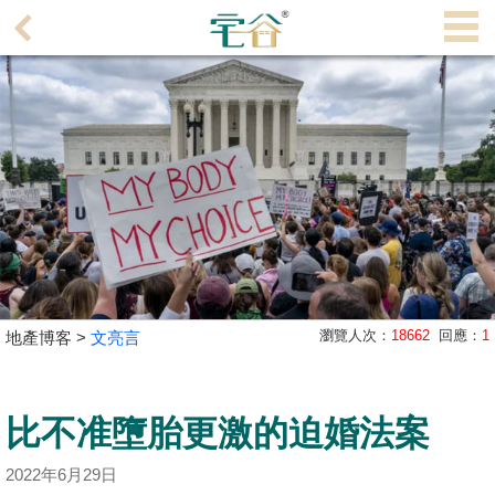
代
理
主
頁
搵
樓/
成
交
業
瀏覽人次：
18662
回應：
1
地產博客 >
文亮言
主
放
盤
比不准墮胎更激的迫婚法案
宅
2022年6月29日
谷