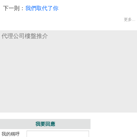
下一則：
我們取代了你
更多...
代理公司樓盤推介
收
藏
樓
我要回應
盤
我的稱呼