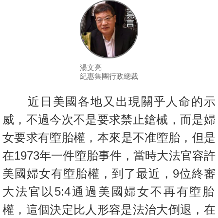
按
揭
地
產
博
湯文亮
紀惠集團行政總裁
客
近日美國各地又出現關乎人命的示
地
產
威，不過今次不是要求禁止鎗械，
而是婦
新
女要求有墮胎權，本來是不准墮胎，但是
聞
在1973年一件墮
胎事件，當時大法官容許
數
美國婦女有墮胎權，到了最近，9位終審
據
大
法官以5:4通過美國婦女不再有墮胎
公
佈
權，這個決定比人形容是法治
大倒退，在