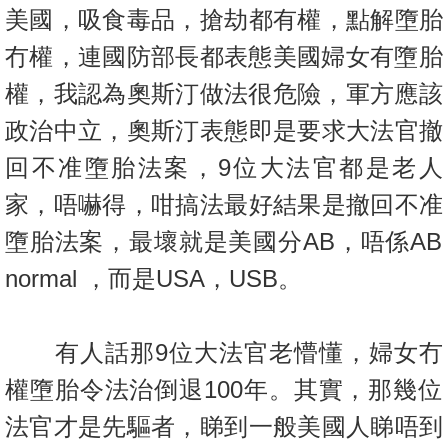
置
美國，吸食毒品，搶劫都有權，點解墮胎
業
冇權，
連國防部長都表態美國婦女有墮胎
手
權，我認為奧斯汀做法很危險，
軍方應該
冊
政治中立，奧斯汀表態即是要求大法官撤
關
回不准墮胎法案，
9位大法官都是老人
於
我
家，唔嚇得，咁搞法最好結果是撤回不准
們
墮胎法
案，最壞就是美國分AB，唔係AB
normal ，而是USA，USB。
有人話那9位大法官老懵懂，婦女冇
權墮胎令法治倒退100年。
其實，那幾位
法官才是先驅者，睇到一般美國人睇唔到