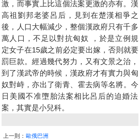
激，而事實上比這個法案更激的
亦有。漢
高祖劉邦老婆呂后，見到在楚漢相爭之
後，人口大幅減少，
整個漢政府只有千多
萬人口，不足以對抗匈奴 ，於是立例規
定女子在15歲之前必定要出嫁，否則就要
罰巨款。經
過幾代努力，又有文景之治，
到了漢武帝的時候，漢政府才有實力與
匈
奴對峙，亦出了衛青、霍去病等名將。今
日美國不准墮胎法案相比
呂后的迫婚法
案，其實是小兒科。
上一則：
歐俄巴洲