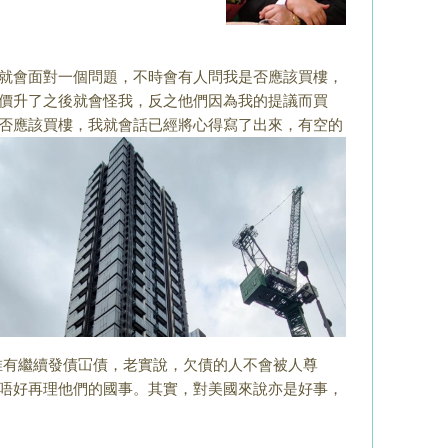
就會面對一個問題，
不時會有人問我是否應該買樓，
價升了之後就會怪我，反之他
們因為我的提議而買
否應該
買樓，我就會話已經將心得寫了出來，
有空的
唯有繼續發債冚債，
老實說，欠債的人不會被人尊
唔好再理他們的國事。其實，
對美國來說亦是好事，