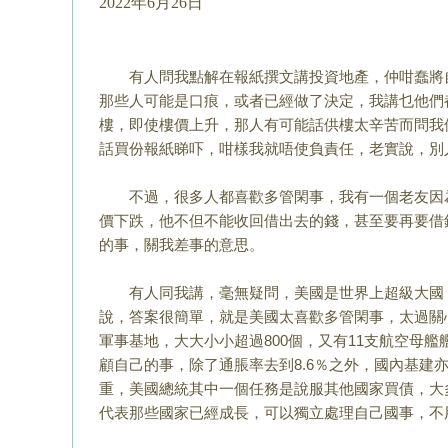
2022年6月26日
有人問我點解在報紙撰文講投資地產，仲咁蠢將
那些人可能是口痕，
或者已經做了決定，我講乜他們
樓，即使樓價上升，那人有可能話供樓太辛苦而
問我
話買份報紙睇吓，咁樣我就唔使負責任，老實說，別
不過，很多人都喜歡多管閑事，我有一個老友因
價下跌，
他不但不能收回借出去的錢，甚至要再要借
的事，關我差事的意思。
有人同我講，毫無疑問，美國是世界上超級大國，
說，答案很簡單，
就是美國太喜歡多管閑事，太過關
軍事基地，大大小小超過800個，
又有11支航空母艦
顧自己的事，
除了通脹率去到8.6％之外，國內基建
重，美國總統其中一個任務是說服其他
國家買債，大
代表那些國家已經成長，
可以獨立處理自己國事，不