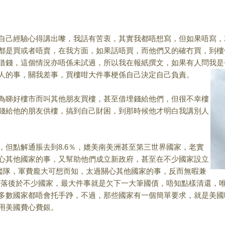
自己經驗心得講出嚟
，我話有苦衷，其實我都唔想寫，但如果唔寫，
都是買或者唔賣，在我方面，
如果話唔買，而他們又的確冇買，到樓
借錢，這個情況亦唔係未試過，所以我在報紙撰文，
如果有人問我是
人的事，
關我差事，買樓咁大件事梗係自己決定自己負責。
為睇好樓市而叫其他
朋友買樓，甚至借埋錢給他們，但很不幸樓
錢給他的朋友供樓，
搞到自己財困，到那時候他才明白我講別人
但點解通脹去到8
.6％，媲美南美洲甚至第三世界國家，老實
心其他國家的事，又幫助他們成立
新政府，甚至在不少國家設立
艦隊，軍費龐大可想而知，
太過關心其他國家的事，反而無暇兼
亦落後於不少國家，
最大件事就是欠下一大筆國債，唔知點樣清還，
多數國家都唔會托手踭，不過，
那些國家有一個簡單要求，就是美國
用美國費心費銀。