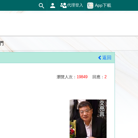
App下載
代理登入
們
返回
瀏覽人次：
19849
回應：
2