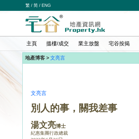
繁
/
简
/
ENG
主頁
搵樓/成交
業主放盤
宅谷按揭
地產博客 >
文亮言
文亮言
別人的事，關我差事
湯文亮
博士
紀惠集團行政總裁