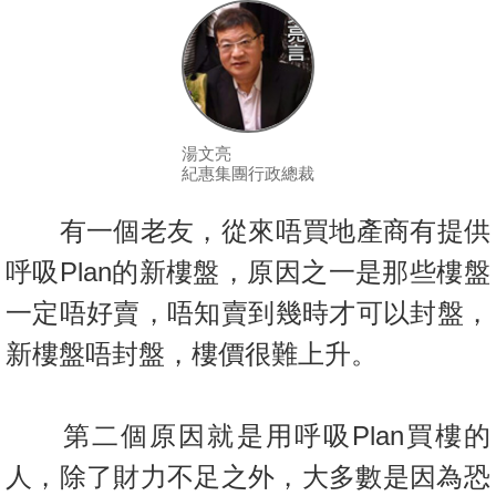
按
揭
地
產
博
湯文亮
紀惠集團行政總裁
客
有一個老友，從來唔買地產商有提供
地
產
呼吸Plan的新樓盤，原因之
一是那些樓盤
新
一定唔好賣，唔知賣到幾時才可以封盤，
聞
新樓盤唔封盤
，樓價很難上升。
數
據
第二個原因就是用呼吸Plan買樓的
公
佈
人，除了財力不足之外，大多
數是因為恐