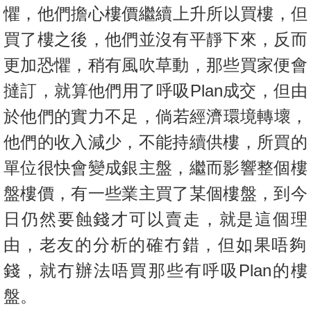
置
懼，他們擔心樓價繼續上升所以買樓，但
業
買了樓之後，
他們並沒有平靜下來，反而
手
更加恐懼，稍有風吹草動，
那些買家便會
冊
撻訂，就算他們用了呼吸Plan成交，
但由
關
於他們的實力不足，倘若經濟環境轉壞，
於
我
他們的收入減少，
不能持續供樓，所買的
們
單位很快會變成銀主盤，
繼而影響整個樓
盤樓價，有一些業主買了某個樓盤，
到今
日仍然要蝕錢才可以賣走，就是這個理
由，
老友的分析的確冇錯，但如果唔夠
錢，就冇辦法唔買那些有呼吸Pl
an的樓
盤。