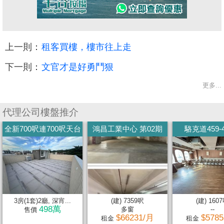
上一則：
租客買樓，樓市往上走
下一則：
文官才是好勇鬥狠
更多...
代理公司樓盤推介
全新700呎連700呎天台
鴻昌工業中心 第02期
駱克道459-
3房(1套)2廳, 深宵...
(建) 7359呎
(建) 160
498萬
多窗
--
售價
$66231/月
$578
租金
租金