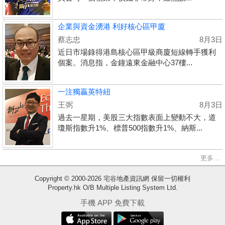
企業與資金湧港 利好核心區甲廈
蔡志忠
8月3日
近日市場錄得港島核心區甲級商廈短線轉手獲利
個案。消息指，金鐘遠東金融中心37樓...
一注獨贏英特紐
王弼
8月3日
過去一星期，美股三大指數表面上變動不大，道
瓊斯指數升1%、標普500指數升1%、納斯...
更多...
Copyright © 2000-2026 宅谷地產資訊網 保留一切權利
Property.hk O/B Multiple Listing System Ltd.
收
手機 APP 免費下載
藏
樓