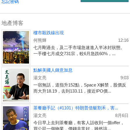
忘記密碼
地產博客
樓市殺跌線出現
何熊輝
12:16
七月剛過去，及二手市場急速進入半冰封狀態。
一手樓七月成交731宗，較6月急跌60%，...
點解美國人鍾意加息
湯文亮
9:03
一宿無話，道指升152點，Space X解禁，股價反
而大升18.19，去到133.11，接近IPO價...
茶餐廳手記（#1101）特朗普借艇割禾，害...
湯文亮
8月6日
今日早上去到茶餐廳，有客人話收到一個offer，
買公司一個物業，價錢非常好，雖然該...