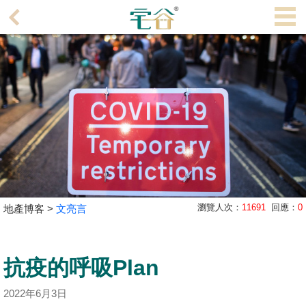
代
理
主
頁
搵
樓/
成
交
業
瀏覽人次：
11691
回應：
0
地產博客 >
文亮言
主
放
盤
抗疫的呼吸Plan
宅
2022年6月3日
谷