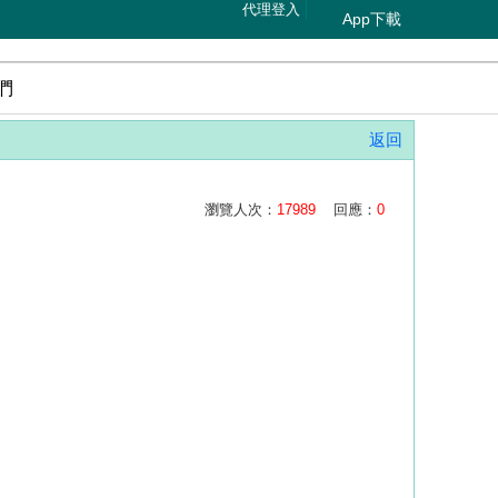
代理登入
App下載
們
返回
瀏覽人次：
17989
回應：
0