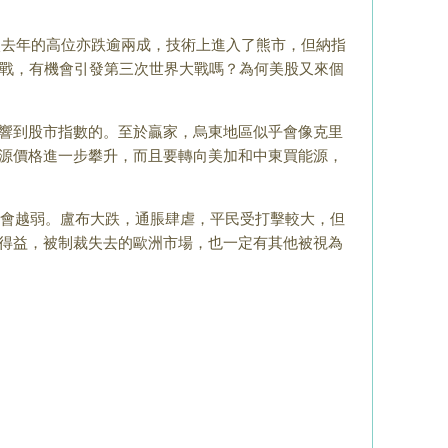
較去年的高位亦跌逾兩成，技術上進入了熊市，但納指
交戰，有機會引發第三次世界大戰嗎？為何美股又來個
響到股市指數的。至於贏家，烏東地區似乎會像克里
源價格進一步攀升，而且要轉向美加和中東買能源，
會越弱。盧布大跌，通脹肆虐，平民受打擊較大，但
得益，被制裁失去的歐洲市場，也一定有其他被視為