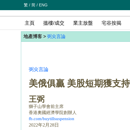
繁
/
简
/
ENG
主頁
搵樓/成交
業主放盤
宅谷按揭
地產博客 >
弼尖言論
弼尖言論
美俄俱贏 美股短期獲支持
王弼
獅子山學會前主席
香港奧國經濟學院創辦人
fb.com/buytillsuspension
2022年2月28日