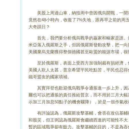
美股上周過山車，納指周中曾因俄烏開戰，一開市便
竟然在48小時內，收復了7%失地，跟再早之前的周
大奇蹟日？
首先，我們要分析俄烏戰爭的贏家和輸家是誰。最
米亞落入俄羅斯之手，但因俄羅斯發動攻擊，把一向
美國棄烏克蘭獲得整個德國甚至歐盟的能源市場，很
至於俄羅斯，表面上受西方加強制裁有損經濟，但自
美國人欺人太甚，普京希望平民吃點苦，平民也忍得
鐵哥盟友的國家填補。
其實拜登也歡迎俄烏戰爭令通脹進一步上升，因為
爾也可以把通脹的責任推給普京，而不用於三月大幅
示加三月加息50點子的機會驟降），於是一鼓作氣收
有評論認為，俄羅斯攻擊基輔，會否在攻佔基輔後
和股災，但王弼認為俄羅斯會繼續西進的可能性不大
暫的區域戰爭卻有餘力。攻擊基輔的目的，不是為吞