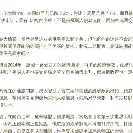
大跌4%，連同較早前已跌了3%，對比上周足足跌了7%，而且
五收市計，還有150點的升幅！不是俄羅斯入侵烏克蘭，兩個核武國
大輸家，當然是當炮灰的俄烏平民和士兵，但他們的命運是不會影
與其關係曖昧的德國推向了美國的懷抱，北溪二號擱置，意味歐洲能
難不是贏家吧？
2014年，該國一路受西方的經濟圍堵，再多的經濟制裁，效果只
住吧？美國人不也要受通脹之苦？而且油價上升，俄羅斯政府也一定
現在的通脹問題，成因變成了普京而非美國的經濟政策出錯，鮑威
加息，華爾街看見聯儲局未能大幅加息（俄烏局勢緊張，利率期貨顯
復失地。
，在向西進軍，威脅歐盟，如果屬實，當然會引發第三次世界大戰
，因為正如本欄上星期說，俄羅斯的經濟狀況不可能打持久戰，打短
併烏西，而是在奪取基輔後，作為交換國際承認烏東獨立的籌碼。可