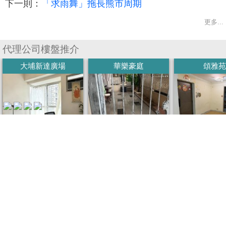
下一則：
「求雨舞」拖長熊市周期
更多...
收
藏
代理公司樓盤推介
樓
大埔新達廣場
華樂豪庭
頌雅苑
盤
繁
简
ENG
體
体
(建) 599呎 (實) 489呎
(建) 700呎
(建) 583呎 (實
2房2廳, 高層開揚...
3房, 雅裝
1房 1客
720萬
670萬
26
售價
售價
售價
我要回應
我的稱呼