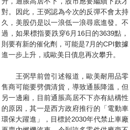
升，通脹高居不下，股市應要繼續下跌才
對。因此，王弼認為今次的反彈不會太持
久，美股仍是以一浪低一浪尋底進發。不
過，如果標指要跌穿6月16日的3639點，
則要有新的催化劑，可能是7月的CPI數據
進一步上升，或歐美日債息再次攀升。
王弼早前曾引述報道，歐美耐用品零
售商可能要劈價清貨，導致通脹降溫，但
另一邊廂，目前通脹高居不下亦有
結構性
的原因，其一是西方政府推行的「電動車
環保大躍進」，目標於2030年代禁止車廠
再賣內燃機汽車，令到許多零件供應商不