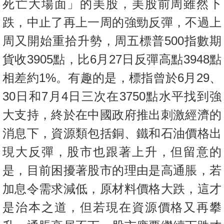
死亡大場面」的美股，美股前周雖然下
跌，中止了再上一周的強勁反彈，不過上
周又開始重拾升勢，周五標普500指數期
貨收3905點，比6月27日反彈高點3948點
相差約1%。有趣的是，標指曾於6月29、
30日和7月4日三次在3750點水平找到強
大支持，終於在中國政府推出刺激經濟的
消息下，資源類包括銅、鐵和石油價格出
現大反彈，股市也跟著上升，但留意的
是，目前困擾著股市的理由是高通脹，若
加息令需求減低，原材料價格大跌，這才
是治本之道，但若現在資源價格又再攀