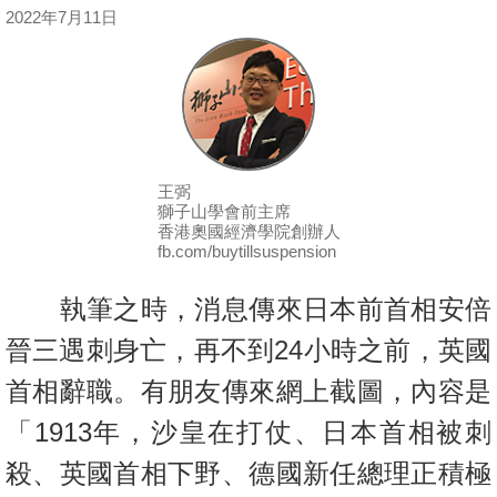
按
2022年7月11日
揭
地
產
博
客
王弼
獅子山學會前主席
香港奧國經濟學院創辦人
地
fb.com/buytillsuspension
產
新
執筆之時，消息傳來日本前首相安倍
聞
晉三遇刺身亡，再不到24小時之前，英國
數
首相辭職。有朋友傳來網上截圖，內容是
據
「1913年，沙皇在打仗、日本首相被刺
公
佈
殺、英國首相下野、德國新任總理正積極