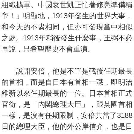
組織擴軍、中國袁世凱正忙著修憲準備稱
置
業
帝！」明顯地，1913年發生的世界大事，
手
和今天的不盡相同，但亦可發現當中相似
冊
之處。1913年稍後發生什麼事，王弼不必
關
再說，只希望歷史不會重演。
於
我
們
說開安倍，他是不單是戰後任期最長
的首相，而是自日本有首相一職，即明治
維新以來任期最長的一位。日本首相正式
官銜，是「內閣總理大臣」，跟英國首相
一樣，是沒有任期限制，安倍共當了3188
日的總理大臣，他的外公岸信介，也是日