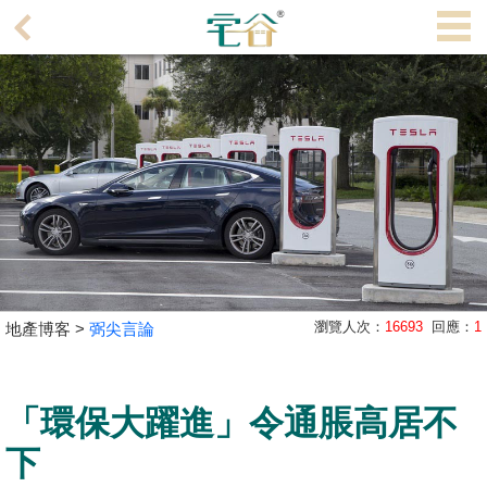
代
理
主
頁
搵
樓/
成
交
業
瀏覽人次：
16693
回應：
1
地產博客 >
弼尖言論
主
放
盤
「環保大躍進」令通脹高居不
宅
下
谷