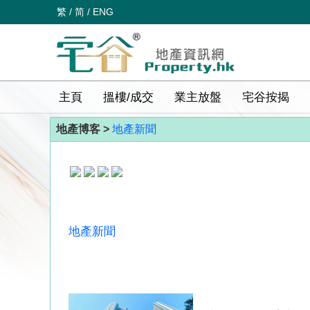
繁
/
简
/
ENG
主頁
搵樓/成交
業主放盤
宅谷按揭
地產博客 >
地產新聞
地產新聞