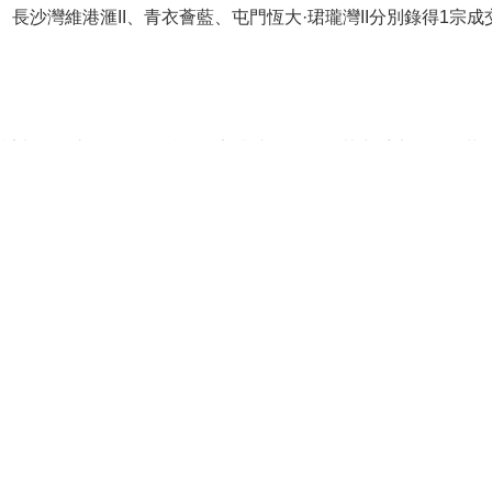
長沙灣維港滙II、青衣薈藍、屯門恆大·珺瓏灣II分別錄得1宗成
新按保計劃，周六公布的10號銷售安排涉及96伙，其中受惠單位合
折實售價1,200萬元或以下的有47伙，折實售1,000萬元或以
07.5萬至1,773.1萬元，折實呎價由19,674元至25,634元