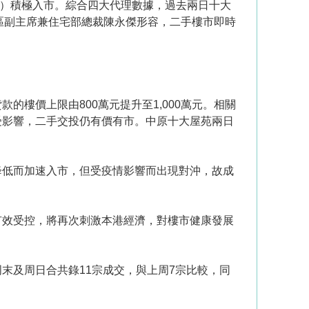
日）積極入市。綜合四大代理數據，過去兩日十大
區副主席兼住宅部總裁陳永傑形容，二手樓市即時
款的樓價上限由800萬元提升至1,000萬元。相關
受影響，二手交投仍有價有市。中原十大屋苑兩日
降低而加速入市，但受疫情影響而出現對沖，故成
有效受控，將再次刺激本港經濟，對樓市健康發展
末及周日合共錄11宗成交，與上周7宗比較，同